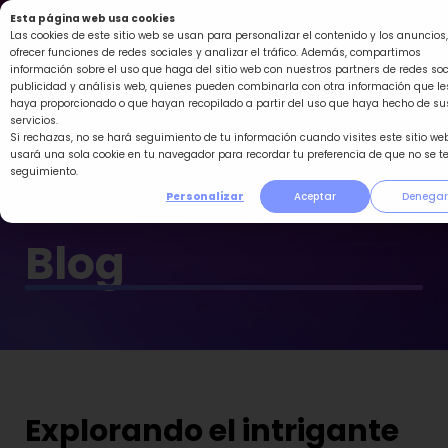
Ir
Esta página web usa cookies
al
Las cookies de este sitio web se usan para personalizar el contenido y los anuncios,
ofrecer funciones de redes sociales y analizar el tráfico. Además, compartimos
contenido
información sobre el uso que haga del sitio web con nuestros partners de redes soc
publicidad y análisis web, quienes pueden combinarla con otra información que le
haya proporcionado o que hayan recopilado a partir del uso que haya hecho de su
servicios.
Si rechazas, no se hará seguimiento de tu información cuando visites este sitio web
usará una sola cookie en tu navegador para recordar tu preferencia de que no se t
seguimiento.
Personalizar
Aceptar
Denegar
Blog
Explorando el intrigante