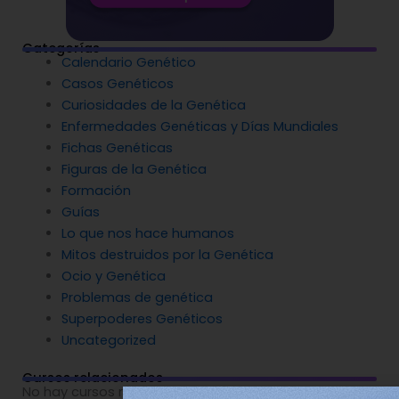
Categorías
Calendario Genético
Casos Genéticos
Curiosidades de la Genética
Enfermedades Genéticas y Días Mundiales
Fichas Genéticas
Figuras de la Genética
Formación
Guías
Lo que nos hace humanos
Mitos destruidos por la Genética
Ocio y Genética
Problemas de genética
Superpoderes Genéticos
Uncategorized
Cursos relacionados
No hay cursos relacionados o imágenes disponibles.