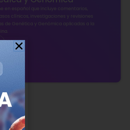
ine en español que incluye comentarios,
asos clínicos, investigaciones y revisiones
as de Genética y Genómica aplicadas a la
ina.