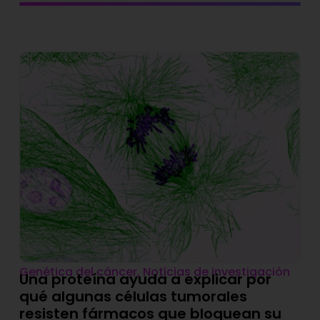
Genética del cáncer
,
Noticias de investigación
Una proteína ayuda a explicar por
qué algunas células tumorales
resisten fármacos que bloquean su