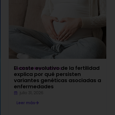
El coste evolutivo de la fertilidad
Medicina Reproductiva
explica por qué persisten
variantes genéticas asociadas a
enfermedades
julio 31, 2026
Leer más