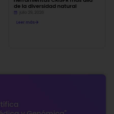
herramientas CRISPR más allá
de la diversidad natural
julio 29, 2026
Leer más
tífica
édica y Genómica"