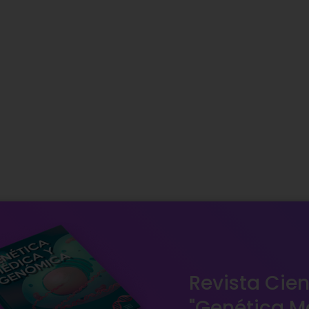
Revista Cien
"Genética M