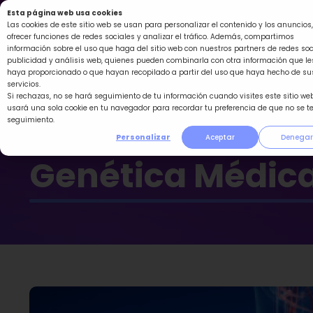
Ir
Esta página web usa cookies
al
Las cookies de este sitio web se usan para personalizar el contenido y los anuncios,
ofrecer funciones de redes sociales y analizar el tráfico. Además, compartimos
contenido
información sobre el uso que haga del sitio web con nuestros partners de redes soc
publicidad y análisis web, quienes pueden combinarla con otra información que le
haya proporcionado o que hayan recopilado a partir del uso que haya hecho de su
servicios.
Si rechazas, no se hará seguimiento de tu información cuando visites este sitio web
usará una sola cookie en tu navegador para recordar tu preferencia de que no se t
seguimiento.
Personalizar
Aceptar
Denegar
Genética Médic