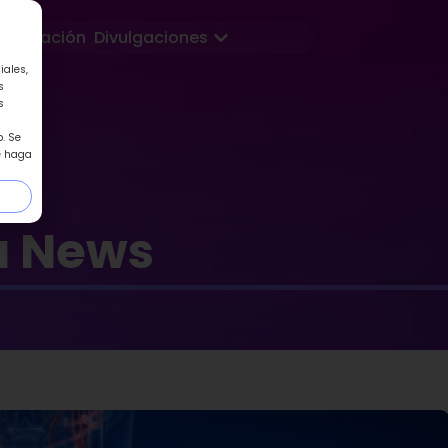
Abrir Divulgaciones
Formación
Divulgaciones
iales,
s
s
. Se
e haga
a News