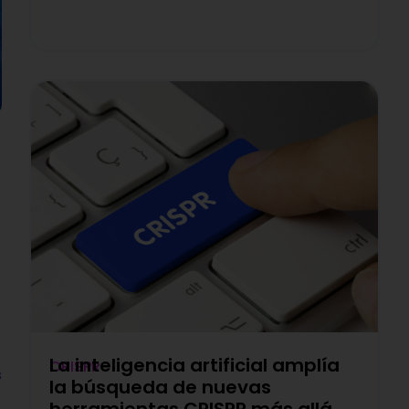
La inteligencia artificial amplía
CRISPR
s
la búsqueda de nuevas