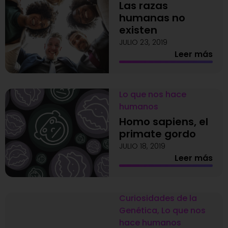
Las razas
humanas no
existen
JULIO 23, 2019
Leer más
Lo que nos hace
humanos
Homo sapiens, el
primate gordo
JULIO 18, 2019
Leer más
Curiosidades de la
Genética
,
Lo que nos
hace humanos