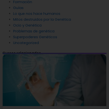
Formación
Guías
Lo que nos hace humanos
Mitos destruidos por la Genética
Ocio y Genética
Problemas de genética
Superpoderes Genéticos
Uncategorized
Cursos relacionados