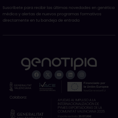
Suscríbete para recibir las últimas novedades en genética
médica y alertas de nuevos programas formativos
directamente en tu bandeja de entrada
F
X
Y
L
I
a
-
o
i
n
c
t
u
n
s
e
w
t
k
t
b
i
u
e
a
o
t
b
d
g
o
t
e
i
r
k
e
n
a
r
m