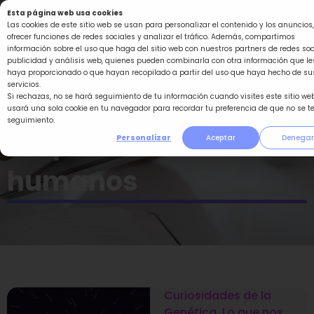
Ir
Esta página web usa cookies
al
Las cookies de este sitio web se usan para personalizar el contenido y los anuncios,
ofrecer funciones de redes sociales y analizar el tráfico. Además, compartimos
contenido
información sobre el uso que haga del sitio web con nuestros partners de redes soc
publicidad y análisis web, quienes pueden combinarla con otra información que le
haya proporcionado o que hayan recopilado a partir del uso que haya hecho de su
servicios.
Si rechazas, no se hará seguimiento de tu información cuando visites este sitio web
usará una sola cookie en tu navegador para recordar tu preferencia de que no se t
seguimiento.
Lo que nos hace
Personalizar
Aceptar
Denegar
humanos
Curiosidades de la
Genética
,
Lo que nos