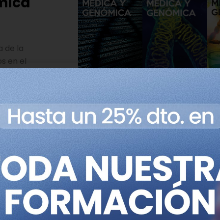
mica
a de la
s en el
genómica de
Número 2
Número 1
25 Abril 2018
25 Abril 2017
a
Número 6
Número 7