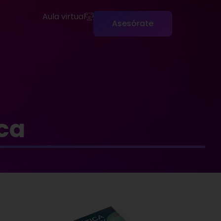
Aula virtual
Asesórate
ca