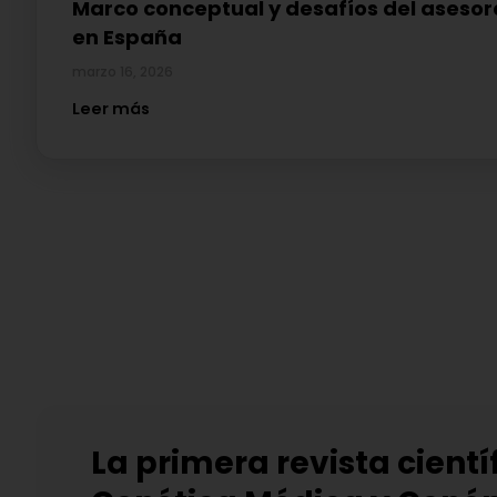
Marco conceptual y desafíos del aseso
en España
marzo 16, 2026
Leer más
La primera revista cientí