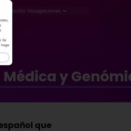
Abrir Divulgaciones
Formación
Divulgaciones
iales,
s
s
. Se
e haga
a Médica y Genómi
n español que