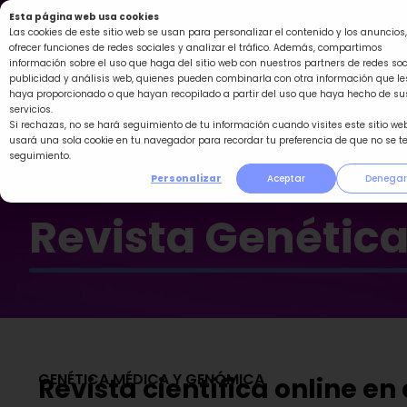
Ir
Esta página web usa cookies
al
Las cookies de este sitio web se usan para personalizar el contenido y los anuncios,
ofrecer funciones de redes sociales y analizar el tráfico. Además, compartimos
contenido
información sobre el uso que haga del sitio web con nuestros partners de redes soc
publicidad y análisis web, quienes pueden combinarla con otra información que le
haya proporcionado o que hayan recopilado a partir del uso que haya hecho de su
servicios.
Si rechazas, no se hará seguimiento de tu información cuando visites este sitio web
usará una sola cookie en tu navegador para recordar tu preferencia de que no se t
seguimiento.
Personalizar
Aceptar
Denegar
Revista Genétic
GENÉTICA MÉDICA Y GENÓMICA
Revista científica online e