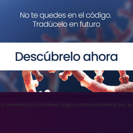
25 Abril 2022
25 Abril 2023
2
tica Médica y Genóm
ca acepta artículos originales para su publicación.
Pued
os clínicos, artículos de investigación, revisiones científ
e otros manuscritos.
a y Genómica no conlleva ningún coste económico por p