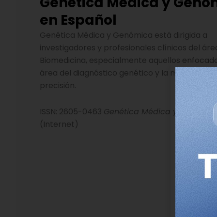
Genética Médica y Genó
en Español
Genética Médica y Genómica está dirigida a
investigadores y profesionales clínicos del áre
Biomedicina, especialmente aquellos enfocado
área del diagnóstico genético y la medicina 
precisión.
ISSN: 2605-0463
Genética Médica y Genómic
(Internet)