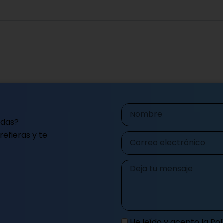
Nombre
udas?
efieras y te
Correo
electrónico
Mensaje
He leído y acepto la
Pol