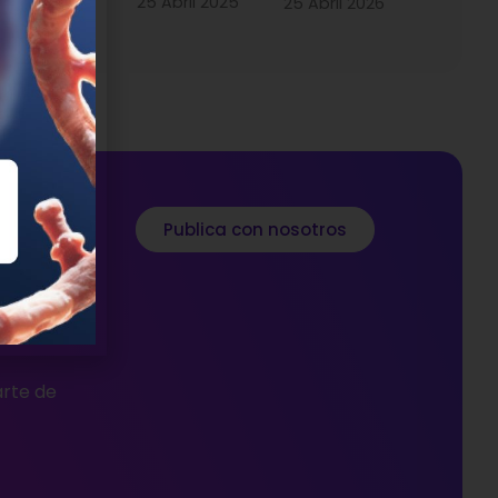
25 Abril 2025
5 Abril 2024
25 Abril 2026
ica
Publica con nosotros
es
icas,
arte de