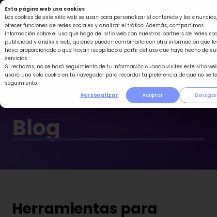
Ir
Esta página web usa cookies
al
Las cookies de este sitio web se usan para personalizar el contenido y los anuncios,
ofrecer funciones de redes sociales y analizar el tráfico. Además, compartimos
contenido
información sobre el uso que haga del sitio web con nuestros partners de redes soc
publicidad y análisis web, quienes pueden combinarla con otra información que le
haya proporcionado o que hayan recopilado a partir del uso que haya hecho de su
servicios.
Si rechazas, no se hará seguimiento de tu información cuando visites este sitio web
usará una sola cookie en tu navegador para recordar tu preferencia de que no se t
seguimiento.
Personalizar
Aceptar
Denegar
Blog
Herramientas para