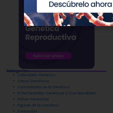
Categorías
Calendario Genético
Casos Genéticos
Curiosidades de la Genética
Enfermedades Genéticas y Días Mundiales
Fichas Genéticas
Figuras de la Genética
Formación