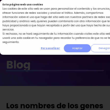
Ir
Esta página web usa cookies
al
Las cookies de este sitio web se usan para personalizar el contenido y los anuncios,
ofrecer funciones de redes sociales y analizar el tráfico. Además, compartimos
contenido
información sobre el uso que haga del sitio web con nuestros partners de redes soc
publicidad y análisis web, quienes pueden combinarla con otra información que le
haya proporcionado o que hayan recopilado a partir del uso que haya hecho de su
servicios.
Si rechazas, no se hará seguimiento de tu información cuando visites este sitio web
usará una sola cookie en tu navegador para recordar tu preferencia de que no se t
seguimiento.
Personalizar
Aceptar
Denegar
Blog
Los nombres de los genes