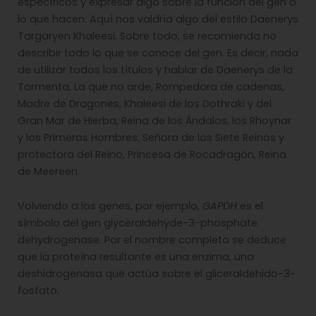
específicos y expresar algo sobre la función del gen o
lo que hacen. Aquí nos valdría algo del estilo Daenerys
Targaryen Khaleesi. Sobre todo, se recomienda no
describir todo lo que se conoce del gen. Es decir, nada
de utilizar todos los títulos y hablar de Daenerys de la
Tormenta, La que no arde, Rompedora de cadenas,
Madre de Dragones, Khaleesi de los Dothraki y del
Gran Mar de Hierba, Reina de los Ándalos, los Rhoynar
y los Primeros Hombres, Señora de los Siete Reinos y
protectora del Reino, Princesa de Rocadragón, Reina
de Meereen.
Volviendo a los genes, por ejemplo,
GAPDH
es el
símbolo del gen glyceraldehyde-3-phosphate
dehydrogenase. Por el nombre completo se deduce
que la proteína resultante es una enzima, una
deshidrogenasa que actúa sobre el gliceraldehido-3-
fosfato.