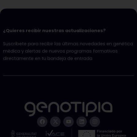
¿Quieres recibir nuestras actualizaciones?
Suscríbete para recibir las últimas novedades en genética
médica y alertas de nuevos programas formativos
directamente en tu bandeja de entrada
F
X
Y
L
I
a
-
o
i
n
c
t
u
n
s
e
w
t
k
t