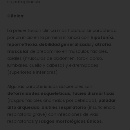
su patogénesis.
Clínica:
La presentación clínica más habitual se caracteriza
por un inicio en la primera infancia con
hipotonía
,
hiporreflexia
,
debilidad generalizada
y
atrofia
muscular
de predominio en músculos faciales,
axiales (músculos de abdomen, tórax, dorso,
lumbares, cuello y cabeza) y extremidades
(superiores e inferiores).
Algunas características adicionales son
deformidades esqueléticas
,
facies dismórficas
(rasgos faciales anómalos por debilidad),
paladar
alto arqueado
,
distrés respiratorio
(insuficiencia
respiratoria grave) con infecciones de vías
respiratorias
y rasgos morfológicos únicos
.