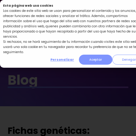
Ir
Esta página web usa cookies
al
Las cookies de este sitio web se usan para personalizar el contenido y los anuncios,
ofrecer funciones de redes sociales y analizar el tráfico. Además, compartimos
contenido
información sobre el uso que haga del sitio web con nuestros partners de redes soc
publicidad y análisis web, quienes pueden combinarla con otra información que le
haya proporcionado o que hayan recopilado a partir del uso que haya hecho de su
servicios.
Si rechazas, no se hará seguimiento de tu información cuando visites este sitio web
usará una sola cookie en tu navegador para recordar tu preferencia de que no se t
seguimiento.
Personalizar
Aceptar
Denegar
Blog
Fichas genéticas: