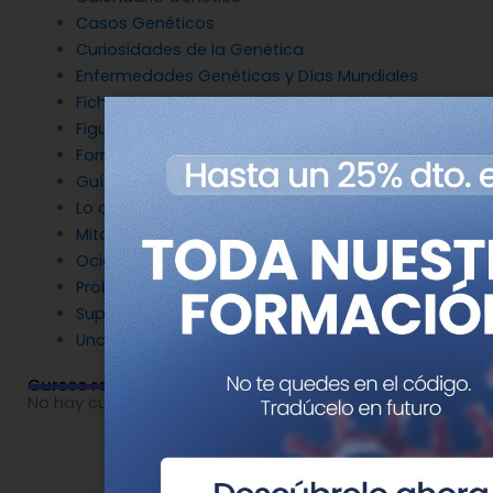
Casos Genéticos
Curiosidades de la Genética
Enfermedades Genéticas y Días Mundiales
Fichas Genéticas
Figuras de la Genética
Formación
Guías
Lo que nos hace humanos
Mitos destruidos por la Genética
Ocio y Genética
Problemas de genética
Superpoderes Genéticos
Uncategorized
Cursos relacionados
No hay cursos relacionados o imágenes disponibles.