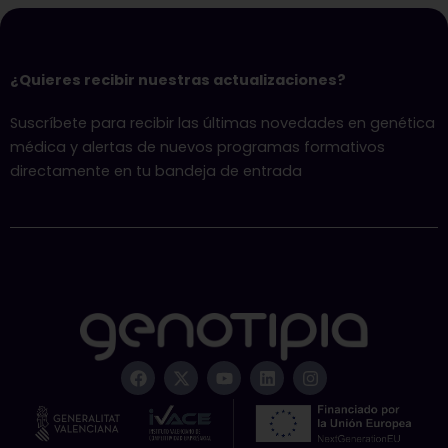
¿Quieres recibir nuestras actualizaciones?
Suscríbete para recibir las últimas novedades en genética
médica y alertas de nuevos programas formativos
directamente en tu bandeja de entrada
F
X
Y
L
I
a
-
o
i
n
c
t
u
n
s
e
w
t
k
t
b
i
u
e
a