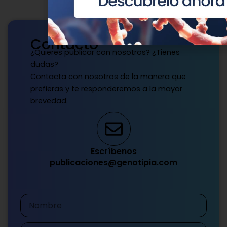
Contacto
¿Quieres publicar con nosotros? ¿Tienes
dudas?
Contacta con nosotros de la manera que
prefieras y te responderemos a la mayor
brevedad.
Escríbenos
publicaciones@genotipia.com
Nombre