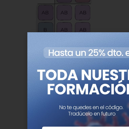
Posibles grupos sanguíneos de la
descendencia de un progenitor
cisAB-A (
arriba
) y un progenitor
cisAB-B (
izquierda
)