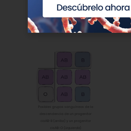
Posibles grupos sanguíneos de la
descendencia de un progenitor
cisAB-O
(arriba
) y un progenitor OO
(
izquierda
)
Posibles grupos sanguíneos de la
descendencia de un progenitor
cisAB-B (
arriba
) y un progenitor
cisAB-O (
izquierda
)