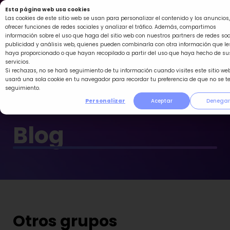
Ir
Esta página web usa cookies
al
Las cookies de este sitio web se usan para personalizar el contenido y los anuncios,
ofrecer funciones de redes sociales y analizar el tráfico. Además, compartimos
contenido
información sobre el uso que haga del sitio web con nuestros partners de redes soc
publicidad y análisis web, quienes pueden combinarla con otra información que le
haya proporcionado o que hayan recopilado a partir del uso que haya hecho de su
servicios.
Si rechazas, no se hará seguimiento de tu información cuando visites este sitio web
usará una sola cookie en tu navegador para recordar tu preferencia de que no se t
seguimiento.
Personalizar
Aceptar
Denegar
Blog
Otros grupos