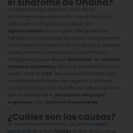
el síndrome de Ondina?
Los individuos que padecen SHCC tienen
normalmente una respiración normal durante la
vigilia, pero en el sueño se produce una
hipoventilación
. En los casos más graves, los
individuos son incapaces de realizar una respiración
normal incluso despiertos. Estos individuos, además,
suelen presentar características anatómicas y
fisiológicas propias de una
disfunción
del
sistema
nervioso autónomo
y déficit en la sensibilidad a los
niveles altos de
CO
2
(en ocasiones también baja
sensibilidad a los niveles de oxígeno). El sistema
nervioso autónomo es la parte del sistema nervioso
que se encarga de la
percepción del propio
organismo
y las
acciones involuntarias
.
¿Cuáles son las causas?
Se relaciona este síndrome con una
mutación
dominante
en el gen
PHOXB2
(El 90% de los casos