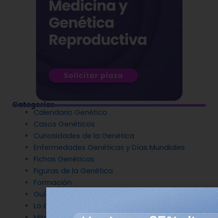
Categorías
Calendario Genético
Casos Genéticos
Curiosidades de la Genética
Enfermedades Genéticas y Días Mundiales
Fichas Genéticas
Figuras de la Genética
Formación
Guías
Lo que nos hace humanos
Mitos destruidos por la Genética