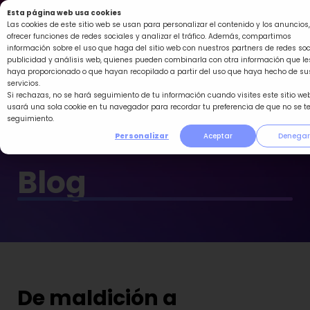
Ir
Esta página web usa cookies
al
Las cookies de este sitio web se usan para personalizar el contenido y los anuncios,
ofrecer funciones de redes sociales y analizar el tráfico. Además, compartimos
contenido
información sobre el uso que haga del sitio web con nuestros partners de redes soc
publicidad y análisis web, quienes pueden combinarla con otra información que le
haya proporcionado o que hayan recopilado a partir del uso que haya hecho de su
servicios.
Si rechazas, no se hará seguimiento de tu información cuando visites este sitio web
usará una sola cookie en tu navegador para recordar tu preferencia de que no se t
seguimiento.
Personalizar
Aceptar
Denegar
Blog
De maldición a