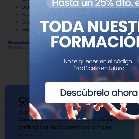
Ocio y Genética
Problemas de genética
Superpoderes Genéticos
Uncategorized
Cursos relacionados
No hay cursos relacionados o imágenes disponibles.
Contacto
¿Quieres publicar con nosotros? ¿Tienes
dudas?
Contacta con nosotros de la manera que
prefieras y te responderemos a la mayor
brevedad.