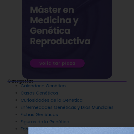
Categorías
Calendario Genético
Casos Genéticos
Curiosidades de la Genética
Enfermedades Genéticas y Días Mundiales
Fichas Genéticas
Figuras de la Genética
Formación