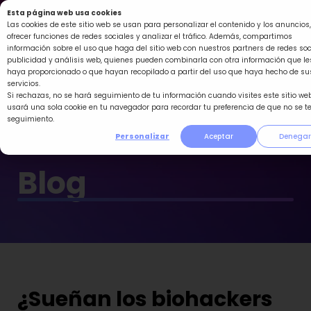
Ir
Esta página web usa cookies
al
Las cookies de este sitio web se usan para personalizar el contenido y los anuncios,
ofrecer funciones de redes sociales y analizar el tráfico. Además, compartimos
contenido
información sobre el uso que haga del sitio web con nuestros partners de redes soc
publicidad y análisis web, quienes pueden combinarla con otra información que le
haya proporcionado o que hayan recopilado a partir del uso que haya hecho de su
servicios.
Si rechazas, no se hará seguimiento de tu información cuando visites este sitio web
usará una sola cookie en tu navegador para recordar tu preferencia de que no se t
seguimiento.
Personalizar
Aceptar
Denegar
Blog
¿Sueñan los biohackers