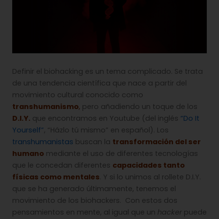
Definir el biohacking es un tema complicado. Se trata
de una tendencia científica que nace a partir del
movimiento cultural conocido como
transhumanismo
,
pero añadiendo un toque de los
D.I.Y.
que encontramos en Youtube (del inglés
“Do It
Yourself”
, “Házlo tú mismo” en español). Los
transhumanistas
buscan la
transformación del ser
humano
mediante el uso de diferentes tecnologías
que le concedan diferentes
capacidades tanto
físicas como mentales
. Y si lo unimos al rollete D.I.Y.
que se ha generado últimamente, tenemos el
movimiento de los biohackers. Con estos dos
pensamientos en mente, al igual que un
hacker
puede