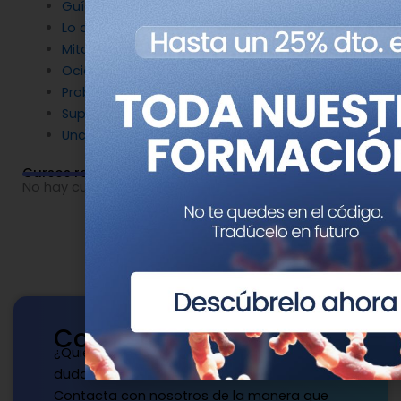
Guías
Lo que nos hace humanos
Mitos destruidos por la Genética
Ocio y Genética
Problemas de genética
Superpoderes Genéticos
Uncategorized
Cursos relacionados
No hay cursos relacionados o imágenes disponibles.
Contacto
¿Quieres publicar con nosotros? ¿Tienes
dudas?
Contacta con nosotros de la manera que