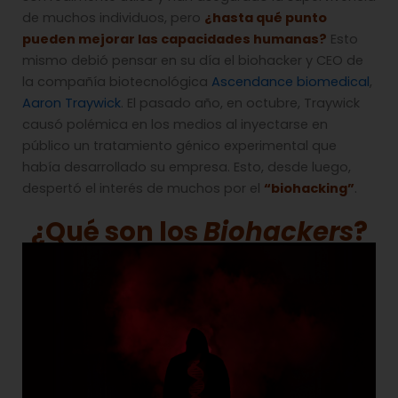
de muchos individuos, pero
¿hasta qué punto
pueden mejorar las capacidades humanas?
Esto
mismo debió pensar en su día el biohacker y CEO de
la compañía biotecnológica
Ascendance biomedical
,
Aaron Traywick
. El pasado año, en octubre, Traywick
causó polémica en los medios al inyectarse en
público un tratamiento génico experimental que
había desarrollado su empresa. Esto, desde luego,
despertó el interés de muchos por el
“biohacking”
.
¿Qué son los
Biohackers
?