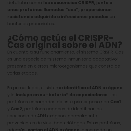
detallaba cómo
las secuencias CRISPR, junto a
unas proteínas llamadas “cas”, proporcionan
resistencia adquirida a infecciones pasadas
en
bacterias procariotas.
¿Cómo actúa el CRISPR-
Cas original sobre el ADN?
En cuanto a su funcionamiento, el sistema CRISPR-Cas
es una especie de “sistema inmunitario adaptativo”
presente en ciertos microorganismos que consta de
varias etapas.
En primer lugar, el sistema
identifica el ADN exógeno
y lo
incluye en su “batería” de espaciadores
. Las
proteínas encargadas de este primer paso son
Cas1
y
Cas2
, proteínas capaces de identificar las
secuencia de ADN exógeno, normalmente
provenientes de virus bacteriófagos. Estas proteínas,
además,
cortan el ADN exógeno
, generando un