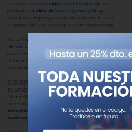
sumado a los
resultados prometedores de los
primeros estudios clínicos con
prime editing
demuestra el gran potencial del tratamiento con
terapias CRISPR en casos de enfermedades raras.
Actualmente existen
muchísimos otros ensayos
clínicos basados en tecnologías CRISPR en marcha
para tratar diferentes patologías, incluyendo
enfermedades hematológicas, cáncer, trastornos
metabólicos o enfermedades raras.
CRISPR en detección de ácidos
nucleicos
Otra de las aplicaciones más interesantes de CRISPR
en medicina es su uso como
herramienta de
detección de secuencias específicas de ácidos
nucleícos
.