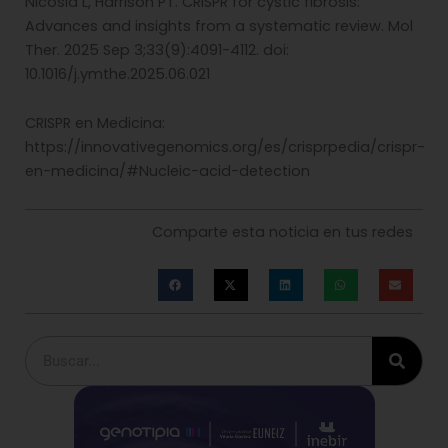
Nicosia L, Harrison PT. CRISPR for cystic fibrosis:
Advances and insights from a systematic review. Mol
Ther. 2025 Sep 3;33(9):4091-4112. doi:
10.1016/j.ymthe.2025.06.021
CRISPR en Medicina:
https://innovativegenomics.org/es/crisprpedia/crispr-
en-medicina/#Nucleic-acid-detection
Comparte esta noticia en tus redes
Buscar