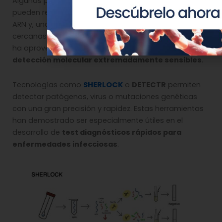
Algunas proteínas Cas, como Cas12a o Cas13a,
pueden reconocer secuencias específicas de ADN o
ARN y, una vez activadas, cortar otras moléculas
cercanas de forma indiscriminada. Este fenómeno se
ha aprovechado para desarrollar
sistemas de
detección molecular extremadamente sensibles
.
Tecnologías como
SHERLOCK
o
DETECTR
permiten
detectar patógenos, virus o mutaciones genéticas
con una gran precisión y rapidez. Estas herramientas
han demostrado ser especialmente útiles en el
desarrollo de
test diagnósticos rápidos para
enfermedades infecciosas
.