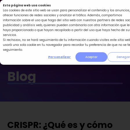
Ir
Esta página web usa cookies
al
Las cookies de este sitio web se usan para personalizar el contenido y los anuncios,
ofrecer funciones de redes sociales y analizar el tráfico. Además, compartimos
contenido
información sobre el uso que haga del sitio web con nuestros partners de redes soc
publicidad y análisis web, quienes pueden combinarla con otra información que le
haya proporcionado o que hayan recopilado a partir del uso que haya hecho de su
servicios.
Si rechazas, no se hará seguimiento de tu información cuando visites este sitio web
usará una sola cookie en tu navegador para recordar tu preferencia de que no se t
seguimiento.
Personalizar
Aceptar
Denegar
Blog
CRISPR: ¿Qué es y cómo