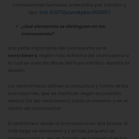
Cromosomas humanos ordenados por tamaño y
tipo.
DOI: 10.1371/journal.pbio.0030157
¿Qué elementos se distinguen en los
cromosomas?
Una parte importante del cromosoma es el
centrómero
, región más estrecha del cromosoma a
la cual se unen las fibras del huso mitótico durante la
división.
Los centrómeros definen la estructura y forma de los
cromosomas, que se clasifican según su posición
relativa (la del centrómero) hacia un extremo o en el
centro del cromosoma.
El centrómero divide al cromosoma en dos brazos. El
más largo se denomina q y el más pequeño se
conoce como p. Así, en función de la longitud de los