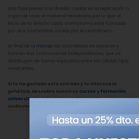
Una fase previa a la división celular es la replicación o
copia de todo el material hereditaria por lo que al
inicio de la división cada cromosoma está formado
por dos cromátidas unidas por el centrómero.
Al final de la
mitosis
las cromátidas se separan y
forman dos cromosomas independientes, que se
distribuyen de forma equitativa entre las células hijas
resultantes.
Si te ha gustado esta entrada y te interesa la
genética, descubre nuestros
cursos
y
formación
universitaria
, así como nuestro canal
audiovisual,
Genotipia TV
.
Comparte esta noticia en tus redes