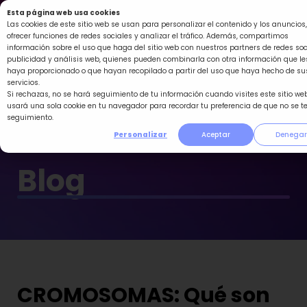
Ir
Esta página web usa cookies
al
Las cookies de este sitio web se usan para personalizar el contenido y los anuncios,
ofrecer funciones de redes sociales y analizar el tráfico. Además, compartimos
contenido
información sobre el uso que haga del sitio web con nuestros partners de redes soc
publicidad y análisis web, quienes pueden combinarla con otra información que le
haya proporcionado o que hayan recopilado a partir del uso que haya hecho de su
servicios.
Si rechazas, no se hará seguimiento de tu información cuando visites este sitio web
usará una sola cookie en tu navegador para recordar tu preferencia de que no se t
seguimiento.
Personalizar
Aceptar
Denegar
Blog
CROMOSOMAS: Qué son