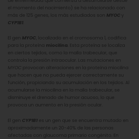
de enfermedad que comienza a desarrollarse desde
el momento del nacimiento) se ha relacionado con
más de 125 genes, los más estudiados son
MYOC
y
CYP1B1
.
El gen
MYOC
, localizado en el cromosoma 1, codifica
para la proteína
miocilina
. Esta proteína se localiza
en ciertos tejidos, como la malla trabecular, que
controla la presión intraocular. Las mutaciones en
MYOC
provocan alteraciones en la proteína miocilina
que hacen que no pueda ejercer correctamente su
función, propiciando su acumulación en los tejidos. Al
acumularse la miocilina en la malla trabecular, se
disminuye el drenado de humor acuoso, lo que
provoca un aumento en la presión ocular.
El gen
CYP1B1
es un gen que se encuentra mutado en
aproximadamente un 20-40% de las personas
afectadas con glaucoma primario congénito. En