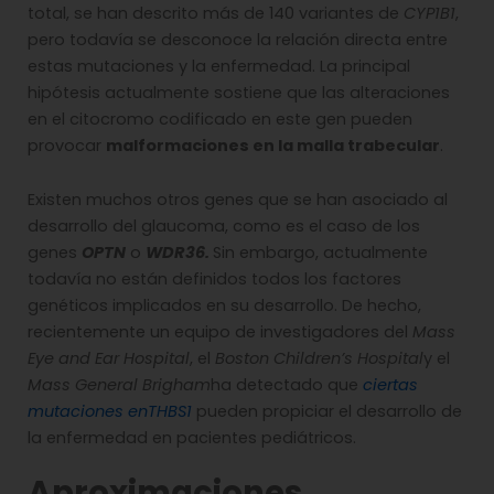
total, se han descrito más de 140 variantes de
CYP1B1
,
pero todavía se desconoce la relación directa entre
estas mutaciones y la enfermedad. La principal
hipótesis actualmente sostiene que las alteraciones
en el citocromo codificado en este gen pueden
provocar
malformaciones en la malla trabecular
.
Existen muchos otros genes que se han asociado al
desarrollo del glaucoma, como es el caso de los
genes
OPTN
o
WDR36.
Sin embargo,
actualmente
todavía no están definidos
todos los factores
genéticos implicados en su desarrollo. De hecho,
recientemente un equipo de investigadores del
Mass
Eye and Ear Hospital
, el
Boston Children’s Hospital
y el
Mass General Brigham
ha detectado que
ciertas
mutaciones en
THBS1
pueden propiciar el desarrollo de
la enfermedad en pacientes pediátricos.
Aproximaciones