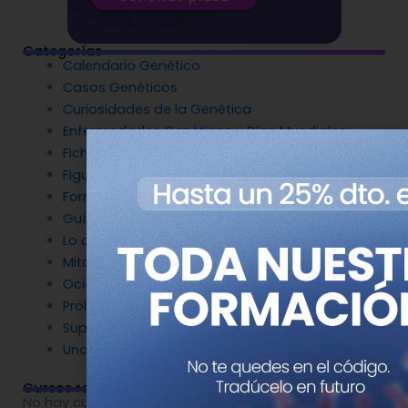
Categorías
Calendario Genético
Casos Genéticos
Curiosidades de la Genética
Enfermedades Genéticas y Días Mundiales
Fichas Genéticas
Figuras de la Genética
Formación
Guías
Lo que nos hace humanos
Mitos destruidos por la Genética
Ocio y Genética
Problemas de genética
Superpoderes Genéticos
Uncategorized
Cursos relacionados
No hay cursos relacionados o imágenes disponibles.