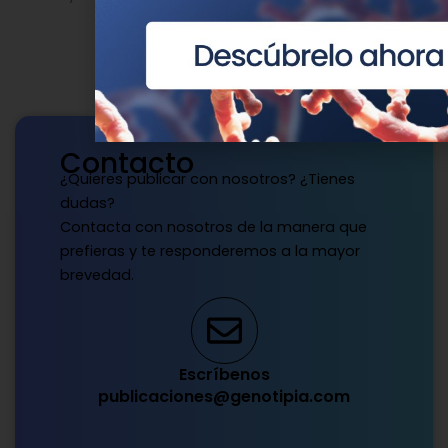
Contacto
¿Quieres publicar con nosotros? ¿Tienes
dudas?
Contacta con nosotros de la manera que
prefieras y te responderemos a la mayor
brevedad.
Escríbenos
publicaciones@genotipia.com