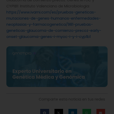
Glaucoma de comienzo precoz. Genes
MYOC
y
CYP1B1
. Instituto Valenciano de Microbiologia:
https://www.ivami.com/es/pruebas-geneticas-
mutaciones-de-genes-humanos-enfermedades-
neoplasias-y-farmacogenetica/981-pruebas-
geneticas-glaucoma-de-comienzo-precoz-early-
onset-glaucoma-genes-i-myoc-i-y-i-cyp1b1
Comparte esta noticia en tus redes