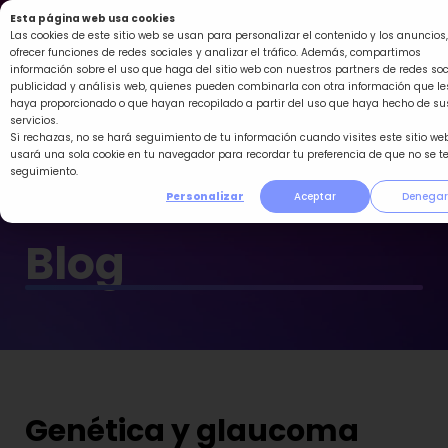
Ir
Esta página web usa cookies
al
Las cookies de este sitio web se usan para personalizar el contenido y los anuncios,
ofrecer funciones de redes sociales y analizar el tráfico. Además, compartimos
contenido
información sobre el uso que haga del sitio web con nuestros partners de redes soc
publicidad y análisis web, quienes pueden combinarla con otra información que le
haya proporcionado o que hayan recopilado a partir del uso que haya hecho de su
servicios.
Si rechazas, no se hará seguimiento de tu información cuando visites este sitio web
usará una sola cookie en tu navegador para recordar tu preferencia de que no se t
seguimiento.
Personalizar
Aceptar
Denegar
Blog
Genética y glaucoma