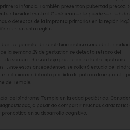
a primera infancia. También presentan pubertad precoz, t
nte obesidad central. Genéticamente puede ser debido 
as o defectos de la impronta primarios en la región 14q3
ificados en esta región.
mbarazo gemelar bicorial-biamniótico concebido median
sde la semana 29 de gestación se detectó retraso del
o a la semana 35 con bajo peso e importante hipotonía
es. Ante estos antecedentes, se solicitó estudio del sínd
 de metilación se detectó pérdida de patrón de impronta 
ome de Temple.
encial del síndrome Temple en la edad pediátrica. Consid
diagnosticada, a pesar de compartir muchas característ
 pronóstico en su desarrollo cognitivo.