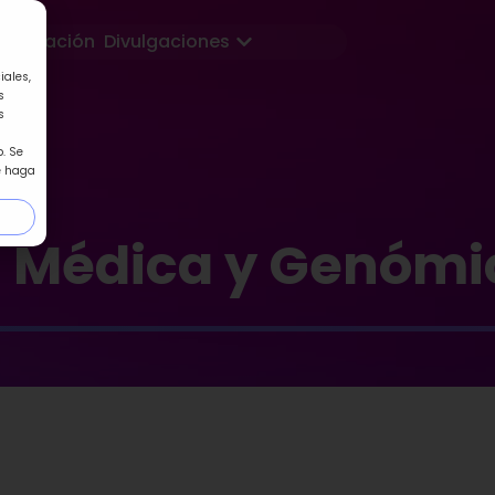
Abrir Divulgaciones
Formación
Divulgaciones
iales,
s
s
. Se
e haga
a Médica y Genómi