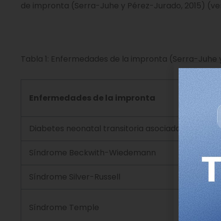
de impronta (Serra-Juhe y Pérez-Jurado, 2015) (ver 
Tabla 1: Enfermedades de la impronta (Serra-Juhe y
Enfermedades de la impronta
Diabetes neonatal transitoria asociada a 6q24
Síndrome Beckwith-Wiedemann
Síndrome Silver-Russell
Síndrome Temple