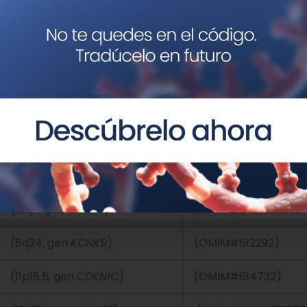
síndrome (UPD 14 p
(14q32)
(OMIM#608149)
(15q11-13)
(AS, OMIM#105830)
(15q11-13)
(PWS, OMIM#176270
(20q13)
(PHP1B, OMIM#60323
(20q11-q13)
(MBCS, #617352)
(15q11, gen
MKRN3
)
(PPCB2, OMIM#6153
(8q24, gen
KCNK9
)
(OMIM#612292)
(11p15.5, gen
CDKN1C
)
(OMIM#614732)