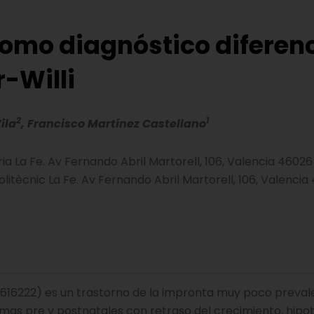
omo diagnóstico diferenc
-Willi
2
1
ila
, Francisco Martínez Castellano
ia La Fe. Av Fernando Abril Martorell, 106, Valencia 46026
olitècnic La Fe. Av Fernando Abril Martorell, 106, Valenci
16222) es un trastorno de la impronta muy poco preval
omas pre y postnatales con retraso del crecimiento, hipo