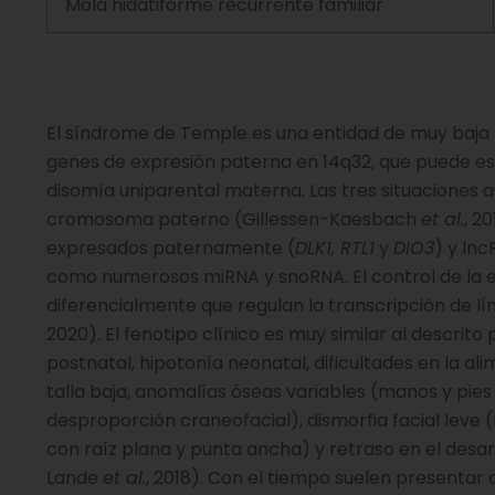
Mola hidatiforme recurrente familiar
El síndrome de Temple es una entidad de muy baja p
genes de expresión paterna en 14q32, que puede es
disomía uniparental materna. Las tres situaciones 
cromosoma paterno (Gillessen-Kaesbach
et al.
, 2
expresados ​​paternamente (
DLK1, RTL1
y
DIO3
) y ln
como numerosos miRNA y snoRNA. El control de la e
diferencialmente que regulan la transcripción de lí
2020). El fenotipo clínico es muy similar al descrit
postnatal, hipotonía neonatal, dificultades en la a
talla baja, anomalías óseas variables (manos y pies
desproporción craneofacial), dismorfia facial leve 
con raíz plana y punta ancha) y retraso en el desar
Lande
et al.
, 2018). Con el tiempo suelen presentar