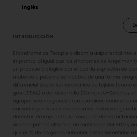
Inglés
D
INTRODUCCIÓN
El síndrome de Temple o disomía uniparental mater
impronta, al igual que los síndromes de Angelman 
un proceso biológico por el cual la expresión de ci
materna o paterna se inactiva de una forma pro
diferencial puede ser específica de tejidos (como 
gen
UBE3A
) o del desarrollo (Camprubi-Sánchez
et
agruparse en regiones cromosómicas concretas, c
causadas por varios mecanismos: mutación genética
defectos de impronta. A excepción de las mutacion
asocian patrón alterado de metilación del ADN y n
que el 1% de los genes humanos están sometidos a 