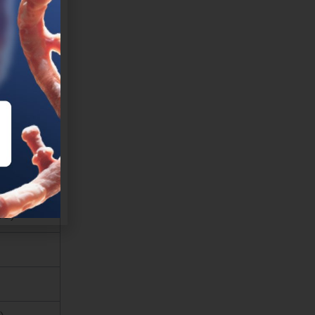
aterna)
)
3)
46)