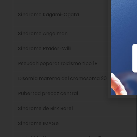
Síndrome Kagami-Ogata
Síndrome Angelman
Síndrome Prader-Willi
Pseudohipoparatiroidismo tipo 1B
Disomía materna del cromosoma 20
Pubertad precoz central
Síndrome de Birk Barel
Síndrome IMAGe