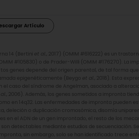
escargar Artículo
na 14 (Bertini
et al.
, 2017) (OMIM #616222) es un trastor
(OMIM #105830) o de Prader-Willi (OMIM #176270). La im
ertos genes depende del origen parental, de tal forma que
gramada epigenéticamente (Beygo
et al.
, 2018). Esta expre
en el caso del síndrome de Angelman, asociado a alteraci
 al.
, 2006). Además, los genes sometidos a impronta tien
omo en 14q32. Las enfermedades de impronta pueden es
, deleción o duplicación cromosómica, disomía uniparen
es en el ADN de un gen improntado, el resto de los mec
o son detectables mediante estudios de secuenciación. S
impronta, sin embargo, solo se han identificado trece e