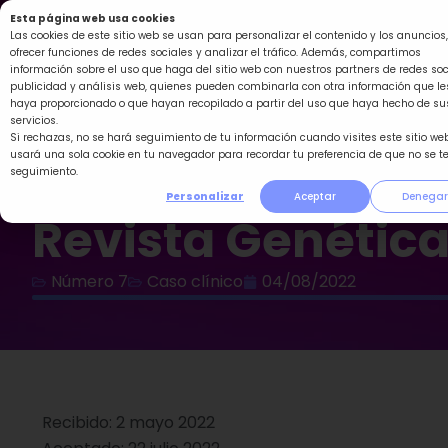
Ir
Esta página web usa cookies
al
Las cookies de este sitio web se usan para personalizar el contenido y los anuncios,
ofrecer funciones de redes sociales y analizar el tráfico. Además, compartimos
contenido
información sobre el uso que haga del sitio web con nuestros partners de redes soc
publicidad y análisis web, quienes pueden combinarla con otra información que le
haya proporcionado o que hayan recopilado a partir del uso que haya hecho de su
servicios.
Si rechazas, no se hará seguimiento de tu información cuando visites este sitio web
usará una sola cookie en tu navegador para recordar tu preferencia de que no se t
seguimiento.
Personalizar
Aceptar
Denegar
Revista Genétic
Número 7
Caso clínico
04/08/2022
Recibido: 2 mayo 2022