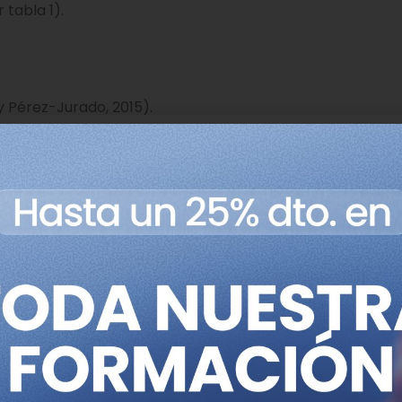
tabla 1).
 Pérez-Jurado, 2015).
Localización
Nomenclatura OM
citogenética
(6q24)
(TNDM, OMIM#60141
(11p15)
(BWS, OMIM#130650
(11p15)
(SRS, OMIM#180860)
(síndrome UPD 14 m
(14q32)
(OMIM#616222)