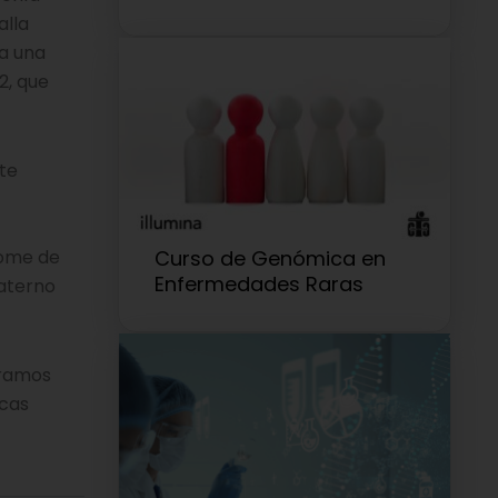
alla
a una
2, que
te
rome de
Curso de Genómica en
Enfermedades Raras
paterno
eramos
icas