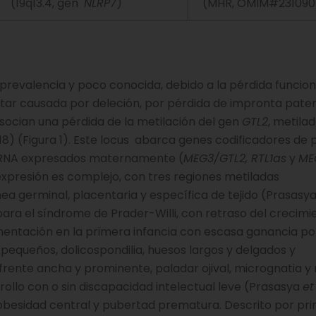
(19q13.4, gen
NLRP7
)
(MHR, OMIM#231090
revalencia y poco conocida, debido a la pérdida funciona
tar causada por deleción, por pérdida de impronta pate
asocian una pérdida de la metilación del gen
GTL2
, metilad
018) (Figura 1). Este locus abarca genes codificadores de 
cRNA expresados ​​​​maternamente (
MEG3/GTL2, RTL1as
y
ME
xpresión es complejo, con tres regiones metiladas
nea germinal, placentaria y específica de tejido (Prasasy
o para el síndrome de Prader-Willi, con retraso del crecimi
limentación en la primera infancia con escasa ganancia po
 pequeños, dolicospondilia, huesos largos y delgados y
(frente ancha y prominente, paladar ojival, micrognatia y 
rollo con o sin discapacidad intelectual leve (Prasasya
et
 obesidad central y pubertad prematura. Descrito por pr