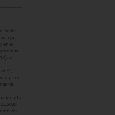
)
l de los
rna o por
o en el
proteínas
G8
), así
a
et al.
,
ento pre y
nderal,
nariz corta
 al.
, 2020;
imera vez