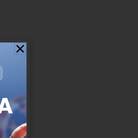
IM
0)
)
aterna)