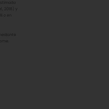
estimada
l.
, 2018) y
li o en
 mediante
rome.