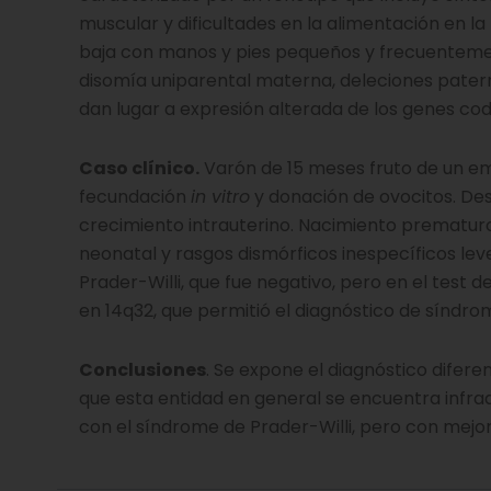
muscular y dificultades en la alimentación en l
baja con manos y pies pequeños y frecuenteme
disomía uniparental materna, deleciones patern
dan lugar a expresión alterada de los genes cod
Caso clínico.
Varón de 15 meses fruto de un e
fecundación
in vitro
y donación de ovocitos. De
crecimiento intrauterino. Nacimiento prematur
neonatal y rasgos dismórficos inespecíficos lev
Prader-Willi, que fue negativo, pero en el test
en 14q32, que permitió el diagnóstico de síndr
Conclusiones
. Se expone el diagnóstico difer
que esta entidad en general se encuentra infra
con el síndrome de Prader-Willi, pero con mejor