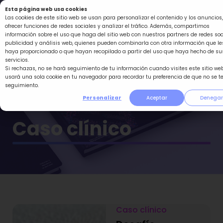
Ir
Esta página web usa cookies
al
Las cookies de este sitio web se usan para personalizar el contenido y los anuncios,
ofrecer funciones de redes sociales y analizar el tráfico. Además, compartimos
contenido
información sobre el uso que haga del sitio web con nuestros partners de redes soc
publicidad y análisis web, quienes pueden combinarla con otra información que le
haya proporcionado o que hayan recopilado a partir del uso que haya hecho de su
servicios.
Genética Médica y
Si rechazas, no se hará seguimiento de tu información cuando visites este sitio web
usará una sola cookie en tu navegador para recordar tu preferencia de que no se t
seguimiento.
Genómica
Personalizar
Aceptar
Denegar
Caso clínico
Caso clínico