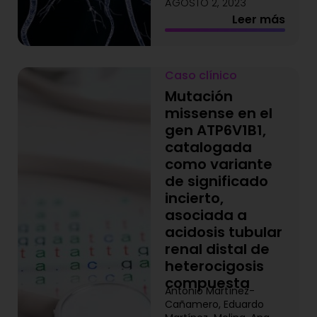
AGOSTO 2, 2023
Leer más
Caso clínico
Mutación
missense en el
gen ATP6V1B1,
catalogada
como variante
de significado
incierto,
asociada a
acidosis tubular
renal distal de
heterocigosis
compuesta
Antonio Martínez-
Cañamero, Eduardo