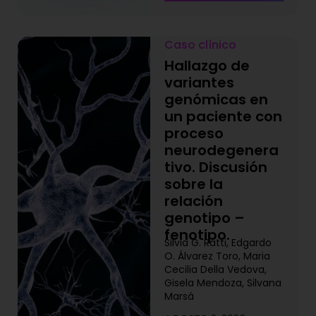
Caso clínico
Hallazgo de
variantes
genómicas en
un paciente con
proceso
neurodegenera
tivo. Discusión
sobre la
relación
genotipo –
fenotipo.
Silvia G. Ratti, Edgardo
O. Álvarez Toro, Maria
Cecilia Della Vedova,
Gisela Mendoza, Silvana
Marsá