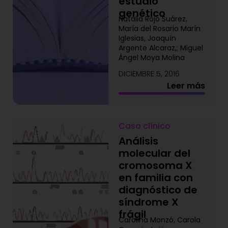
estudio
genético
Natalia Rojo Suárez,
María del Rosario Marín
Iglesias, Joaquín
Argente Alcaraz,; Miguel
Ángel Moya Molina
DICIEMBRE 5, 2016
Leer más
Caso clínico
Análisis
molecular del
cromosoma X
en familia con
diagnóstico de
síndrome X
frágil
Carolina Monzó, Carola