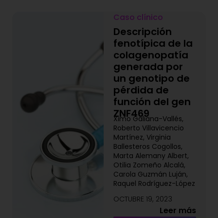
Caso clínico
Descripción
fenotípica de la
colagenopatía
generada por
un genotipo de
pérdida de
función del gen
ZNF469
Ximo Galiana-Vallés,
Roberto Villavicencio
Martínez, Virginia
Ballesteros Cogollos,
Marta Alemany Albert,
Otilia Zomeño Alcalá,
Carola Guzmán Luján,
Raquel Rodríguez-López
OCTUBRE 19, 2023
Leer más