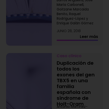
Barros Angueira, José
María Carbonell,
Goitzane Marcaida
Benito, Raquel
Rodríguez-López y
Enrique Galán Gómez
JUNIO 28, 2018
Leer más
Caso clínico
Duplicación de
todos los
exones del gen
TBX5 en una
familia
española con
síndrome de
Holt-Oram
Antonio Martínez-