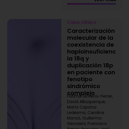
Caso clínico
Caracterización
molecular de la
coexistencia de
haploinsuficienc
ia 18q y
duplicación 18p
en paciente con
fenotipo
sindrómico
complejo
Fátima Gimeno-Ferrer,
David Albuquerque,
María Capataz
Ledesma, Carolina
Monzó, Guillermo
Gervasini, Francisco