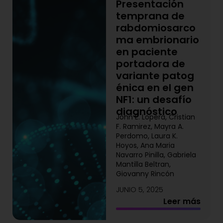
Presentación
temprana de
rabdomiosarco
ma embrionario
en paciente
portadora de
variante patog
énica en el gen
NF1: un desafío
diagnóstico
John E. Lopera, Cristian
F. Ramirez, Mayra A.
Perdomo, Laura K.
Hoyos, Ana Maria
Navarro Pinilla, Gabriela
Mantilla Beltran,
Giovanny Rincón
JUNIO 5, 2025
Leer más