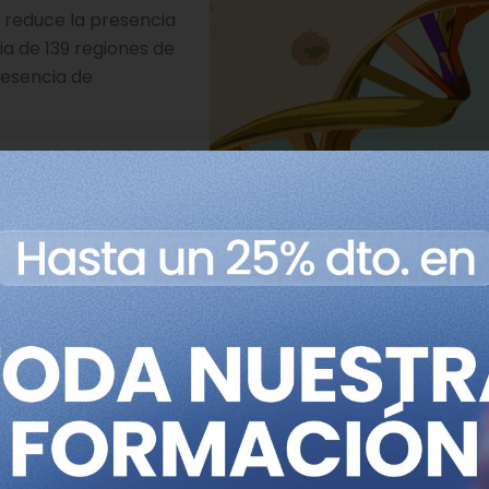
 reduce la presencia
ia de 139 regiones de
resencia de
 aproximadamente
mortalidad
Los investigadores analiza
s, investigador en el
obtenido de muestras de la cavi
o de los autores
y endocérvix tomadas mediante 
s son causadas por
dispositivos, así como el ADN ci
 los síntomas. Con
sangre. Imagen: National Hum
ánceres de forma
Research Institute.
 con cáncer de endometrio y un 33% de las obtenidas
tivas
para la presencia de mutaciones asociadas a estos
 muestras de mujeres sin cáncer diagnosticado fueron posi