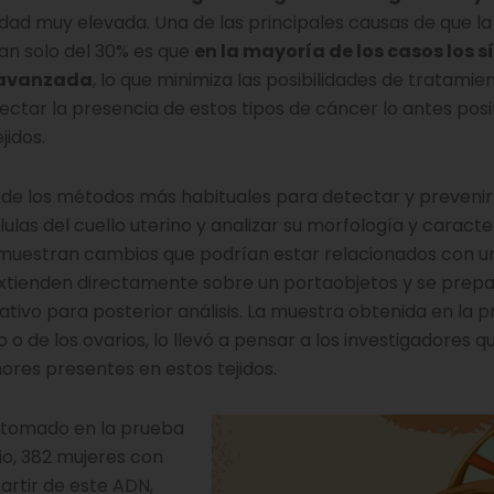
idad muy elevada. Una de las principales causas de que la
tan solo del 30% es que
en la mayoría de los casos los 
 avanzada
, lo que minimiza las posibilidades de tratamie
ctar la presencia de estos tipos de cáncer lo antes posi
jidos.
e los métodos más habituales para detectar y prevenir
ulas del cuello uterino y analizar su morfología y caracte
 muestran cambios que podrían estar relacionados con u
 extienden directamente sobre un portaobjetos y se prep
vativo para posterior análisis. La muestra obtenida en la 
 de los ovarios, lo llevó a pensar a los investigadores q
res presentes en estos tejidos.
do tomado en la prueba
o, 382 mujeres con
artir de este ADN,