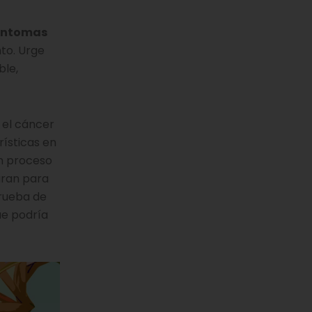
síntomas
nto. Urge
ble,
 el cáncer
rísticas en
n proceso
aran para
prueba de
ue podría