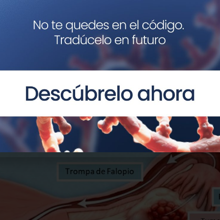
tras cervicales obtenidas mediante un cepillo Tao que pe
os afectados en el cáncer de endometrio y ovario. En est
5% de las muestras de cáncer de ovario resultaron posit
o fue.
 la prueba de Papanicolau con el análisis de ADN tumoral li
mejorar la sensibilidad para detectar este tipo de cánc