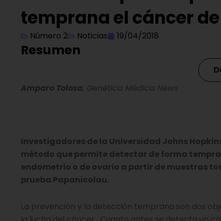
temprana el cáncer de
Número 2
Noticias
19/04/2018
Resumen
D
Amparo Tolosa
, Genética Médica News
Investigadores de la Universidad Johns Hopkin
método que permite detectar de forma tempran
endometrio o de ovario a partir de muestras t
prueba Papanicolau.
La prevención y la detección temprana son dos obje
la lucha del cáncer. Cuanto antes se detecta un c