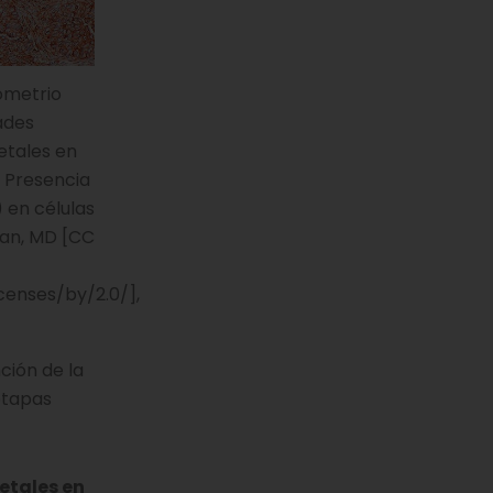
ometrio
ades
etales en
: Presencia
 en células
man, MD [CC
censes/by/2.0/],
ción de la
etapas
etales en