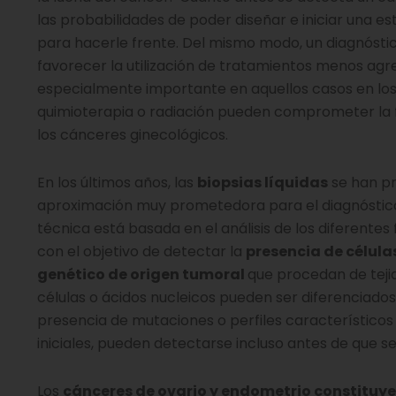
las probabilidades de poder diseñar e iniciar una e
para hacerle frente. Del mismo modo, un diagnóst
favorecer la utilización de tratamientos menos agre
especialmente importante en aquellos casos en los
quimioterapia o radiación pueden comprometer la f
los cánceres ginecológicos.
En los últimos años, las
biopsias líquidas
se han p
aproximación muy prometedora para el diagnóstico
técnica está basada en el análisis de los diferentes 
con el objetivo de detectar la
presencia de célula
genético de origen tumoral
que procedan de teji
células o ácidos nucleicos pueden ser diferenciados 
presencia de mutaciones o perfiles característicos
iniciales, pueden detectarse incluso antes de que s
Los
cánceres de ovario y endometrio constituye