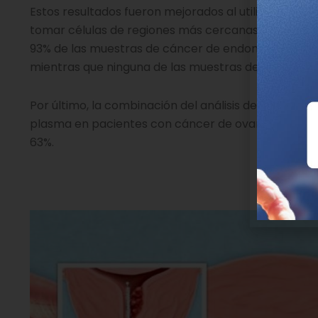
Estos resultados fueron mejorados al utilizar mues
tomar células de regiones más cercanas a los tejid
93% de las muestras de cáncer de endometrio y un 4
mientras que ninguna de las muestras de controles l
Por último, la combinación del análisis de fluido de
plasma en pacientes con cáncer de ovario permitió 
63%.