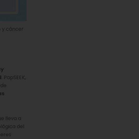
 y cáncer
uy
d
. PapSEEK,
 de
as
e lleva a
lógica del
ceres