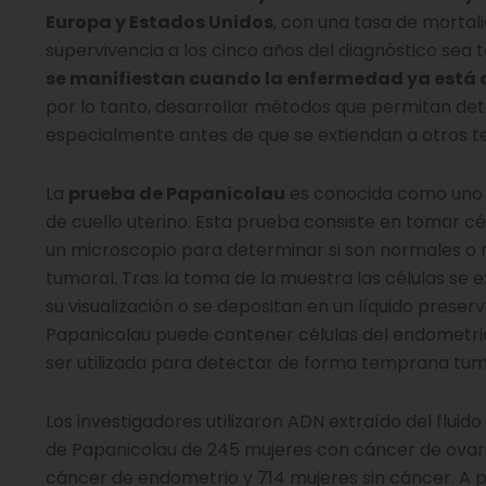
Europa y Estados Unidos
, con una tasa de mortal
supervivencia a los cinco años del diagnóstico sea 
se manifiestan cuando la enfermedad ya está
por lo tanto, desarrollar métodos que permitan dete
especialmente antes de que se extiendan a otros te
La
prueba de Papanicolau
es conocida como uno d
de cuello uterino. Esta prueba consiste en tomar cél
un microscopio para determinar si son normales o
tumoral. Tras la toma de la muestra las células se
su visualización o se depositan en un líquido preser
Papanicolau puede contener células del endometrio o
ser utilizada para detectar de forma temprana tumo
Los investigadores utilizaron ADN extraído del flui
de Papanicolau de 245 mujeres con cáncer de ovari
cáncer de endometrio y 714 mujeres sin cáncer. A p