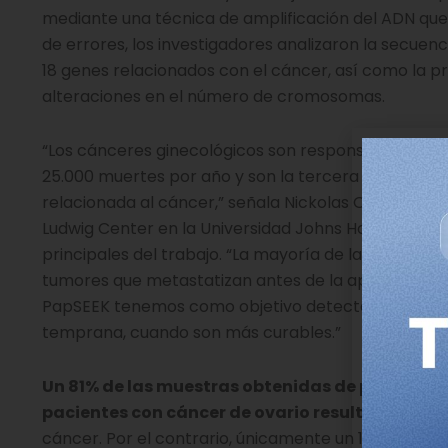
mediante una técnica de amplificación del ADN que
de errores, los investigadores analizaron la secuenc
18 genes relacionados con el cáncer, así como la p
alteraciones en el número de cromosomas.
“Los cánceres ginecológicos son responsables de
25.000 muertes por año y son la tercera causa de 
relacionada al cáncer,” señala Nickolas Oapadopoulo
Ludwig Center en la Universidad Johns Hopkins y un
principales del trabajo. “La mayoría de las muerte
tumores que metastatizan antes de la aparición de
PapSEEK tenemos como objetivo detectar estos c
temprana, cuando son más curables.”
Un 81% de las muestras obtenidas de pacientes
pacientes con cáncer de ovario resultaron posi
cáncer. Por el contrario, únicamente un 1.4% de las