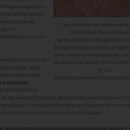
strategia terapéutica
ico temprano puede
sivos, lo que es
Los cánceres de ovario y end
 que la
constituyen las enfermed
ertilidad, como son
ginecológicas más agresivas y l
Europa y Estados Unidos. Imagen
de la proteína vimentina (en rojo)
resentado como una
de cáncer de ovario. Por Ed Uth
 del cáncer. Esta
BY 2.0
fluidos corporales,
(https://creativecommons.org/li
s o material
do tumoral. Estas
de las células y material genético de tejidos sanos en fun
 del cáncer. Y como son liberadas de los tumores en sus 
e manifiesten los síntomas de la enfermedad.
n las enfermedades ginecológicas más agresivas y l