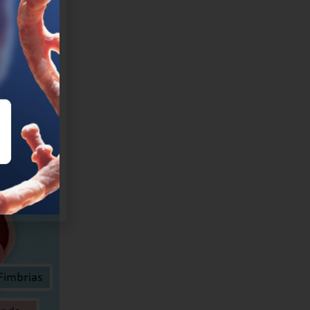
rmite
e caso un
ivas,
bre en
er hasta un