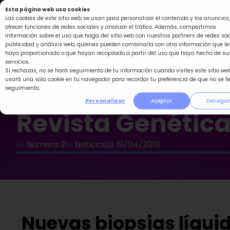
Ir
Esta página web usa cookies
al
Las cookies de este sitio web se usan para personalizar el contenido y los anuncios,
ofrecer funciones de redes sociales y analizar el tráfico. Además, compartimos
contenido
información sobre el uso que haga del sitio web con nuestros partners de redes soc
publicidad y análisis web, quienes pueden combinarla con otra información que le
haya proporcionado o que hayan recopilado a partir del uso que haya hecho de su
servicios.
Si rechazas, no se hará seguimiento de tu información cuando visites este sitio web
usará una sola cookie en tu navegador para recordar tu preferencia de que no se t
seguimiento.
Personalizar
Aceptar
Denegar
Revista Genétic
Número 2
Noticias
19/04/2018
Nuevas biopsias líqui