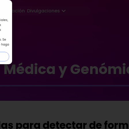
Abrir Divulgaciones
Formación
Divulgaciones
iales,
s
s
. Se
e haga
a Médica y Genómi
das para detectar de for