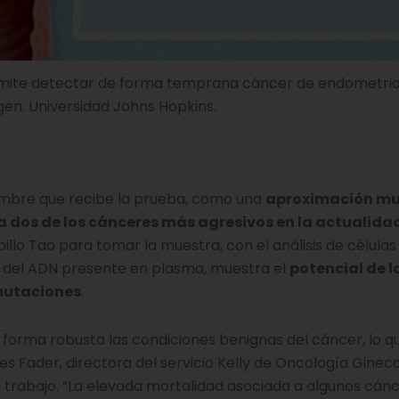
rmite detectar de forma temprana cáncer de endometrio
gen: Universidad Johns Hopkins.
ombre que recibe la prueba, como una
aproximación m
dos de los cánceres más agresivos en la actualida
llo Tao para tomar la muestra, con el análisis de células
sis del ADN presente en plasma, muestra el
potencial de l
mutaciones
.
forma robusta las condiciones benignas del cáncer, lo qu
s Fader, directora del servicio Kelly de Oncología Gineco
l trabajo. “La elevada mortalidad asociada a algunos cán