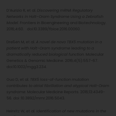
D’Aurizio R, et al.
Discovering mRNA Regulatory
Networks in Holt–Oram Syndrome Using a Zebrafish
Model
. Frontiers in Bioengineering and Biotechnology.
2016;4:60. doi:10.3389/fbioe.2016.00060.
Dreßen M, et al.
A novel de novo TBX5 mutation in a
patient with Holt–Oram syndrome leading to a
dramatically reduced biological function
. Molecular
Genetics & Genomic Medicine. 2016;4(5):557-67.
doi:10.1002/mgg3.234.
Guo D, et al.
TBX5 loss-of-function mutation
contributes to atrial fibrillation and atypical Holt-Oram
syndrome
. Molecular Medicine Reports. 2016;13:4349-
56. doi :10.3892/mmr.2016.5043.
Heinritz W, et al.
Identification of new mutations in the