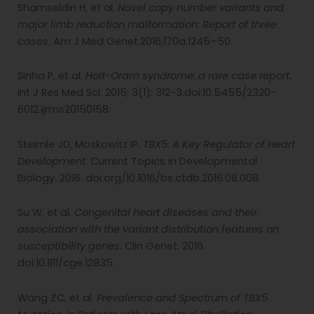
Shamseldin H, et al.
Novel copy number variants and
major limb reduction malformation: Report of three
cases
. Am J Med Genet.2016;170a:1245–50.
Sinha P, et al.
Holt-Oram syndrome: a rare case report
.
Int J Res Med Sci. 2015; 3(1): 312-3.doi:10.5455/2320-
6012.ijrms20150158.
Steimle JD, Moskowitz IP.
TBX5: A Key Regulator of Heart
Development
. Current Topics in Developmental
Biology. 2016. doi.org/10.1016/bs.ctdb.2016.08.008.
Su W, et al.
Congenital heart diseases and their
association with the variant distribution features on
susceptibility genes
. Clin Genet. 2016.
doi:10.1111/cge.12835.
Wang ZC, et al.
Prevalence and Spectrum of TBX5