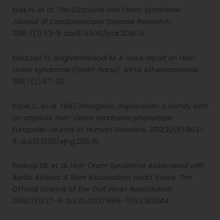
Naik N, et al.
The Classical Holt Oram Syndrome.
Journal of Cardiovascular Disease Research
.
2016;7(1):53-5 doi:10.5530/jcdr.2016.1.11.
Nourzad G, Baghershiroodi M.
A case report on Holt-
Oram syndrome (heart-hand)
. ARYA Atherosclerosis
2011;7(2):87-92.
Patel C, et al.
TBX5 intragenic duplication: a family with
an atypical Holt–Oram syndrome phenotype
.
European Journal of Human Genetics. 2012;20(8):863-
9. doi:10.1038/ejhg.2012.16.
Rodagi SB, et al.
Holt-Oram Syndrome Associated with
Aortic Atresia: A Rare Association.
Heart Views: The
Official Journal of the Gulf Heart Association.
2016;17(1):27-9. doi:10.4103/1995-705X.182644.