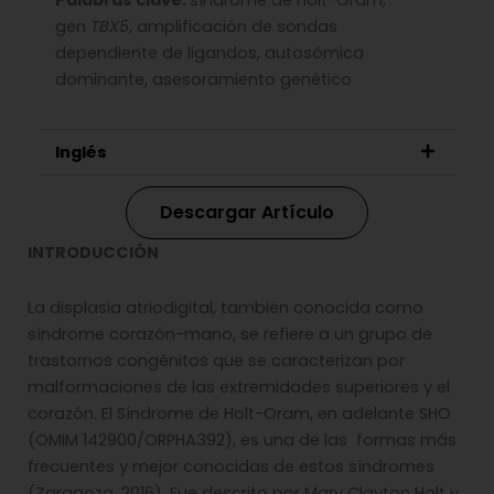
Palabras clave:
síndrome de Holt-Oram,
gen
TBX5
, amplificación de sondas
dependiente de ligandos, autosómica
dominante, asesoramiento genético
Inglés
Descargar Artículo
INTRODUCCIÓN
La displasia atriodigital, también conocida como
síndrome corazón-mano, se refiere a un grupo de
trastornos congénitos que se caracterizan por
malformaciones de las extremidades superiores y el
corazón. El Síndrome de Holt-Oram, en adelante SHO
(OMIM 142900/ORPHA392), es una de las formas más
frecuentes y mejor conocidas de estos síndromes
(Zaragoza, 2016). Fue descrito por Mary Clayton Holt y