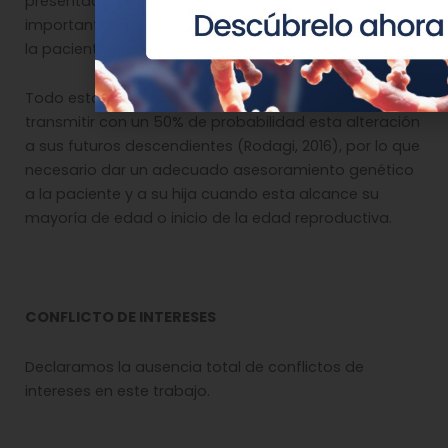
presentado esta alteración. En cualquier caso es
importante realizar un estudio a los tíos maternos de
la paciente para descartar segregación familiar.
Todo esto no excluye que la paciente pueda
transmitir con un 50% de probabilidad esta alteración
a sus futuros descendientes (Rodagi, 2016), por lo que
necesario dar un adecuado asesoramiento genético
a la paciente y a su hija cuando esta alcance su
mayoría de edad o inicio de la edad reproductiva.
CONFLICTO DE INTERESES
Declaramos la ausencia total de conflictos de
intereses en este trabajo.