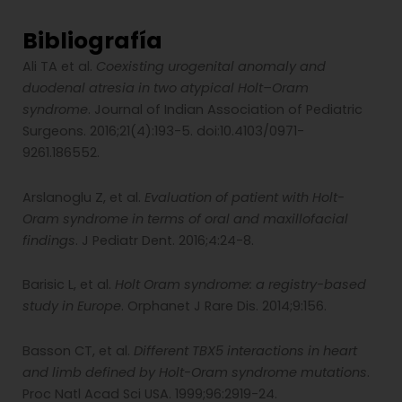
Bibliografía
Ali TA et al.
Coexisting urogenital anomaly and
duodenal atresia in two atypical Holt–Oram
syndrome
. Journal of Indian Association of Pediatric
Surgeons. 2016;21(4):193-5. doi:10.4103/0971-
9261.186552.
Arslanoglu Z, et al.
Evaluation of patient with Holt-
Oram syndrome in terms of oral and maxillofacial
findings
. J Pediatr Dent. 2016;4:24-8.
Barisic L, et al.
Holt Oram syndrome: a registry-based
study in Europe
. Orphanet J Rare Dis. 2014;9:156.
Basson CT, et al.
Different TBX5 interactions in heart
and limb defined by Holt-Oram syndrome mutations
.
Proc Natl Acad Sci USA. 1999;96:2919-24.