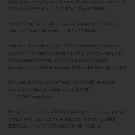
TBX5 gene in patients with Holt-Oram syndrome
. Heart.
2005;91(3):383-4. doi:10.1136/hrt.2004.036855.
Holt M, Oram S.
Familial heart disease with skeletal
malformations
. Br Heart J. 1960;22:236-42.
Iwanicka-Pronicka K, et al.
Life-threatening cardiac
episode in a Polish patient carrying contiguous gene
microdeletion of the TBX5 and the TBX3 genes
.
SpringerPlus. 2016;5:1638. doi:10.1186/s40064-016-3275-1.
Kim K, et al.
Prognosis of fetal “small left ventricle”
.
Ultrasound Obstet Gynecol. 2016;48:183.
doi:10.1002/uog.16543.
Kimura M, et al.
Novel TBX5 Duplication in a Japanese
Family with Holt–Oram Syndrome
. Pediatr Cardiol.
2015;36:244. doi:10.1007/s00246-014-1028-x.