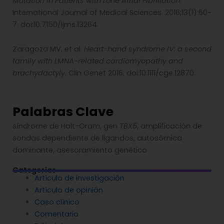
Mutation in Patients with Lone Atrial Fibrillation
.
International Journal of Medical Sciences. 2016;13(1):60-
7. doi:10.7150/ijms.13264.
Zaragoza MV, et al.
Heart-hand syndrome IV: a second
family with LMNA-related cardiomyopathy and
brachydactyly
. Clin Genet 2016. doi:10.1111/cge.12870.
Palabras Clave
síndrome de Holt-Oram, gen
TBX5
, amplificación de
sondas dependiente de ligandos, autosómica
dominante, asesoramiento genético
Categorías
Artículo de investigación
Artículo de opinión
Caso clínico
Comentario