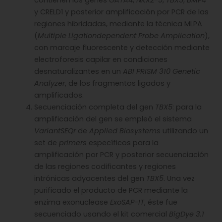
contienen los genes
GATA4
,
NKX2-5
,
TBX5
,
BMP4
y CRELD1 y posterior amplificación por PCR de las
regiones hibridadas, mediante la técnica MLPA
(
Multiple Ligationdependent Probe Amplication
),
con marcaje fluorescente y detección mediante
electroforesis capilar en condiciones
desnaturalizantes en un
ABI PRISM 310 Genetic
Analyzer
, de los fragmentos ligados y
amplificados.
Secuenciación completa del gen
TBX5
: para la
amplificación del gen se empleó el sistema
VariantSEQr
de
Applied Biosystems
utilizando un
set de
primers
específicos para la
amplificación por PCR y posterior secuenciación
de las regiones codificantes y regiones
intrónicas adyacentes del gen
TBX5
. Una vez
purificado el producto de PCR mediante la
enzima exonuclease
ExoSAP-IT
, éste fue
secuenciado usando el kit comercial
BigDye 3.1