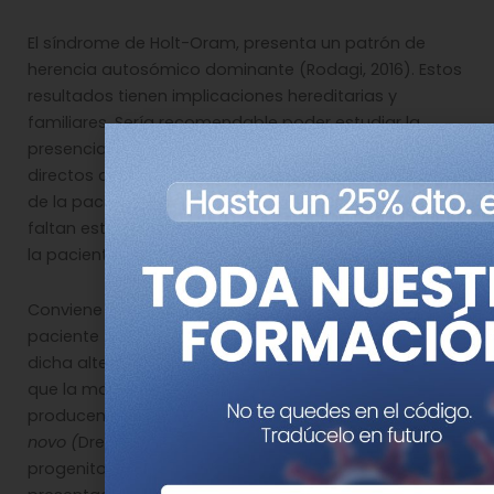
El síndrome de Holt-Oram, presenta un patrón de
herencia autosómico dominante (Rodagi, 2016). Estos
resultados tienen implicaciones hereditarias y
familiares. Sería recomendable poder estudiar la
presencia o no de esta mutación en los familiares
directos así como en los hermanos de la progenitora
de la paciente. Así mismo es importante reseñar que
faltan estudios radiológicos de imagen a la madre de
la paciente.
Conviene recordar que los descendientes de la
paciente tienen el 50% de probabilidad de contraer
dicha alteración genética. Se ha de tener en cuenta
que la mayoría de las alteraciones genéticas que
producen cambios en el gen
TBX5
son producidas
de
novo (
Dreßen, 2016), por tanto sería normal que los
progenitores de la madre de la paciente no hubiesen