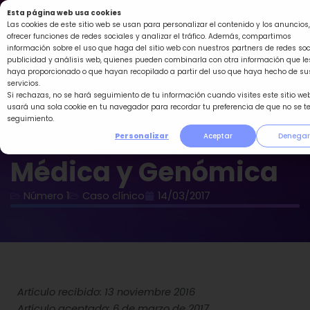
Ir
Esta página web usa cookies
al
Las cookies de este sitio web se usan para personalizar el contenido y los anuncios,
ofrecer funciones de redes sociales y analizar el tráfico. Además, compartimos
contenido
información sobre el uso que haga del sitio web con nuestros partners de redes soc
publicidad y análisis web, quienes pueden combinarla con otra información que le
haya proporcionado o que hayan recopilado a partir del uso que haya hecho de su
servicios.
Si rechazas, no se hará seguimiento de tu información cuando visites este sitio web
usará una sola cookie en tu navegador para recordar tu preferencia de que no se t
seguimiento.
Revista Genética
Personalizar
Aceptar
Denegar
Médica y Genómica
Número 1
Caso clínico
14/03/2017
Artículo recibido: 13 noviembre 2016
Artículo aceptado: 6 de marzo de 2017