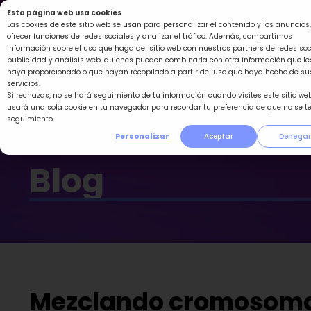
Ir
Esta página web usa cookies
al
Las cookies de este sitio web se usan para personalizar el contenido y los anuncios,
ofrecer funciones de redes sociales y analizar el tráfico. Además, compartimos
contenido
información sobre el uso que haga del sitio web con nuestros partners de redes soc
publicidad y análisis web, quienes pueden combinarla con otra información que le
haya proporcionado o que hayan recopilado a partir del uso que haya hecho de su
servicios.
Si rechazas, no se hará seguimiento de tu información cuando visites este sitio web
usará una sola cookie en tu navegador para recordar tu preferencia de que no se t
seguimiento.
Personalizar
Aceptar
Denegar
Blog
Mezclando cromosomas