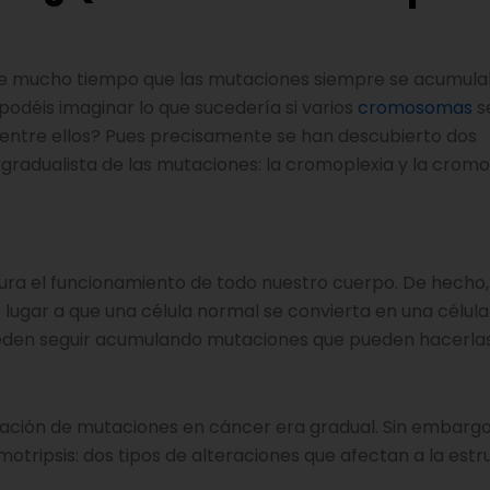
e mucho tiempo que las mutaciones siempre se acumul
podéis imaginar lo que sucedería si varios
cromosomas
s
 entre ellos? Pues precisamente se han descubierto dos
radualista de las mutaciones: la cromoplexia y la cromot
ra el funcionamiento de todo nuestro cuerpo. De hecho,
lugar a que una célula normal se convierta en una célula
s pueden seguir acumulando mutaciones que pueden hacerl
ción de mutaciones en cáncer era gradual. Sin embargo
tripsis: dos tipos de alteraciones que afectan a la estr