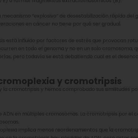
J y E) o formar fragmentos extracromosómicos (B).
un mecanismo “explosivo” de desestabilización rápida del
raciones en cáncer no tiene por qué ser gradual.
s está influido por factores de estrés que provocan rot
 ocurren en todo el genoma y no en un solo cromosoma, q
eorías, pero todavía se está debatiendo cual es el desen
 cromoplexia y cromotripsis
y la cromotripsis y hemos comprobado sus similitudes 
 ADN en múltiples cromosomas. La cromotripsis por el co
mosomas.
oplexia implica menos reordenamientos que la cromotrip
o en la cromotripsis hay pérdidas de ADN, pero estas s