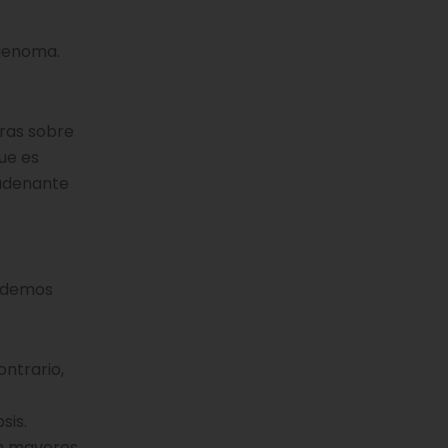
 genoma.
uras sobre
ue es
cadenante
podemos
ntrario,
sis.
on mayores