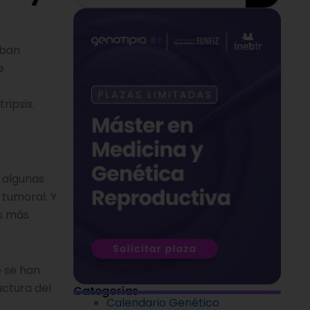
aban
e
ripsis.
 algunas
 tumoral. Y
as más
 se han
uctura del
Categorías
Calendario Genético