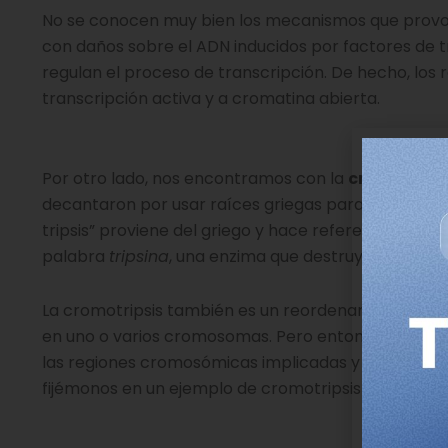
No se conocen muy bien los mecanismos que provoc
con daños sobre el ADN inducidos por factores de t
regulan el proceso de transcripción. De hecho, lo
transcripción activa y a cromatina abierta.
C
Por otro lado, nos encontramos con la
cromotrips
decantaron por usar raíces griegas para acuñar es
tripsis” proviene del griego y hace referencia a
des
palabra
tripsina
, una enzima que destruye las prot
La cromotripsis también es un reordenamiento cr
en uno o varios cromosomas. Pero entonces, ¿Cuál e
las regiones cromosómicas implicadas y en la cant
fijémonos en un ejemplo de cromotripsis para ente