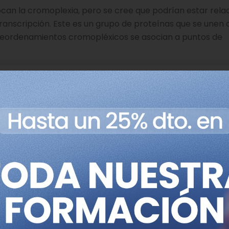
an la cromoplexia, pero se cree que podrían estar rela
ranscripción. Este es un grupo de proteínas que se unen 
s reordenamientos cromopléxicos se asocian a puntos de
romotripsis
is
. Parece que en 2011 Philip J. Stephens y colaboradores
te término. “Cromo-“ vuelve a hacer referencia a cromo
truir algo en partes pequeñas
. Podemos encontrar esta
eínas en partes pequeñas (péptidos).
omosómico en el que cientos de regiones cambian simul
s la diferencia con la cromoplexia? La diferencia se enc
idad de alteraciones, más adelante detallaremos este pu
nderlo mejor.