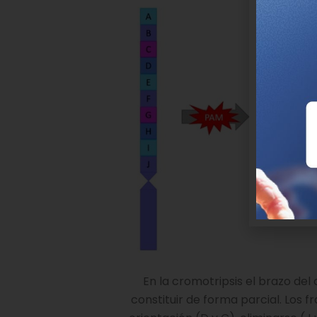
En la cromotripsis el brazo de
constituir de forma parcial. Los f