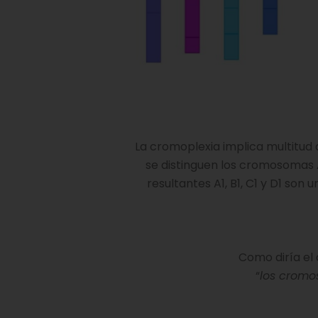
La cromoplexia implica multitu
se distinguen los cromosomas 
resultantes A1, B1, C1 y D1 so
Como diría el 
“
los cromo