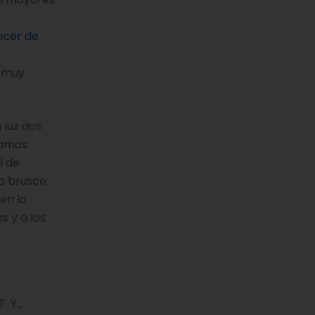
ncer de
s muy
 luz dos
íamos
l de
io brusco
en la
s y a los
. Y.,