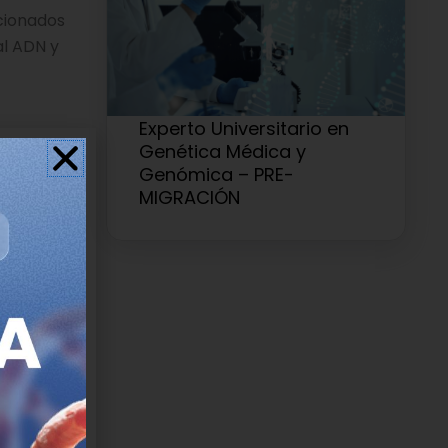
cionados
al ADN y
Experto Universitario en
Genética Médica y
Genómica – PRE-
 también se
MIGRACIÓN
soma y “-
 raíz en la
táneamente
uentra en
nto, ahora