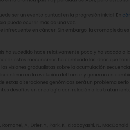
uede ser un evento puntual en la progresión inicial. En
cá
a puede ocurrir más de una vez.
e infrecuente en cáncer. Sin embargo, la cromoplexia e
sis ha sucedido hace relativamente poco y ha sacado a la
conocer estos mecanismos ha cambiado las ideas que ten
las visiones gradualistas sobre la acumulación secuencia
iscontinua en la evolución del tumor y generan un camb
de estas alteraciones genómicas será un problema serio 
ntes desafíos en oncología con relación a los tratamiento
, Romanel, A., Drier, Y., Park, K., Kitabayashi, N., MacDonald T