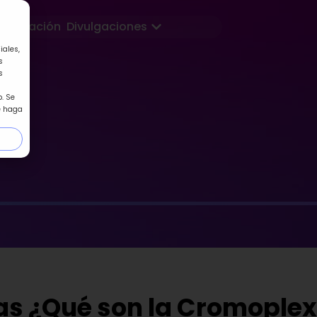
Abrir Divulgaciones
Formación
Divulgaciones
iales,
s
s
. Se
e haga
 ¿Qué son la Cromoplex