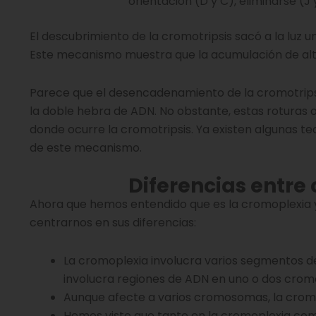
orientación (D y C), eliminarse (
El descubrimiento de la cromotripsis sacó a la luz 
Este mecanismo muestra que la acumulación de alte
Parece que el desencadenamiento de la cromotripsi
la doble hebra de ADN. No obstante, estas roturas
donde ocurre la cromotripsis. Ya existen algunas t
de este mecanismo.
Diferencias entre
Ahora que hemos entendido que es la cromoplexia 
centrarnos en sus diferencias:
La cromoplexia involucra varios segmentos de
involucra regiones de ADN en uno o dos cro
Aunque afecte a varios cromosomas, la crom
Hemos visto que tanto en la cromoplexia com