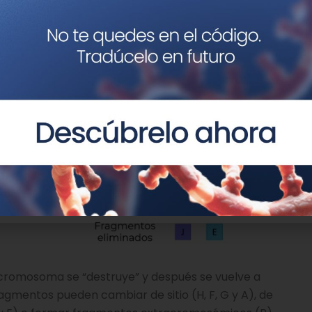
l cromosoma se “destruye” y después se vuelve a
ragmentos pueden cambiar de sitio (H, F, G y A), de