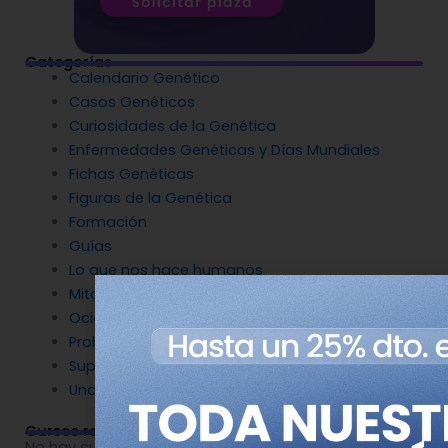
Categorías
Calendario Genético
Casos Genéticos
Curiosidades de la Genética
Enfermedades Genéticas y Días Mundiales
Fichas Genéticas
Figuras de la Genética
Formación
Guías
Lo que nos hace humanos
Mitos destruidos por la Genética
Ocio y Genética
Problemas de genética
Superpoderes Genéticos
Uncategorized
Cursos relacionados
No hay cursos relacionados o imágenes disponibles.