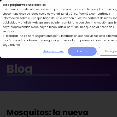
Ir
Esta página web usa cookies
al
Las cookies de este sitio web se usan para personalizar el contenido y los anuncios,
ofrecer funciones de redes sociales y analizar el tráfico. Además, compartimos
contenido
información sobre el uso que haga del sitio web con nuestros partners de redes soc
publicidad y análisis web, quienes pueden combinarla con otra información que le
haya proporcionado o que hayan recopilado a partir del uso que haya hecho de su
servicios.
Si rechazas, no se hará seguimiento de tu información cuando visites este sitio web
usará una sola cookie en tu navegador para recordar tu preferencia de que no se t
seguimiento.
Personalizar
Aceptar
Denegar
Blog
Mosquitos: la nueva