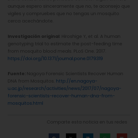
aunque espero sinceramente que no, te aconsejo que
vigiles y compruebes que no tengas un mosquito
cerca acechándote.
Investigaci
ón original
: Hiroshige Y, et al. A human
genotyping trial to estimate the post-feeding time
from mosquito blood meals. PLoS One. 2017.
https://doi.org/10.1371/journal.pone.0179319
Fuente:
Nagoya Forensic Scientists Recover Human
DNA from Mosquitos.
http://en.nagoya-
u.ac.jp/research/activities/news/2017/07/nagoya-
forensic-scientists-recover-human-dna-from-
mosquitos.html
Comparte esta noticia en tus redes