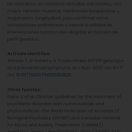
De momento, se necesitan estudios adicionales, con
mayor tamaño muestral, mediciones bioquímicas y
seguimiento longitudinal, para confirmar estas
asociaciones preliminares y valorar la utilidad de
intervenciones nutricionales dirigidas en función del
perfil genético.
Artículo científico:
Zeitoun T, El-Sohemy A. Folate intake,
MTHFR
genotype
and premenstrual symptoms. Br J Nutr. 2025 Jun 9:1-11.
doi:
10.1017/S0007114525103620
.
Otras fuentes:
Sarris J, et al. Clinician guidelines for the treatment of
psychiatric disorders with nutraceuticals and
phytoceuticals: The World Federation of Societies of
Biological Psychiatry (WFSBP) and Canadian Network
for Mood and Anxiety Treatments (CANMAT)
Taskforce. World J Biol Psychiatry. 2022 Jul;23(6):424-