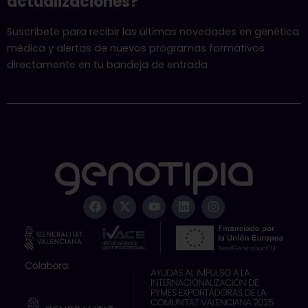
actualizaciones?
Suscríbete para recibir las últimas novedades en genética
médica y alertas de nuevos programas formativos
directamente en tu bandeja de entrada
F
X
Y
L
I
a
-
o
i
n
c
t
u
n
s
e
w
t
k
t
b
i
u
e
a
o
t
b
d
g
o
t
e
i
r
k
e
n
a
r
m