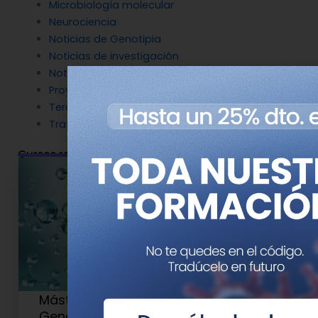
Microbiología molecular
Neurociencia
Noticias de Genotipia
Noticias de investigación
Noticias patrocinadas
Proyectos
Terapia Génica
Tratamientos
Cursos relacionados
Máster en Medicina de Precisión y
Genética Clínica