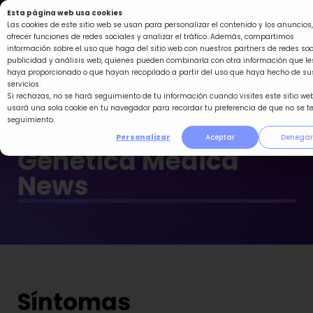
Ir
Esta página web usa cookies
al
Las cookies de este sitio web se usan para personalizar el contenido y los anuncios,
ofrecer funciones de redes sociales y analizar el tráfico. Además, compartimos
contenido
información sobre el uso que haga del sitio web con nuestros partners de redes soc
publicidad y análisis web, quienes pueden combinarla con otra información que le
haya proporcionado o que hayan recopilado a partir del uso que haya hecho de su
servicios.
Si rechazas, no se hará seguimiento de tu información cuando visites este sitio web
usará una sola cookie en tu navegador para recordar tu preferencia de que no se t
seguimiento.
Personalizar
Aceptar
Denegar
Genética Médica
News
Síntomas