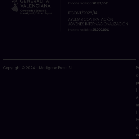
Copyright © 2024 – Medigene Press S.L
P
d
p
|
A
l
|
P
d
c