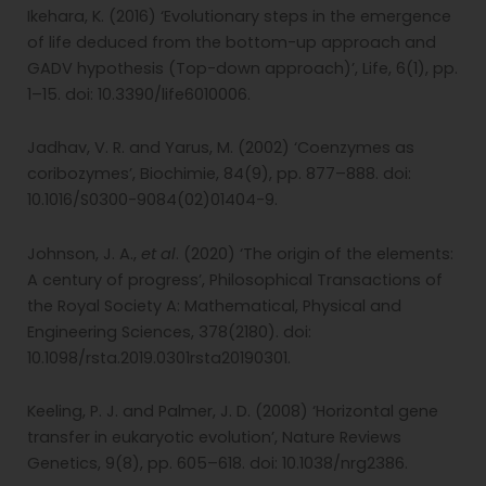
Ikehara, K. (2016) ‘Evolutionary steps in the emergence
of life deduced from the bottom-up approach and
GADV hypothesis (Top-down approach)’, Life, 6(1), pp.
1–15. doi: 10.3390/life6010006.
Jadhav, V. R. and Yarus, M. (2002) ‘Coenzymes as
coribozymes’, Biochimie, 84(9), pp. 877–888. doi:
10.1016/S0300-9084(02)01404-9.
Johnson, J. A.,
et al
. (2020) ‘The origin of the elements:
A century of progress’, Philosophical Transactions of
the Royal Society A: Mathematical, Physical and
Engineering Sciences, 378(2180). doi:
10.1098/rsta.2019.0301rsta20190301.
Keeling, P. J. and Palmer, J. D. (2008) ‘Horizontal gene
transfer in eukaryotic evolution’, Nature Reviews
Genetics, 9(8), pp. 605–618. doi: 10.1038/nrg2386.