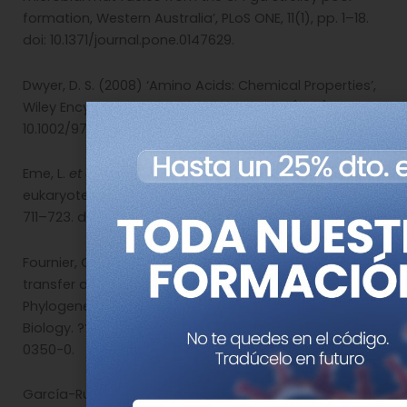
formation, Western Australia’, PLoS ONE, 11(1), pp. 1–18.
doi: 10.1371/journal.pone.0147629.
Dwyer, D. S. (2008) ‘Amino Acids: Chemical Properties’,
Wiley Encyclopedia of Chemical Biology, (July). doi:
10.1002/9780470048672.wecb007.
Eme, L.
et al
. (2017) ‘Archaea and the origin of
eukaryotes’, Nature Reviews Microbiology, 15(12), pp.
711–723. doi: 10.1038/nrmicro.2017.133.
Fournier, G. P.,
et al
. (2015) ‘Ancient horizontal gene
transfer and the last common ancestors
Phylogenetics and phylogeography’, BMC Evolutionary
Biology. ???, 15(1), pp. 1–18. doi: 10.1186/s12862-015-
0350-0.
García-Ruiz, J. M.,
et al
. (2020a) ‘Mineral self-