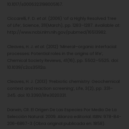
10.1017/s0006323198005167.
Ciccarelli, F. D.
et al
. (2006) ‘of a Highly Resolved Tree
of Life’, Science, 311(March), pp. 1283–1287. Available at:
http://www.ncbi.nlm.nih.gov/pubmed/16513982.
Cleaves, H. J.
et al
. (2012) ‘Mineral–organic interfacial
processes: Potential roles in the origins of life’,
Chemical Society Reviews, 41(16), pp. 5502–5525. doi:
10.1039/c2cs35112a.
Cleaves, H. J. (2013) ‘Prebiotic chemistry: Geochemical
context and reaction screening’, Life, 3(2), pp. 331–
345. doi: 10.3390/life3020331.
Darwin, CR. El Origen De Las Especies Por Medio De La
Selección Natural. 2009. Alianza editorial. ISBN: 978-84-
206-6867-3 (Obra original publicada en: 1858).