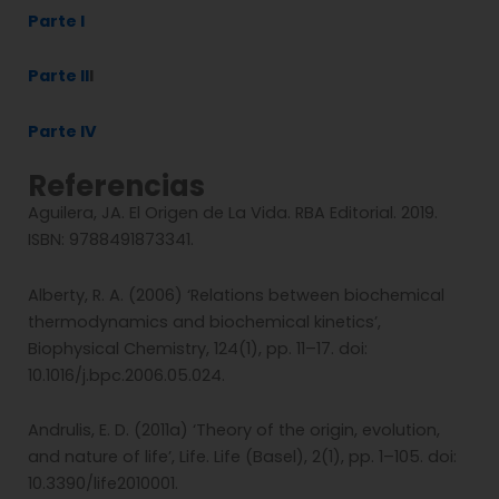
Parte I
Parte II
I
Parte IV
Referencias
Aguilera, JA. El Origen de La Vida. RBA Editorial. 2019.
ISBN:
9788491873341.
Alberty, R. A. (2006) ‘Relations between biochemical
thermodynamics and biochemical kinetics’,
Biophysical Chemistry, 124(1), pp. 11–17. doi:
10.1016/j.bpc.2006.05.024.
Andrulis, E. D. (2011a) ‘Theory of the origin, evolution,
and nature of life’, Life. Life (Basel), 2(1), pp. 1–105. doi:
10.3390/life2010001.