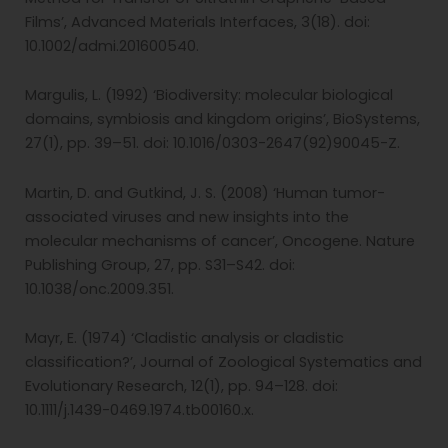
Films’, Advanced Materials Interfaces, 3(18). doi:
10.1002/admi.201600540.
Margulis, L. (1992) ‘Biodiversity: molecular biological
domains, symbiosis and kingdom origins’, BioSystems,
27(1), pp. 39–51. doi: 10.1016/0303-2647(92)90045-Z.
Martin, D. and Gutkind, J. S. (2008) ‘Human tumor-
associated viruses and new insights into the
molecular mechanisms of cancer’, Oncogene. Nature
Publishing Group, 27, pp. S31–S42. doi:
10.1038/onc.2009.351.
Mayr, E. (1974) ‘Cladistic analysis or cladistic
classification?’, Journal of Zoological Systematics and
Evolutionary Research, 12(1), pp. 94–128. doi:
10.1111/j.1439-0469.1974.tb00160.x.