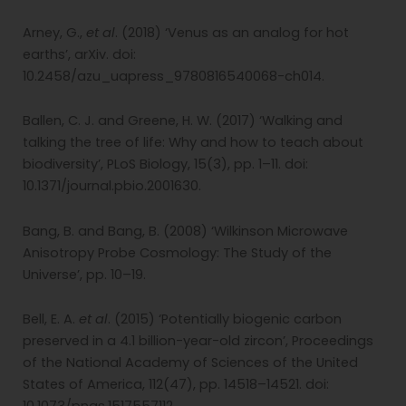
Arney, G.,
et al
. (2018) ‘Venus as an analog for hot
earths’, arXiv. doi:
10.2458/azu_uapress_9780816540068-ch014.
Ballen, C. J. and Greene, H. W. (2017) ‘Walking and
talking the tree of life: Why and how to teach about
biodiversity’, PLoS Biology, 15(3), pp. 1–11. doi:
10.1371/journal.pbio.2001630.
Bang, B. and Bang, B. (2008) ‘Wilkinson Microwave
Anisotropy Probe Cosmology: The Study of the
Universe’, pp. 10–19.
Bell, E. A.
et al
. (2015) ‘Potentially biogenic carbon
preserved in a 4.1 billion-year-old zircon’, Proceedings
of the National Academy of Sciences of the United
States of America, 112(47), pp. 14518–14521. doi: