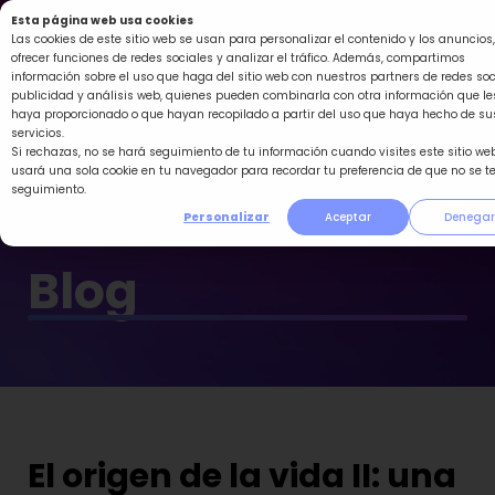
Ir
Esta página web usa cookies
al
Las cookies de este sitio web se usan para personalizar el contenido y los anuncios,
ofrecer funciones de redes sociales y analizar el tráfico. Además, compartimos
contenido
información sobre el uso que haga del sitio web con nuestros partners de redes soc
publicidad y análisis web, quienes pueden combinarla con otra información que le
haya proporcionado o que hayan recopilado a partir del uso que haya hecho de su
servicios.
Si rechazas, no se hará seguimiento de tu información cuando visites este sitio web
usará una sola cookie en tu navegador para recordar tu preferencia de que no se t
seguimiento.
Personalizar
Aceptar
Denegar
Blog
El origen de la vida II: una