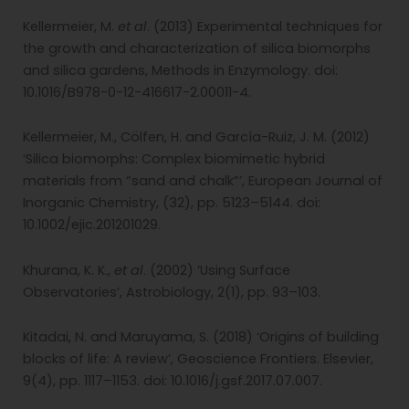
Kellermeier, M.
et al
. (2013) Experimental techniques for
the growth and characterization of silica biomorphs
and silica gardens, Methods in Enzymology. doi:
10.1016/B978-0-12-416617-2.00011-4.
Kellermeier, M., Cölfen, H. and García-Ruiz, J. M. (2012)
‘Silica biomorphs: Complex biomimetic hybrid
materials from “sand and chalk”’, European Journal of
Inorganic Chemistry, (32), pp. 5123–5144. doi:
10.1002/ejic.201201029.
Khurana, K. K.,
et al
. (2002) ‘Using Surface
Observatories’, Astrobiology, 2(1), pp. 93–103.
Kitadai, N. and Maruyama, S. (2018) ‘Origins of building
blocks of life: A review’, Geoscience Frontiers. Elsevier,
9(4), pp. 1117–1153. doi: 10.1016/j.gsf.2017.07.007.