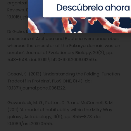
organization on a lifeless planet’, Physics of Life
Reviews. Elsevier B.V., 34–35, pp. 62–82. doi:
10.1016/j.plrev.2020.01.001.
Di Giulio, M. (2007) ‘The universal ancestor and the
ancestors of Archaea and Bacteria were anaerobes
whereas the ancestor of the Eukarya domain was an
aerobe’, Journal of Evolutionary Biology, 20(2), pp.
543–548. doi: 10.1111/j.1420-9101.2006.01259.x.
Gosavi, S. (2013) ‘Understanding the Folding-Function
Tradeoff in Proteins’, PLoS ONE, 8(4). doi:
10.1371/journal.pone.0061222.
Gowanlock, M. G., Patton, D. R. and McConnell, S. M.
(2011) ‘A model of habitability within the Milky Way
galaxy’, Astrobiology, 11(9), pp. 855–873. doi:
10.1089/ast.2010.0555.