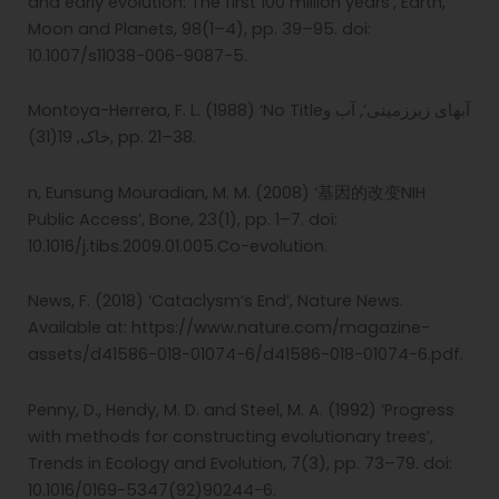
and early evolution: The first 100 million years’, Earth,
Moon and Planets, 98(1–4), pp. 39–95. doi:
10.1007/s11038-006-9087-5.
Montoya-Herrera, F. L. (1988) ‘No Titleآبهای زیرزمینی’, آب و
خاک, 19(31), pp. 21–38.
n, Eunsung Mouradian, M. M. (2008) ‘
基因的改
变
NIH
Public Access’, Bone, 23(1), pp. 1–7. doi:
10.1016/j.tibs.2009.01.005.Co-evolution.
News, F. (2018) ‘Cataclysm’s End’, Nature News.
Available at: https://www.nature.com/magazine-
assets/d41586-018-01074-6/d41586-018-01074-6.pdf.
Penny, D., Hendy, M. D. and Steel, M. A. (1992) ‘Progress
with methods for constructing evolutionary trees’,
Trends in Ecology and Evolution, 7(3), pp. 73–79. doi:
10.1016/0169-5347(92)90244-6.