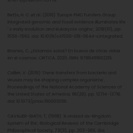
10.1073/pnas.1517557112.
Betts, H. C.
et al
. (2019) ‘Europe PMC Funders Group
Integrated genomic and fossil evidence illuminates life
’ s early evolution and eukaryote origins’, 2018(10), pp.
1556–1562. doi: 10.1038/s41559-018-0644-x.Integrated.
Briones, C. ¿Estamos solos? En busca de otras vidas
en el cosmos. CRITICA. 2020. ISBN:
9788491992219.
Callier, V. (2019) ‘Gene transfers from bacteria and
viruses may be shaping complex organisms’,
Proceedings of the National Academy of Sciences of
the United States of America, 116(28), pp. 13714–13716.
doi: 10.1073/pnas.1909030116.
CAVALIER-SMITH, T. (1998) ‘A revised six-kingdom
system of life’, Biological Reviews of the Cambridge
Philosophical Society, 73(3), pp. 203–266. doi: