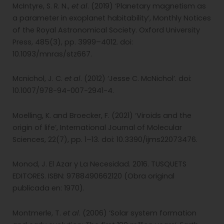
McIntyre, S. R. N.,
et al
. (2019) ‘Planetary magnetism as
a parameter in exoplanet habitability’, Monthly Notices
of the Royal Astronomical Society. Oxford University
Press, 485(3), pp. 3999–4012. doi:
10.1093/mnras/stz667.
Mcnichol, J. C.
et al
. (2012) ‘Jesse C. McNichol’. doi:
10.1007/978-94-007-2941-4.
Moelling, K. and Broecker, F. (2021) ‘Viroids and the
origin of life’, International Journal of Molecular
Sciences, 22(7), pp. 1–13. doi: 10.3390/ijms22073476.
Monod, J. El Azar y La Necesidad. 2016. TUSQUETS
EDITORES. ISBN: 9788490662120 (Obra original
publicada en: 1970).
Montmerle, T.
et al
. (2006) ‘Solar system formation