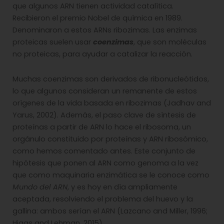
que algunos ARN tienen actividad catalítica.
Recibieron el premio Nobel de química en 1989.
Denominaron a estos ARNs ribozimas. Las enzimas
proteicas suelen usar
coenzimas
, que son moléculas
no proteicas, para ayudar a catalizar la reacción.
Muchas coenzimas son derivados de ribonucleótidos,
lo que algunos consideran un remanente de estos
orígenes de la vida basada en ribozimas (Jadhav and
Yarus, 2002). Además, el paso clave de síntesis de
proteínas a partir de ARN lo hace el ribosoma, un
orgánulo constituido por proteínas y ARN ribosómico,
como hemos comentado antes. Este conjunto de
hipótesis que ponen al ARN como genoma a la vez
que como maquinaria enzimática se le conoce como
Mundo del ARN
, y es hoy en día ampliamente
aceptada, resolviendo el problema del huevo y la
gallina: ambos serían el ARN (Lazcano and Miller, 1996;
Higgs and Lehman, 2015).