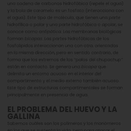
una cadena de carbonos hidrofóbica (repele el agua)
y la bola de caramelo es un fosfato (interacciona con
el agua). Este tipo de molécula, que tienen una parte
hidrofílica o polar y una parte hidrofóbica o apolar, se
conoce como
anfipática.
Las membranas biológicas
forman
bicapas.
Las partes hidrofóbicas de los
fosfolípidos interaccionan una con otra, orientadas
en la misma dirección, pero en sentido contrario, de
forma que los extremos de los “palos del chupachup”
están en contacto. Se genera una
bicapa
que
delimita un entorno acuoso en el interior del
compartimento y el medio externo también acuoso.
Este tipo de estructuras compartimentales se forman
principalmente en presencia de agua.
EL PROBLEMA DEL HUEVO Y LA
GALLINA
Sabemos cuáles son los polímeros y los monómeros
en los que se sustenta la vida, pero para atacar el