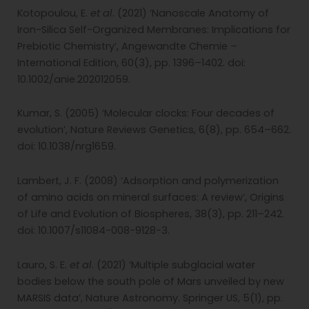
Kotopoulou, E.
et al
. (2021) ‘Nanoscale Anatomy of
Iron-Silica Self-Organized Membranes: Implications for
Prebiotic Chemistry’, Angewandte Chemie –
International Edition, 60(3), pp. 1396–1402. doi:
10.1002/anie.202012059.
Kumar, S. (2005) ‘Molecular clocks: Four decades of
evolution’, Nature Reviews Genetics, 6(8), pp. 654–662.
doi: 10.1038/nrg1659.
Lambert, J. F. (2008) ‘Adsorption and polymerization
of amino acids on mineral surfaces: A review’, Origins
of Life and Evolution of Biospheres, 38(3), pp. 211–242.
doi: 10.1007/s11084-008-9128-3.
Lauro, S. E.
et al
. (2021) ‘Multiple subglacial water
bodies below the south pole of Mars unveiled by new
MARSIS data’, Nature Astronomy. Springer US, 5(1), pp.