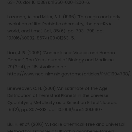
63–70. doi: 10.1038/s41550-020-1200-6.
Lazcano, A. and Miller, S. L. (1996) ‘The origin and early
evolution of life: Prebiotic chemistry, the pre-RNA
world, and time’, Cell, 85(6), pp. 793–798. doi:
10.1016/S0092-8674(00)81263-5.
Liao, J. B. (2006) ‘Cancer Issue: Viruses and Human
Cancer’, The Yale Journal of Biology and Medicine,
79(3–4), p. 115. Available at:
https://www.ncbi.nlm.nih.gov/pmc/articles/PMC1994798/.
Lineweaver, C. H. (2001) ‘An Estimate of the Age
Distribution of Terrestrial Planets in the Universe:
Quantifying Metallicity as a Selection Effect’, Icarus,
151(2), pp. 307–313. doi: 10.1006/icar.2001.6607.
Liu, H.
et al
. (2016) ‘A Facile Chemical-Free and Universal
Method for Transfer of Ultrathin Graphene-Based