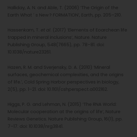
Halliday, A. N. and Able, T. (2006) ‘The Origin of the
Earth What ’ s New ? FORMATION’, Earth, pp. 205–210.
Hassenkam, T.
et al
. (2017) ‘Elements of Eoarchean life
trapped in mineral inclusions’, Nature. Nature
Publishing Group, 548(7665), pp. 78–81. doi:
10.1038/nature23261.
Hazen, R. M. and Sverjensky, D. A. (2010) ‘Mineral
surfaces, geochemical complexities, and the origins
of life.’, Cold Spring Harbor perspectives in biology,
2(5), pp. 1–21. doi: 10.1101/cshperspect.a002162.
Higgs, P. G. and Lehman, N. (2015) ‘The RNA World:
Molecular cooperation at the origins of life’, Nature
Reviews Genetics. Nature Publishing Group, 16(1), pp.
7–17. doi: 10.1038/nrg3841.