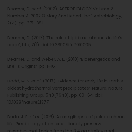
Deamer, D.
et al
. (2002) ‘ASTROBIOLOGY Volume 2,
Number 4, 2002 © Mary Ann Liebert, Inc.’, Astrobiology,
2(4), pp. 371–381.
Deamer, D. (2017) ‘The role of lipid membranes in life’s
origin’, Life, 7(1). doi: 10.3390/life7010005.
Deamer, D. and Weber, A. L. (2010) ‘Bioenergetics and
Life ’ s Origins’, pp. 1–16.
Dodd, M. S.
et al
. (2017) ‘Evidence for early life in Earth’s
oldest hydrothermal vent precipitates’, Nature. Nature
Publishing Group, 543(7643), pp. 60–64. doi:
10.1038/nature21377.
Duda, J. P.
et al
. (2016) ‘A rare glimpse of paleoarchean
life: Geobiology of an exceptionally preserved
microbial mat facies from the 3.4 ga strelley pool