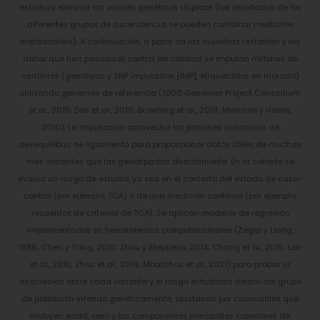
estudio y eliminar los valores genéticos atípicos (los resultados de los
diferentes grupos de ascendencia se pueden combinar mediante
metaanálisis). A continuación, a partir de las muestras restantes y los
datos que han pasado el control de calidad se imputan millones de
variantes (genotipos y SNP imputados [IMP], etiquetados en morado)
utilizando genomas de referencia (1000 Genomes Project Consortium
et al., 2015; Das et al., 2016; Browning et al., 2018; Marchini y Howie,
2010). La imputación aprovecha los patrones conocidos de
desequilibrio de ligamiento para proporcionar datos útiles de muchas
más variantes que las genotipadas directamente. En la cohorte se
evalúa un rasgo de estudio, ya sea en el contexto del estado de caso-
control (por ejemplo, TCA) o de una medición continua (por ejemplo,
recuentos de criterios de TCA). Se aplican modelos de regresión
implementados en herramientas computacionales (Zeger y Liang,
1986; Chen y Yang, 2010; Zhou y Stephens, 2014; Chang et al., 2015; Loh
et al., 2018; Zhou et al., 2018; Mbatchou et al., 2021) para probar la
asociación entre cada variante y el rasgo estudiado dentro del grupo
de población inferido genéticamente, ajustando por covariables que
incluyen edad, sexo y las componentes principales superiores de