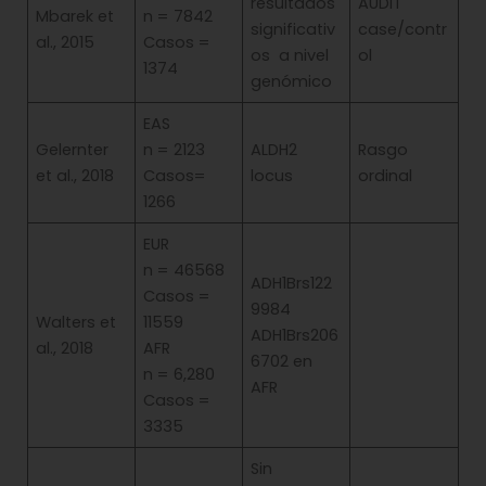
resultados
AUDIT
Mbarek et
n = 7842
significativ
case/contr
al., 2015
Casos =
os a nivel
ol
1374
genómico
EAS
Gelernter
n = 2123
ALDH2
Rasgo
et al., 2018
Casos=
locus
ordinal
1266
EUR
n = 46568
ADH1Brs122
Casos =
9984
Walters et
11559
ADH1Brs206
al., 2018
AFR
6702 en
n = 6,280
AFR
Casos =
3335
Sin