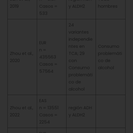
2019
Casos =
y ALDH2
hombres
533
24
variantes
independie
EUR
ntes en
Consumo
n =
Zhou et al.,
TCA; 29
problemáti
435563
2020
con
co de
Casos =
Consumo
alcohol
57564
problemáti
co de
alcohol
EAS
Zhou et al.,
n = 13551
región ADH
2022
Casos =
y ALDH2
2254