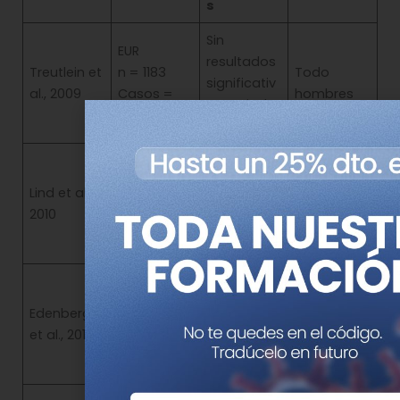
s
Sin
EUR
resultados
Treutlein et
n = 1183
Todo
significativ
al., 2009
Casos =
hombres
os a nivel
487
genómico
Sin
EUR
resultados
Lind et al.,
n = 1139
Primera
significativ
2010
Casos =
imputación
os a nivel
847
genómico
Sin
AFR
resultados
Edenberg
n = 1235
significativ
Score TCA
et al., 2010
Casos =
os a nivel
1235
genómico