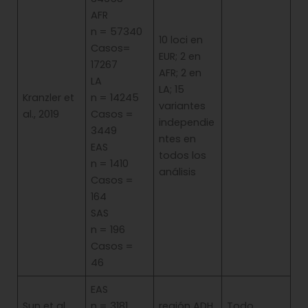
AFR
n = 57340
10 loci en
Casos=
EUR; 2 en
17267
AFR; 2 en
LA
LA; 15
Kranzler et
n = 14245
variantes
al., 2019
Casos =
independie
3449
ntes en
EAS
todos los
n = 1410
análisis
Casos =
164
SAS
n = 196
Casos =
46
EAS
Sun et al.,
n = 3181
región ADH
Todo