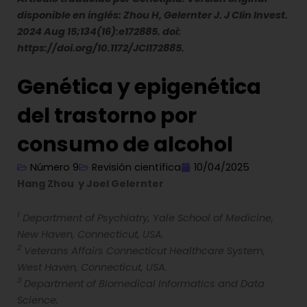
disponible en inglés: Zhou H, Gelernter J. J Clin Invest.
2024 Aug 15;134(16):e172885. doi:
https://doi.org/10.1172/JCI172885.
Genética y epigenética
del trastorno por
consumo de alcohol
Número 9
Revisión científica
10/04/2025
Hang Zhou y Joel Gelernter
1
Department of Psychiatry, Yale School of Medicine,
New Haven, Connecticut, USA.
2
Veterans Affairs Connecticut Healthcare System,
West Haven, Connecticut, USA.
3
Department of Biomedical Informatics and Data
Science,