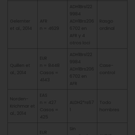
ADH1Brs122
9984
Gelernter
AFR
ADH1Brs206
Rasgo
et al., 2014
n = 4629
6702 en
ordinal
AFR y 4
otros loci
ADH1Brs122
EUR
9984
Quillen et
n = 8448
Case-
ADH1Brs206
al., 2014
Casos =
control
6702 en
4143
AFR
EAS
Norden-
n = 427
ALDH2*rs67
Todo
Krichmar et
Casos =
1
hombres
al., 2014
425
Sin
EUR