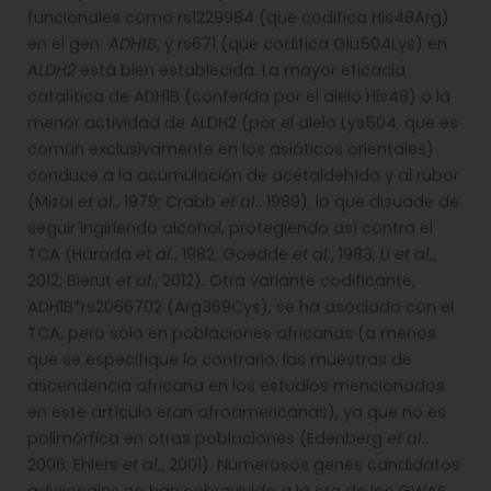
funcionales como rs1229984 (que codifica His48Arg)
en el gen
ADH1B
, y rs671 (que codifica Glu504Lys) en
ALDH2
está bien establecida. La mayor eficacia
catalítica de ADH1B (conferida por el alelo His48) o la
menor actividad de ALDH2 (por el alelo Lys504, que es
común exclusivamente en los asiáticos orientales)
conduce a la acumulación de acetaldehído y al rubor
(Mizoi
et al.
, 1979; Crabb
et al.
, 1989), lo que disuade de
seguir ingiriendo alcohol, protegiendo así contra el
TCA (Harada
et al.
, 1982; Goedde
et al.
, 1983; Li
et al.
,
2012; Bierut
et al.
, 2012). Otra variante codificante,
ADH1B*rs2066702 (Arg369Cys), se ha asociado con el
TCA, pero sólo en poblaciones africanas (a menos
que se especifique lo contrario, las muestras de
ascendencia africana en los estudios mencionados
en este artículo eran afroamericanas), ya que no es
polimórfica en otras poblaciones (Edenberg
et al.
,
2006; Ehlers
et al.
, 2001). Numerosos genes candidatos
adicionales no han sobrevivido a la era de los GWAS