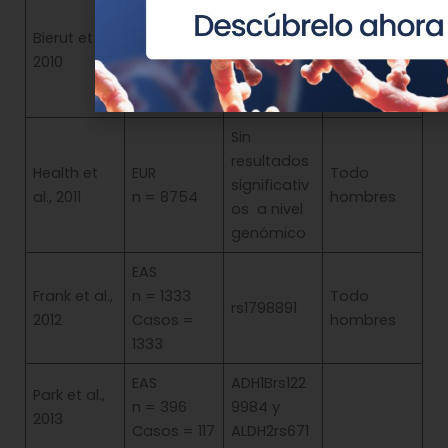
Sin
EUR
resultados
Bierut et al.,
n = 2686
significativ
2010
Nc = 1035
os a nivel
genómico
Sin
resultados
Health et
EUR
Todo
significativ
al., 2011
n = 8754
hombres
os a nivel
genómico
EAS
Frank et al.,
n = 1333
Todo
rs1798891
2012
Casos =
hombres
1333
EAS
ADH1Brs122
Park et al.,
n = 396
9984 y
2013
Casos = 117
ALDH2rs671