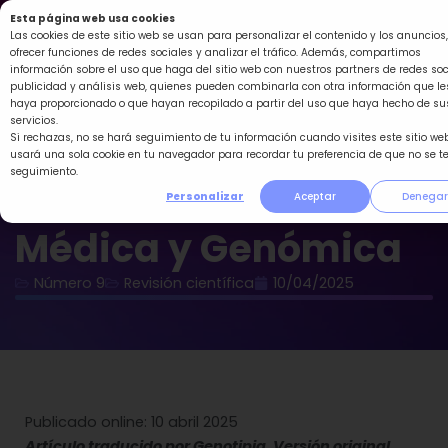
Ir
Esta página web usa cookies
al
Las cookies de este sitio web se usan para personalizar el contenido y los anuncios,
ofrecer funciones de redes sociales y analizar el tráfico. Además, compartimos
contenido
información sobre el uso que haga del sitio web con nuestros partners de redes soc
publicidad y análisis web, quienes pueden combinarla con otra información que le
haya proporcionado o que hayan recopilado a partir del uso que haya hecho de su
servicios.
Si rechazas, no se hará seguimiento de tu información cuando visites este sitio web
usará una sola cookie en tu navegador para recordar tu preferencia de que no se t
seguimiento.
Revista Genética
Personalizar
Aceptar
Denegar
Médica y Genómica
Número 9
Revisión científica
10/04/2025
Publicado online: 10 abril 2025
Artículo traducido por Genotipia. Versión original