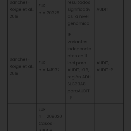
Sanchez-
resultados
EUR
Roige et al.,
significativ
AUDIT
n = 20328
2019
os a nivel
genómico
15
variantes
independie
ntes en 11
Sanchez-
EUR
loci para
AUDIT,
Roige et al.,
n = 141932
AUDIT; KLB,
AUDIT-P
2019
región ADH,
SLC39A8
paraAUDIT
-P
EUR
n = 209020
Casos=
34658