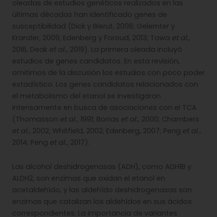
oleadas de estudios genéticos realizados en las
últimas décadas han identificado genes de
susceptibilidad (Dick y Bierut, 2006; Gelernter y
Kranzler, 2009; Edenberg y Foroud, 2013; Tawa
et al.,
2016, Deak
et al.
, 2019). La primera oleada incluyó
estudios de genes candidatos. En esta revisión,
omitimos de la discusión los estudios con poco poder
estadístico. Los genes candidatos relacionados con
el metabolismo del etanol se investigaron
intensamente en busca de asociaciones con el TCA
(Thomasson
et al.
, 1991; Borras
et al.
, 2000; Chambers
et al.
, 2002; Whitfield, 2002; Edenberg, 2007; Peng
et al.
,
2014; Peng
et al.
, 2017).
Las alcohol deshidrogenasas (ADH), como ADH1B y
ALDH2, son enzimas que oxidan el etanol en
acetaldehído, y las aldehído deshidrogenasas son
enzimas que catalizan los aldehídos en sus ácidos
correspondientes. La importancia de variantes