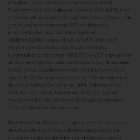
estudios no se identificaron señales de GWAS.
Posteriormente, se realizaron varios GWAS del TCA en
muestras de Asia oriental. El primero fue un estudio de
una muestra coreana con 396 individuos no
emparentados, que identificó tanto el
ADH1B*rs1229984 como el ALDH2*rs671 (Park
et al.
,
2013). Hasta ahora, las conocidas variantes
funcionales codificantes rs1229984 y rs671 específicas
de Asia oriental han sido confirmadas por el enfoque
GWAS. Otros estudios también identificaron que la
región ALDH2 está asociada con el TCA en muestras
de Asia Oriental (Quillen
et al.
, 2014; Gelernter
et al.
,
2018; Sun
et al
., 2019; Zhou
et al.
, 2022), sin que se
hayan identificado variantes de riesgo adicionales
más allá de estas dos regiones.
El metaanálisis (un método que combina resultados
de GWAS de dos o más cohortes separadas) de
muestras recién reclutadas con datos resumidos