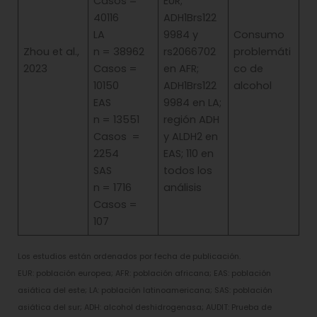
Casos =
EUR;
40116
ADH1Brs122
LA
9984 y
Consumo
Zhou et al.,
n = 38962
rs2066702
problemáti
2023
Casos =
en AFR;
co de
10150
ADH1Brs122
alcohol
EAS
9984 en LA;
n = 13551
región ADH
Casos =
y ALDH2 en
2254
EAS; 110 en
SAS
todos los
n = 1716
análisis
Casos =
107
Los estudios están ordenados por fecha de publicación.
EUR: población europea; AFR: población africana; EAS: población
asiática del este; LA: población latinoamericana; SAS: población
asiática del sur; ADH: alcohol deshidrogenasa; AUDIT: Prueba de