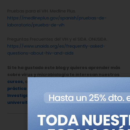
Pruebas para el VIH. Medline Plus.
https://medlineplus.gov/spanish/pruebas-de-
laboratorio/prueba-de-vih
Preguntas Frecuentes del VIH y el SIDA. ONUSIDA.
https://www.unaids.org/es/frequently-asked-
questions-about-hiv-and-aids
Si te ha gustado este blog y quieres aprender más
sobre virus y microbiología te interesan nuestros
cursos,
como el de “
Microbiología molecular en la
práctica clínica
” o “
Virología Aplicada a la
Investigación en Biomedicina
“
y
formación
universitaria
.
Comparte esta noticia en tus redes