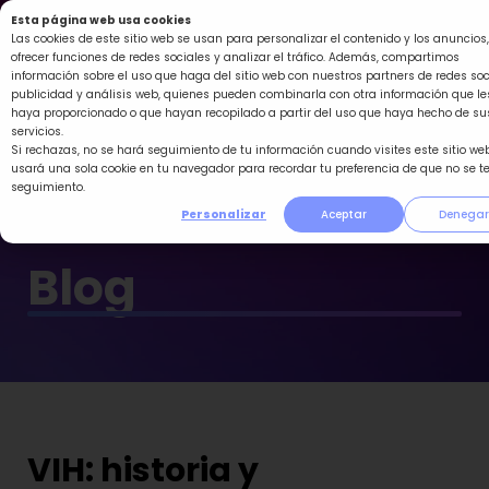
Ir
Esta página web usa cookies
al
Las cookies de este sitio web se usan para personalizar el contenido y los anuncios,
ofrecer funciones de redes sociales y analizar el tráfico. Además, compartimos
contenido
información sobre el uso que haga del sitio web con nuestros partners de redes soc
publicidad y análisis web, quienes pueden combinarla con otra información que le
haya proporcionado o que hayan recopilado a partir del uso que haya hecho de su
servicios.
Si rechazas, no se hará seguimiento de tu información cuando visites este sitio web
usará una sola cookie en tu navegador para recordar tu preferencia de que no se t
seguimiento.
Personalizar
Aceptar
Denegar
Blog
VIH: historia y