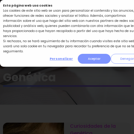
Ir
Esta página web usa cookies
al
Las cookies de este sitio web se usan para personalizar el contenido y los anuncios,
ofrecer funciones de redes sociales y analizar el tráfico. Además, compartimos
contenido
información sobre el uso que haga del sitio web con nuestros partners de redes soc
publicidad y análisis web, quienes pueden combinarla con otra información que le
haya proporcionado o que hayan recopilado a partir del uso que haya hecho de su
servicios.
Si rechazas, no se hará seguimiento de tu información cuando visites este sitio web
usará una sola cookie en tu navegador para recordar tu preferencia de que no se t
seguimiento.
Curiosidades de la
Personalizar
Aceptar
Denegar
Genética
Curiosidades de la
Página
Página
Página
Página
Página
Genética