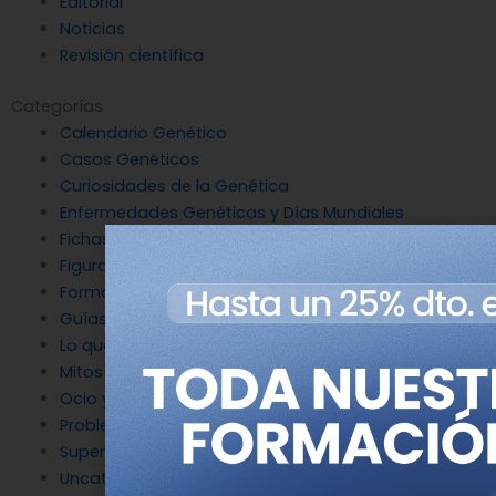
Editorial
Noticias
Revisión científica
Categorías
Calendario Genético
Casos Genéticos
Curiosidades de la Genética
Enfermedades Genéticas y Días Mundiales
Fichas Genéticas
Figuras de la Genética
Formación
Guías
Lo que nos hace humanos
Mitos destruidos por la Genética
Ocio y Genética
Problemas de genética
Superpoderes Genéticos
Uncategorized