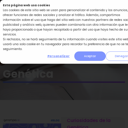
Ir
Esta página web usa cookies
al
Las cookies de este sitio web se usan para personalizar el contenido y los anuncios,
ofrecer funciones de redes sociales y analizar el tráfico. Además, compartimos
contenido
información sobre el uso que haga del sitio web con nuestros partners de redes soc
publicidad y análisis web, quienes pueden combinarla con otra información que le
haya proporcionado o que hayan recopilado a partir del uso que haya hecho de su
servicios.
Si rechazas, no se hará seguimiento de tu información cuando visites este sitio web
usará una sola cookie en tu navegador para recordar tu preferencia de que no se t
seguimiento.
Curiosidades de la
Personalizar
Aceptar
Denegar
Genética
Curiosidades de la
Página
Página
Página
Página
Página
Genética