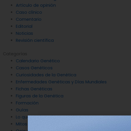
Artículo de opinión
Caso clínico
Comentario
Editorial
Noticias
Revisión científica
Categorías
Calendario Genético
Casos Genéticos
Curiosidades de la Genética
Enfermedades Genéticas y Días Mundiales
Fichas Genéticas
Figuras de la Genética
Formación
Guías
Lo que nos hace humanos
Mitos destruidos por la Genética
Ocio y Genética