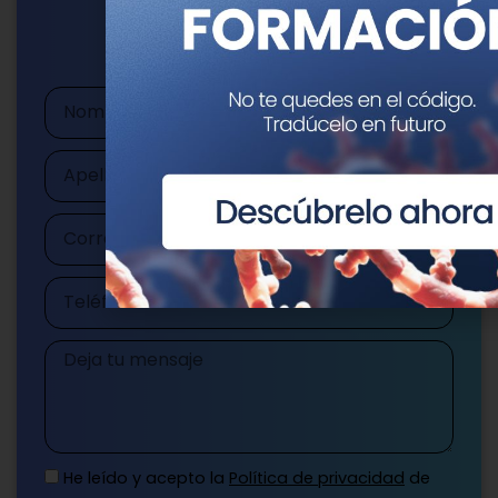
publicaciones@genotipia.com
Nombre
Apellidos
Correo
electrónico
Teléfono
Mensaje
He leído y acepto la
Política de privacidad
de