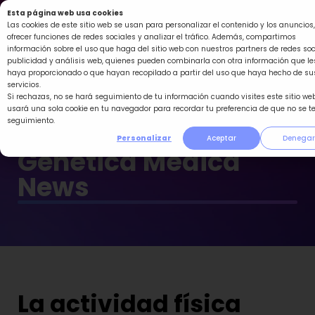
Ir
Esta página web usa cookies
al
Las cookies de este sitio web se usan para personalizar el contenido y los anuncios,
ofrecer funciones de redes sociales y analizar el tráfico. Además, compartimos
contenido
información sobre el uso que haga del sitio web con nuestros partners de redes soc
publicidad y análisis web, quienes pueden combinarla con otra información que le
haya proporcionado o que hayan recopilado a partir del uso que haya hecho de su
servicios.
Si rechazas, no se hará seguimiento de tu información cuando visites este sitio web
usará una sola cookie en tu navegador para recordar tu preferencia de que no se t
seguimiento.
Personalizar
Aceptar
Denegar
Genética Médica
News
La actividad física