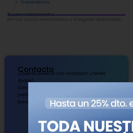
Tratamientos
Cursos relacionados
No hay cursos relacionados o imágenes disponibles.
Contacto
¿Quieres publicar con nosotros? ¿Tienes
dudas?
Contacta con nosotros de la manera que
prefieras y te responderemos a la mayor
brevedad.
Escríbenos