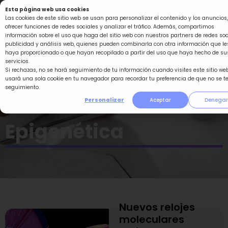
Ir
Esta página web usa cookies
al
Las cookies de este sitio web se usan para personalizar el contenido y los anuncios,
ofrecer funciones de redes sociales y analizar el tráfico. Además, compartimos
contenido
información sobre el uso que haga del sitio web con nuestros partners de redes soc
publicidad y análisis web, quienes pueden combinarla con otra información que le
haya proporcionado o que hayan recopilado a partir del uso que haya hecho de su
servicios.
Si rechazas, no se hará seguimiento de tu información cuando visites este sitio web
usará una sola cookie en tu navegador para recordar tu preferencia de que no se t
seguimiento.
Personalizar
Aceptar
Denegar
Epigenética
Nuevos relojes
Página
Página
Página
Página
Página
moleculares