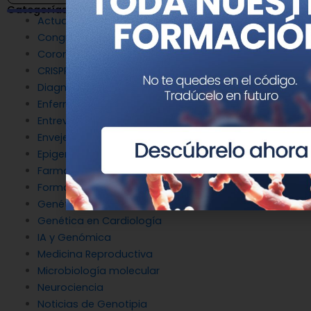
Categorías
Actualidad
Congresos
Coronavirus
CRISPR
Diagnóstico Genético
Enfermedades Raras
Entrevistas
Envejecimiento y longevidad
Epigenética
Farmacogenética
Formación
Genética del cáncer
Genética en Cardiología
IA y Genómica
Medicina Reproductiva
Microbiología molecular
Neurociencia
Noticias de Genotipia