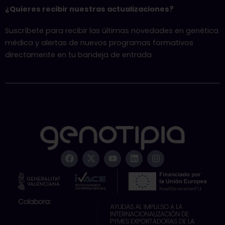
¿Quieres recibir nuestras actualizaciones?
Suscríbete para recibir las últimas novedades en genética
médica y alertas de nuevos programas formativos
directamente en tu bandeja de entrada
F
X
Y
L
I
a
-
o
i
n
c
t
u
n
s
e
w
t
k
t
b
i
u
e
a
o
t
b
d
g
o
t
e
i
r
k
e
n
a
r
m