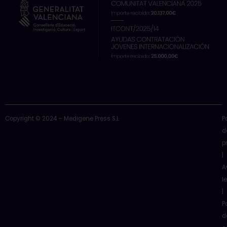
Copyright © 2024 – Medigene Press S.L
P
d
p
|
A
l
|
P
d