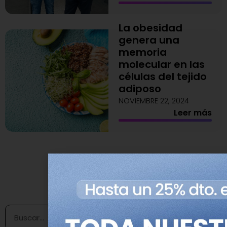
La obesidad
genera una
memoria
molecular en las
células del tejido
adiposo
NOVIEMBRE 22, 2024
Leer más
1
2
3
4
5
Buscar