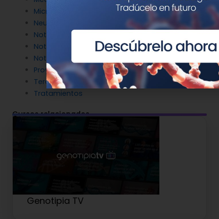
Microbiología molecular
Neurociencia
Noticias de Genotipia
Noticias de investigación
Noticias patrocinadas
Proyectos
Terapia Génica
Tratamientos
Cursos relacionados
Genotipia TV