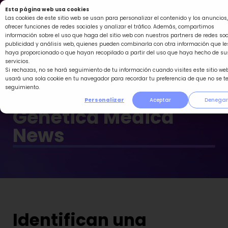
Ir
Esta página web usa cookies
al
Las cookies de este sitio web se usan para personalizar el contenido y los anuncios,
ofrecer funciones de redes sociales y analizar el tráfico. Además, compartimos
contenido
información sobre el uso que haga del sitio web con nuestros partners de redes soc
publicidad y análisis web, quienes pueden combinarla con otra información que le
haya proporcionado o que hayan recopilado a partir del uso que haya hecho de su
servicios.
Si rechazas, no se hará seguimiento de tu información cuando visites este sitio web
usará una sola cookie en tu navegador para recordar tu preferencia de que no se t
seguimiento.
Personalizar
Aceptar
Denegar
Genética Médica
News
Identifican una