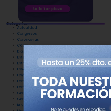
Categorías
Actualidad
Congresos
Coronavirus
CRISPR
Diagnóstico Genético
Enfermedades Raras
Entrevistas
Envejecimiento y longevidad
Epigenética
Farmacogenética
Formación
Genética del cáncer
Genética en Cardiología
IA y Genómica
Medicina Reproductiva