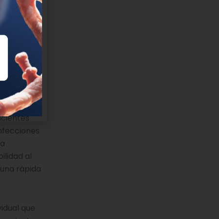
s que
identificar
lidad a
tener las
zar
acientes
Infecciones
la
ilidad al
 una rápida
vidual que