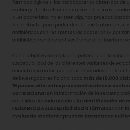
farmacológicos si las micobacterias obtenidas de un
embargo, hasta el momento no se había evaluado si 
ADN bacteriano. Ya existen algunas pruebas basadas
No obstante, para poder decidir qué tratamiento e
antibióticos son resistentes las bacterias (y por t
antibióticos serán efectivos frente a las bacterias
Con el objetivo de evaluar el potencial de la secue
susceptibilidad de las diferentes variantes de
Mycob
encontrarse en los pacientes afectados por la enf
de investigadores ha analizado
más de 10.000 aisl
16 países diferentes procedentes de seis contin
correlacionaron
la información de la secuenciaci
obtenidas de cada aislado y la
identificación de 
resistencia o susceptibilidad a fármaco
s con la
evaluada mediante pruebas basadas en cultiv