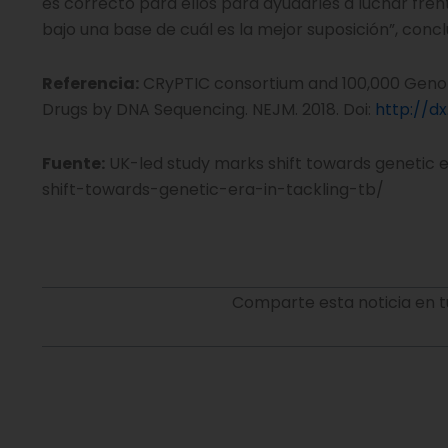
es correcto para ellos para ayudarles a luchar fre
bajo una base de cuál es la mejor suposición”, conc
Referencia:
CRyPTIC consortium and 100,000 Genomes
Drugs by DNA Sequencing. NEJM. 2018. Doi:
http://d
Fuente:
UK-led study marks shift towards genetic e
shift-towards-genetic-era-in-tackling-tb/
Comparte esta noticia en t