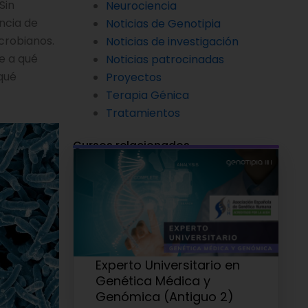
Sin
Neurociencia
ncia de
Noticias de Genotipia
crobianos.
Noticias de investigación
e a qué
Noticias patrocinadas
 qué
Proyectos
Terapia Génica
Tratamientos
Cursos relacionados
Experto Universitario en
Genética Médica y
Genómica (Antiguo 2)