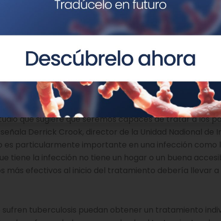
las pruebas para evaluar la susceptibilidad a antibiótico
to que la secuenciación del genoma tiene la capacidad de 
 mayor al de otros métodos basados en PCR.
nuevos estudios para ampliar la predicción de susceptibi
Bajos y Nueva York ya han manifestado su intención de de
acos de primera línea basadas en cultivos a favor de utili
tudio que sugiere que seremos capaces de tratar a los p
señala Derrick Crook, director de la Unidad Nadional de 
sto es particularmente importante en una infección como 
 tiene la infección no tiene un hogar o un buena accesib
s más efectivos al inicio del tratamiento debería llevar a
e sufren tuberculosis puedan obtener un tratamiento indi