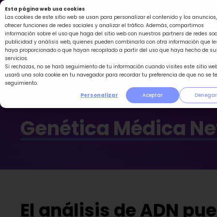
Ir
Esta página web usa cookies
al
Las cookies de este sitio web se usan para personalizar el contenido y los anuncios,
ofrecer funciones de redes sociales y analizar el tráfico. Además, compartimos
contenido
información sobre el uso que haga del sitio web con nuestros partners de redes soc
publicidad y análisis web, quienes pueden combinarla con otra información que le
haya proporcionado o que hayan recopilado a partir del uso que haya hecho de su
servicios.
Si rechazas, no se hará seguimiento de tu información cuando visites este sitio web
usará una sola cookie en tu navegador para recordar tu preferencia de que no se t
seguimiento.
Personalizar
Aceptar
Denegar
Genética Médica N
El análisis de ADN pue