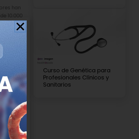
dores han
de 10.000
cterias de
16 países
edentes de
s. Imagen:
e of Allergy
 Diseases.
Curso de Genética para
Profesionales Clínicos y
Sanitarios
eto puede
ado de
En primer
 permitiría