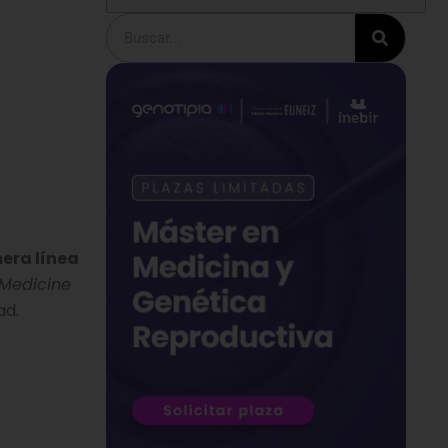
Buscar
mera línea
 Medicine
ad.