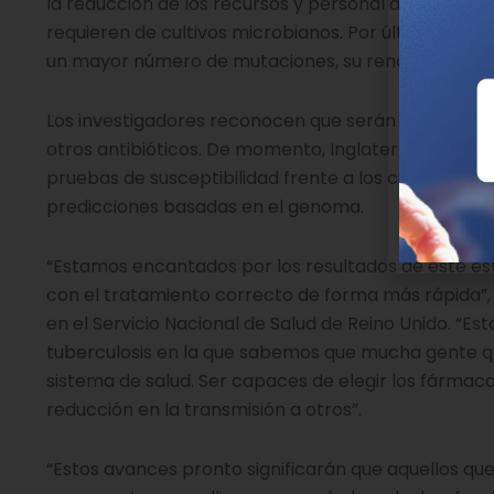
la reducción de los recursos y personal asociados a 
requieren de cultivos microbianos. Por último, pues
un mayor número de mutaciones, su rendimiento es
Los investigadores reconocen que serán necesarios 
otros antibióticos. De momento, Inglaterra, Países 
pruebas de susceptibilidad frente a los cuatro fárm
predicciones basadas en el genoma.
“Estamos encantados por los resultados de este es
con el tratamiento correcto de forma más rápida”, 
en el Servicio Nacional de Salud de Reino Unido. “E
tuberculosis en la que sabemos que mucha gente que
sistema de salud. Ser capaces de elegir los fármaco
reducción en la transmisión a otros”.
“Estos avances pronto significarán que aquellos qu