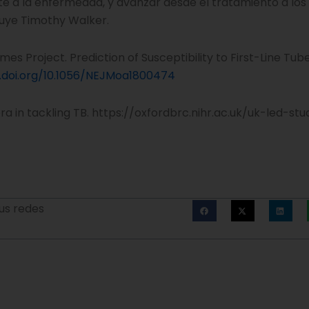
nte a la enfermedad, y avanzar desde el tratamiento a los
luye Timothy Walker.
 Project. Prediction of Susceptibility to First-Line Tube
x.doi.org/10.1056/NEJMoa1800474
ra in tackling TB. https://oxfordbrc.nihr.ac.uk/uk-led-s
us redes