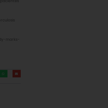
 pacientes
rculosis
tudy-marks-