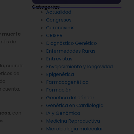
Categorías
Actualidad
Congresos
Coronavirus
e muerte
CRISPR
 más de
Diagnóstico Genético
Enfermedades Raras
Entrevistas
da, cuando
Envejecimiento y longevidad
óticos de
Epigenética
ada
Farmacogenética
n cuenta,
Formación
Genética del cáncer
Genética en Cardiología
acos
, con
IA y Genómica
os
Medicina Reproductiva
Microbiología molecular