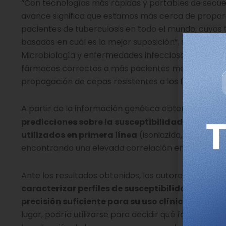
“Con tecnologías más rápidas y portables de secuen
avance significa que estamos más cerca de proporc
pacientes de tuberculosis en todo el mundo, cuyos
basados en cuál es la mejor suposición”, señala Ti
Microbiología y enfermedades infecciosas en la Uni
fármacos correctos a más pacientes mejorará la ta
propagación de cepas resistentes a los fármacos”.
A partir de la información genética obtenida, los i
predicciones sobre la susceptibilidad de
M. tub
utilizados en primera línea
(isoniazida, rifampici
encontrando una elevada correlación entre ambas
Ante los resultados obtenidos, los autores del trab
caracterizar perfiles de susceptibilidad a los 
precisión suficiente para su uso clínico”
. Esta n
lugar, podría utilizarse para decidir qué fármacos 