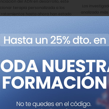
ciación del ADN en desarrollo, este
Los investiga
ionar terapia personalizada a los
analizado más 
 tratamientos hasta ahora han estado
aislados de ba
mothy Walker, profesor de
pacientes de 
versidad de Oxford. “Proporcionar los
diferentes proc
sa de cura y ayudara a parar la
seis continente
National Institut
and Infectious
nvestigadores elaboraron
erculosis
a los cuatro fármacos
na, etambutol y priazinamida),
.
ajo concluyen que
“la secuenciación de genoma compl
fármacos antituberculosis de primera línea con un gr
ueva aproximación presenta varias ventajas principales. 
son los más adecuados para un paciente. En segundo lugar,