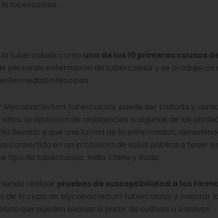
la tuberculosis.
a la tuberculosis como
una de las 10 primeras causas d
es de personas enfermaron de tuberculosis y se produjeron
 enfermedad infecciosa.
r
Mycobacterium tuberculosis,
puede ser tratada y cura
años, la aparición de resistencias a algunos de los antibi
ión ha llevado a que una forma de la enfermedad, denomin
aya convertido en un problema de salud pública a tener e
tipo de tuberculosis: India, China y Rusia.
mienda realizar
pruebas de susceptibilidad a los fárm
as de la cepa de
Mycobacterium tuberculosis
y mejorar l
uebas que pueden evaluar a partir de cultivos o ensayos