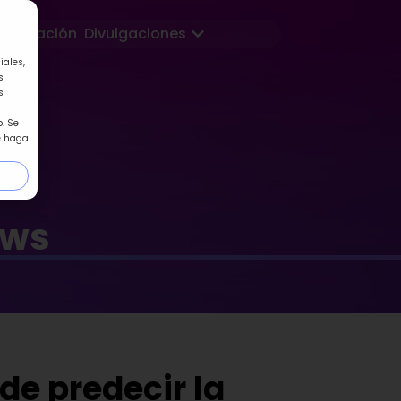
Abrir Divulgaciones
Formación
Divulgaciones
iales,
s
s
. Se
e haga
ews
de predecir la