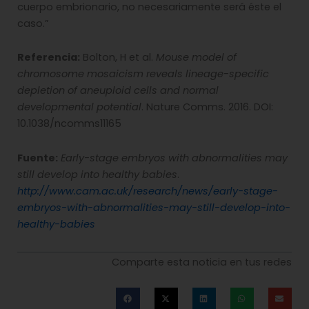
cuerpo embrionario, no necesariamente será éste el
caso.”
Referencia:
Bolton, H et al.
Mouse model of
chromosome mosaicism reveals lineage-specific
depletion of aneuploid cells and normal
developmental potential
. Nature Comms. 2016. DOI:
10.1038/ncomms11165
Fuente:
Early-stage embryos with abnormalities may
still develop into healthy babies
.
http://www.cam.ac.uk/research/news/early-stage-
embryos-with-abnormalities-may-still-develop-into-
healthy-babies
Comparte esta noticia en tus redes