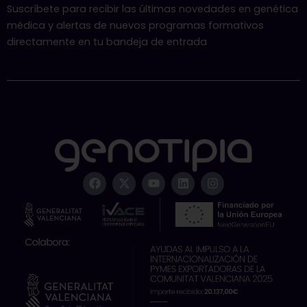
Suscríbete para recibir las últimas novedades en genética
médica y alertas de nuevos programas formativos
directamente en tu bandeja de entrada
F
X
Y
L
I
a
-
o
i
n
c
t
u
n
s
e
w
t
k
t
b
i
u
e
a
o
t
b
d
g
o
t
e
i
r
k
e
n
a
r
m