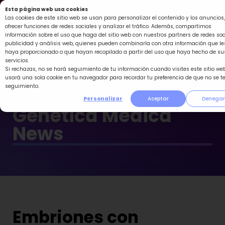
Ir
Esta página web usa cookies
al
Las cookies de este sitio web se usan para personalizar el contenido y los anuncios,
ofrecer funciones de redes sociales y analizar el tráfico. Además, compartimos
contenido
información sobre el uso que haga del sitio web con nuestros partners de redes soc
publicidad y análisis web, quienes pueden combinarla con otra información que le
haya proporcionado o que hayan recopilado a partir del uso que haya hecho de su
servicios.
Si rechazas, no se hará seguimiento de tu información cuando visites este sitio web
usará una sola cookie en tu navegador para recordar tu preferencia de que no se t
seguimiento.
Personalizar
Aceptar
Denegar
Genética Médica
News
Embriones con