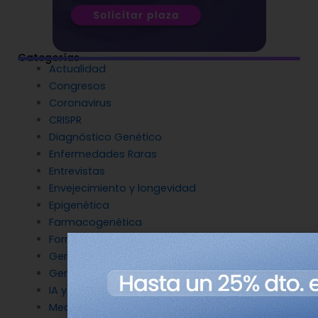
Categorías
Actualidad
Congresos
Coronavirus
CRISPR
Diagnóstico Genético
Enfermedades Raras
Entrevistas
Envejecimiento y longevidad
Epigenética
Farmacogenética
Formación
Genética del cáncer
Genética en Cardiología
IA y Genómica
Medicina Reproductiva