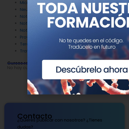
Microbiología molecular
Neurociencia
Noticias de Genotipia
Noticias de investigación
Noticias patrocinadas
Proyectos
Terapia Génica
Tratamientos
Cursos relacionados
No hay cursos relacionados o imágenes disponibles.
Contacto
¿Quieres publicar con nosotros? ¿Tienes
dudas?