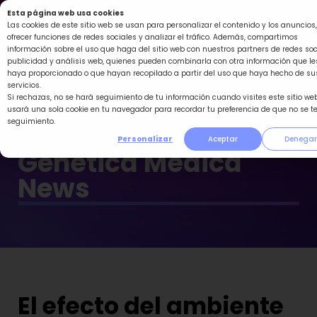
Ir
Esta página web usa cookies
al
Las cookies de este sitio web se usan para personalizar el contenido y los anuncios,
ofrecer funciones de redes sociales y analizar el tráfico. Además, compartimos
contenido
información sobre el uso que haga del sitio web con nuestros partners de redes soc
publicidad y análisis web, quienes pueden combinarla con otra información que le
haya proporcionado o que hayan recopilado a partir del uso que haya hecho de su
servicios.
Si rechazas, no se hará seguimiento de tu información cuando visites este sitio web
usará una sola cookie en tu navegador para recordar tu preferencia de que no se t
seguimiento.
Personalizar
Aceptar
Denegar
Genética Médica
News
El efecto del ambiente