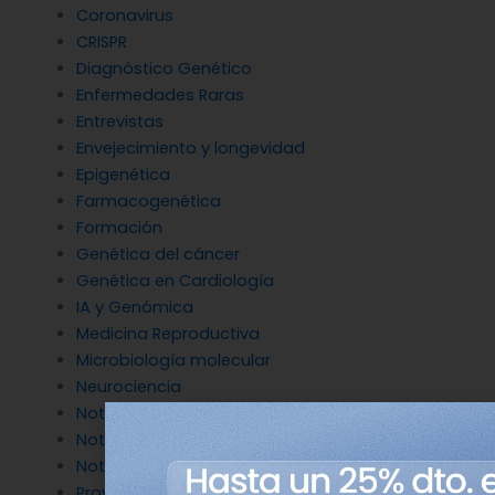
Coronavirus
CRISPR
Diagnóstico Genético
Enfermedades Raras
Entrevistas
Envejecimiento y longevidad
Epigenética
Farmacogenética
Formación
Genética del cáncer
Genética en Cardiología
IA y Genómica
Medicina Reproductiva
Microbiología molecular
Neurociencia
Noticias de Genotipia
Noticias de investigación
Noticias patrocinadas
Proyectos