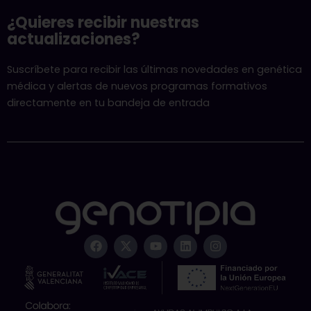
¿Quieres recibir nuestras
actualizaciones?
Suscríbete para recibir las últimas novedades en genética
médica y alertas de nuevos programas formativos
directamente en tu bandeja de entrada
F
X
Y
L
I
a
-
o
i
n
c
t
u
n
s
e
w
t
k
t
b
i
u
e
a
o
t
b
d
g
o
t
e
i
r