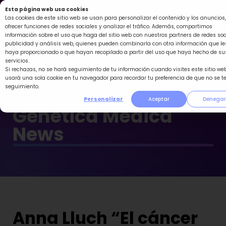
Ir
Esta página web usa cookies
al
Las cookies de este sitio web se usan para personalizar el contenido y los anuncios,
ofrecer funciones de redes sociales y analizar el tráfico. Además, compartimos
contenido
información sobre el uso que haga del sitio web con nuestros partners de redes soc
publicidad y análisis web, quienes pueden combinarla con otra información que le
haya proporcionado o que hayan recopilado a partir del uso que haya hecho de su
servicios.
Si rechazas, no se hará seguimiento de tu información cuando visites este sitio web
usará una sola cookie en tu navegador para recordar tu preferencia de que no se t
seguimiento.
Personalizar
Aceptar
Denegar
Genética Médica
News
Anna Lluch “El cáncer