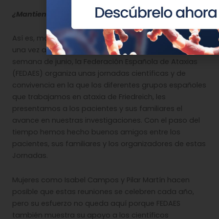
¿Mantienen contacto con los pacientes?
Así es, mantenemos un contacto directo al menos
una vez al año. De hecho, cada el penúltimo fin de
semana de junio, la Federación Española de Ataxias
(FEDAES) organiza unas jornadas científicas y de
convivencia en la que los diferentes grupos españoles
que trabajamos en ataxia de Friedreich, les
presentamos a los pacientes y sus familiares el
avance en nuestras investigaciones. Con el paso del
tiempo hemos hecho buenos amigos entre los
pacientes, sus familiares y los organizadores de estas
Jornadas.
Mujeres como Isabel Campos y Pilar Martín hacen
posible que estas reuniones se celebren cada año,
pero su esfuerzo no queda aquí porque FEDAES
también muestra su apoyo a los científicos