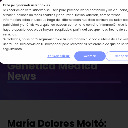
Ir
Esta página web usa cookies
al
Las cookies de este sitio web se usan para personalizar el contenido y los anuncios,
ofrecer funciones de redes sociales y analizar el tráfico. Además, compartimos
contenido
información sobre el uso que haga del sitio web con nuestros partners de redes soc
publicidad y análisis web, quienes pueden combinarla con otra información que le
haya proporcionado o que hayan recopilado a partir del uso que haya hecho de su
servicios.
Si rechazas, no se hará seguimiento de tu información cuando visites este sitio web
usará una sola cookie en tu navegador para recordar tu preferencia de que no se t
seguimiento.
Personalizar
Aceptar
Denegar
Genética Médica
News
María Dolores Moltó: