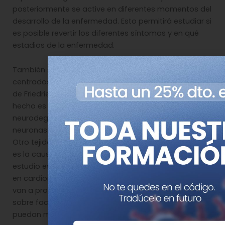
posteriormente se active en diferentes momentos del
desarrollo de la enfermedad. Esto permitirá estudiar si
es posible revertir los diferentes síntomas y en qué
estadios de la enfermedad.
También se están llevando a cabo varios estudios
centrados en los tejidos más afectados en la ataxia
de Friedriech. Uno de ellos es el ganglio dorsal, de
hecho es el primero en el que se detecta la
neurodegeneración, con especial atención en las
neuronas propioceptivas que son las más dañadas.
Otro tejido afectado es el cardiaco, cuya alteración
es la causa más frecuente de mortalidad, y cuyo
estudio está avanzando con la utilización de modelos
en cardiomiocitos. Los modelos de
Drosophila
nos
van a proporcionar una información muy valiosa
sobre factores genéticos y farmacológicos que
puedan modificar la evolución de la enfermedad.