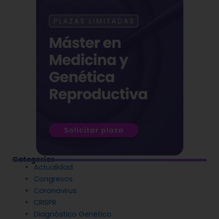
Categorías
Actualidad
Congresos
Coronavirus
CRISPR
Diagnóstico Genético