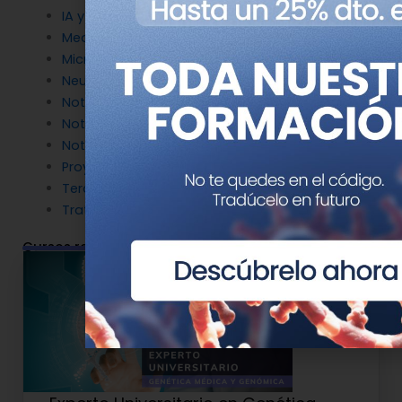
IA y Genómica
Medicina Reproductiva
Microbiología molecular
Neurociencia
Noticias de Genotipia
Noticias de investigación
Noticias patrocinadas
Proyectos
Terapia Génica
Tratamientos
Cursos relacionados