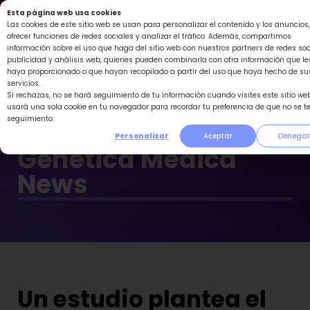
Ir
Esta página web usa cookies
al
Las cookies de este sitio web se usan para personalizar el contenido y los anuncios,
ofrecer funciones de redes sociales y analizar el tráfico. Además, compartimos
contenido
información sobre el uso que haga del sitio web con nuestros partners de redes soc
publicidad y análisis web, quienes pueden combinarla con otra información que le
haya proporcionado o que hayan recopilado a partir del uso que haya hecho de su
servicios.
Si rechazas, no se hará seguimiento de tu información cuando visites este sitio web
usará una sola cookie en tu navegador para recordar tu preferencia de que no se t
seguimiento.
Personalizar
Aceptar
Denegar
Genética Médica
News
Un estudio plantea el