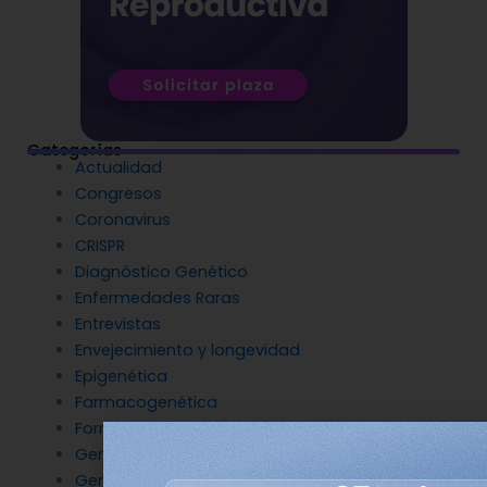
Categorías
Actualidad
Congresos
Coronavirus
CRISPR
Diagnóstico Genético
Enfermedades Raras
Entrevistas
Envejecimiento y longevidad
Epigenética
Farmacogenética
Formación
Genética del cáncer
Genética en Cardiología