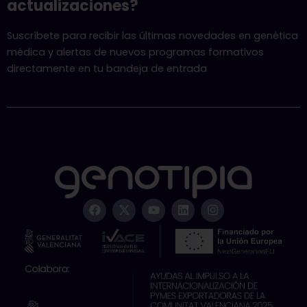
actualizaciones?
Suscríbete para recibir las últimas novedades en genética
médica y alertas de nuevos programas formativos
directamente en tu bandeja de entrada
F
X
Y
L
I
a
-
o
i
n
c
t
u
n
s
e
w
t
k
t
b
i
u
e
a
o
t
b
d
g
o
t
e
i
r
k
e
n
a
r
m