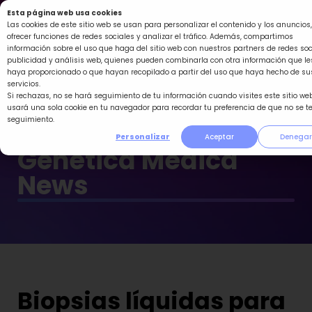
Ir
Esta página web usa cookies
al
Las cookies de este sitio web se usan para personalizar el contenido y los anuncios,
ofrecer funciones de redes sociales y analizar el tráfico. Además, compartimos
contenido
información sobre el uso que haga del sitio web con nuestros partners de redes soc
publicidad y análisis web, quienes pueden combinarla con otra información que le
haya proporcionado o que hayan recopilado a partir del uso que haya hecho de su
servicios.
Si rechazas, no se hará seguimiento de tu información cuando visites este sitio web
usará una sola cookie en tu navegador para recordar tu preferencia de que no se t
seguimiento.
Personalizar
Aceptar
Denegar
Genética Médica
News
Biopsias líquidas para