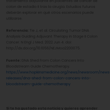
tratamiento adyuvante en pacientes de cáncer de
colon de estadio II tras la cirugía. Estudios futuros
deberán explorar en qué otros escenarios puede
utilizarse.
Referencia:
Tie J, et al. Circulating Tumor DNA
Analysis Guiding Adjuvant Therapy in Stage II Colon
Cancer. N Engl J Med. 2022 Jun 4. doi:
http://dx.doi.org/10.1056/NEJMoa2200075.
Fuente:
DNA Shed From Colon Cancers Into
Bloodstream Guide Chemotherapy.
https://www.hopkinsmedicine.org/news/newsroom/news
releases/dna-shed-from-colon-cancers-into-
bloodstream-guide-chemotherapy
Si te ha gustado esta noticia y quieres aprender