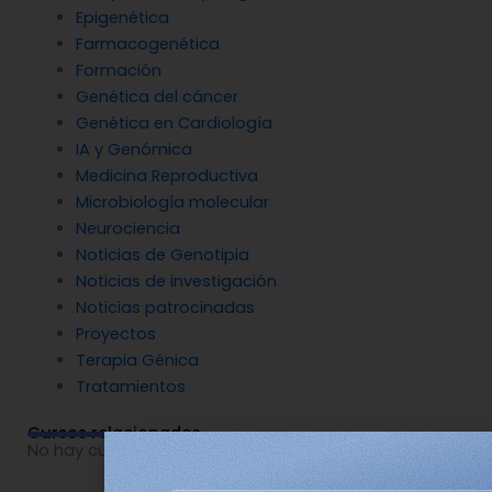
Epigenética
Farmacogenética
Formación
Genética del cáncer
Genética en Cardiología
IA y Genómica
Medicina Reproductiva
Microbiología molecular
Neurociencia
Noticias de Genotipia
Noticias de investigación
Noticias patrocinadas
Proyectos
Terapia Génica
Tratamientos
Cursos relacionados
No hay cursos relacionados o imágenes disponibles.