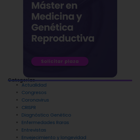
Categorías
Actualidad
Congresos
Coronavirus
CRISPR
Diagnóstico Genético
Enfermedades Raras
Entrevistas
Envejecimiento y longevidad