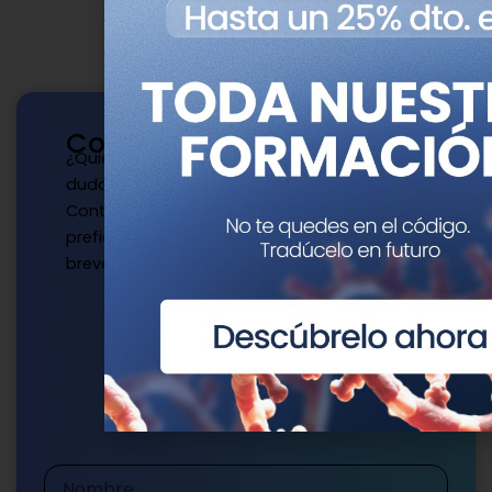
Contacto
¿Quieres publicar con nosotros? ¿Tienes
dudas?
Contacta con nosotros de la manera que
prefieras y te responderemos a la mayor
brevedad.
Escríbenos
publicaciones@genotipia.com
Nombre