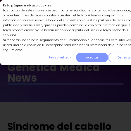
Ir
Esta página web usa cookies
al
Las cookies de este sitio web se usan para personalizar el contenido y los anuncios,
ofrecer funciones de redes sociales y analizar el tráfico. Además, compartimos
contenido
información sobre el uso que haga del sitio web con nuestros partners de redes soc
publicidad y análisis web, quienes pueden combinarla con otra información que le
haya proporcionado o que hayan recopilado a partir del uso que haya hecho de su
servicios.
Si rechazas, no se hará seguimiento de tu información cuando visites este sitio web
usará una sola cookie en tu navegador para recordar tu preferencia de que no se t
seguimiento.
Personalizar
Aceptar
Denegar
Genética Médica
News
Síndrome del cabello