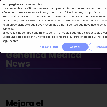
Ir
Esta página web usa cookies
al
Las cookies de este sitio web se usan para personalizar el contenido y los anuncios,
ofrecer funciones de redes sociales y analizar el tráfico. Además, compartimos
contenido
información sobre el uso que haga del sitio web con nuestros partners de redes soc
publicidad y análisis web, quienes pueden combinarla con otra información que le
haya proporcionado o que hayan recopilado a partir del uso que haya hecho de su
servicios.
Si rechazas, no se hará seguimiento de tu información cuando visites este sitio web
usará una sola cookie en tu navegador para recordar tu preferencia de que no se t
seguimiento.
Personalizar
Aceptar
Denegar
Genética Médica
News
Mejora el