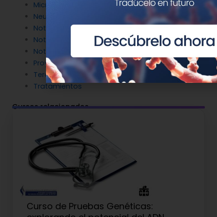
Microbiología molecular
Neurociencia
Noticias de Genotipia
Noticias de investigación
Noticias patrocinadas
Proyectos
Terapia Génica
Tratamientos
Cursos relacionados
Curso de Pruebas Genéticas: