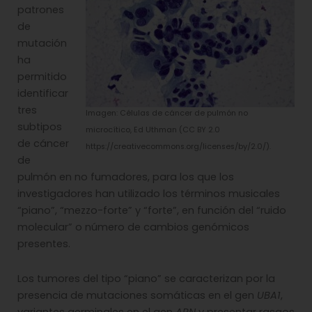
patrones
de
mutación
ha
permitido
identificar
tres
Imagen: Células de cáncer de pulmón no
subtipos
microcítico, Ed Uthman (CC BY 2.0
de cáncer
https://creativecommons.org/licenses/by/2.0/).
de
pulmón en no fumadores, para los que los
investigadores han utilizado los términos musicales
“piano”, “mezzo-forte” y “forte”, en función del “ruido
molecular” o número de cambios genómicos
presentes.
Los tumores del tipo “piano” se caracterizan por la
presencia de mutaciones somáticas en el gen
UBA1
,
variantes germinales en el gen
ARN
y presentar rasgos