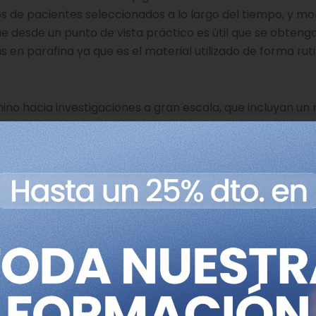
 de pacientes seleccionados a lo largo del tiempo, y mon
e desde un punto de vista práctico es útil que se obteng
en parafina ya que es el material utilizado de forma rut
mino hacia investigaciones a gran escala, que incluyan un
manifestado el entusiasmo del equipo al obtener una pr
s epigenéticas, e indica que están deseando tener los r
in triple-negative breast cancer reveals distinct meth
eb 2;6:5899. doi: 10.1038/ncomms6899.
s/epigenetic-signatures-that-differentiate-triple-neg