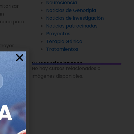
Neurociencia
itorizar
Noticias de Genotipia
an
Noticias de investigación
inaria para
Noticias patrocinadas
Proyectos
Terapia Génica
 mayor
Tratamientos
ometedora
esultados
Cursos relacionados
No hay cursos relacionados o
imágenes disponibles.
ylation
ative-