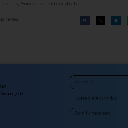
Nombre
as?
ieras y te
Correo
electrónico
Mensaje
He leído y acepto la
Pol