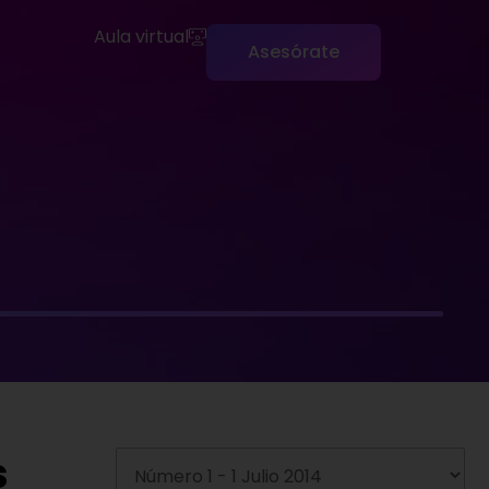
Aula virtual
Asesórate
s