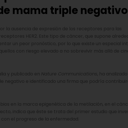
 de mama triple negativo
or la ausencia de expresión de los receptores para las
eceptores HER2. Este tipo de cáncer, que supone alrede
tar un peor pronóstico, por lo que existe un especial in
aquellos con riesgo elevado a no sobrevivir más allá de ci
alia y publicado en
Nature Communications
, ha analizado
 negativo e identificado una firma que podría contribuir
bios en la marca epigenética de la metilación, en el cán
cto, indica que éste se trata del primer estudio que inves
n con el progreso de la enfermedad.