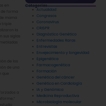
as en
Categorías
Actualidad
s de forma
Congresos
r de mama
Coronavirus
 triple
CRISPR
lizaron la
Diagnóstico Genético
 sus siglas
Enfermedades Raras
rmetiladas
Entrevistas
Envejecimiento y longevidad
Epigenética
ión de los
Farmacogenética
ción de una
Formación
n que
Genética del cáncer
Genética en Cardiología
IA y Genómica
forzados a
Medicina Reproductiva
iforme,”
Microbiología molecular
estudio