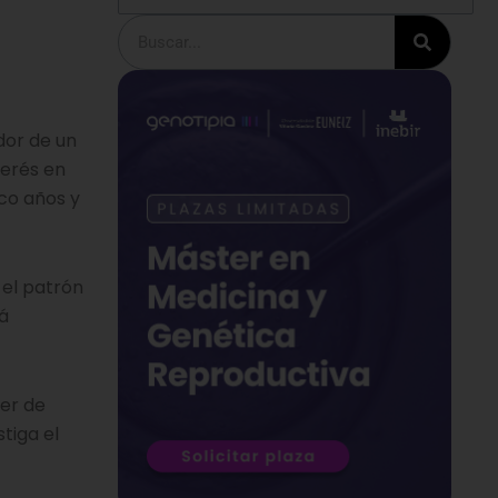
Buscar
dor de un
terés en
nco años y
 el patrón
á
cer de
tiga el