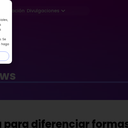
Abrir Divulgaciones
Formación
Divulgaciones
iales,
s
s
. Se
e haga
ews
 para diferenciar forma