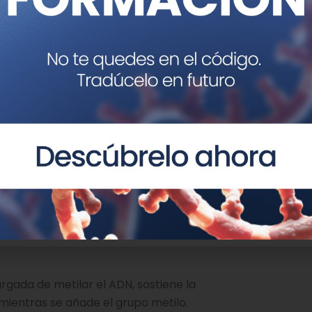
gada de metilar el ADN, sostiene la
ientras se añade el grupo metilo.
tterson, Garvan Institute, Australia.
us redes