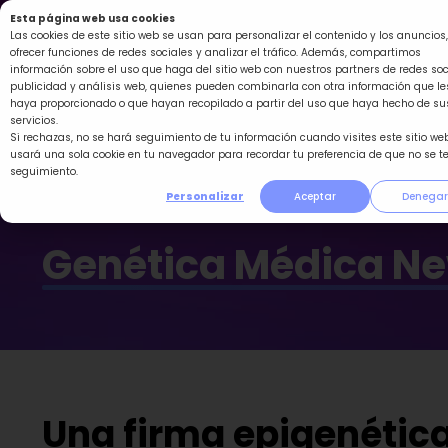
Ir
Esta página web usa cookies
al
Las cookies de este sitio web se usan para personalizar el contenido y los anuncios,
ofrecer funciones de redes sociales y analizar el tráfico. Además, compartimos
contenido
información sobre el uso que haga del sitio web con nuestros partners de redes soc
publicidad y análisis web, quienes pueden combinarla con otra información que le
haya proporcionado o que hayan recopilado a partir del uso que haya hecho de su
servicios.
Si rechazas, no se hará seguimiento de tu información cuando visites este sitio web
usará una sola cookie en tu navegador para recordar tu preferencia de que no se t
seguimiento.
Personalizar
Aceptar
Denegar
Genética Médica N
Una firma epigenética