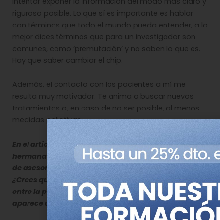
intentar exponer la información del modo más claro y
riguroso posible. Lo que sí es importante es hablar
con términos que todo el mundo pueda entender, a lo
mejor dices términos que para un investigador son
comunes, como ‘premutación’ y no saben lo que es.
Hay que saber cambiar el chip.
Además, el contacto con los pacientes a mí me
resulta muy motivador. Te anima a buscar nuevos
tratamientos o, en caso de no ser posible, al menos
medidas paliativas.
En el artículo comentáis que a la madre y a la
hermana del paciente les habéis ofrecido un servicio
de asesoramiento genético para futuros embarazos.
¿Crees que este tipo de servicio se está afianzando
entre la población o es muy desconocido hasta que
aparece una enfermedad en la familia?