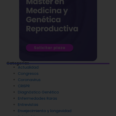
Categorías
Actualidad
Congresos
Coronavirus
CRISPR
Diagnóstico Genético
Enfermedades Raras
Entrevistas
Envejecimiento y longevidad