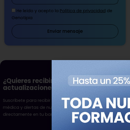
He leído y acepto la
Política de privacidad
de
Genotipia
Enviar mensaje
¿Quieres recibir nuestras
actualizaciones?
Suscríbete para recibir las últimas novedades en genética
médica y alertas de nuevos programas formativos
directamente en tu bandeja de entrada