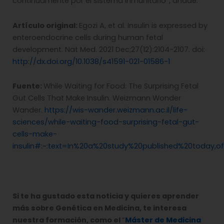
continuamente por el sistema inmunitario”, añade.
Artículo original:
Egozi A, et al. Insulin is expressed by
enteroendocrine cells during human fetal
development. Nat Med. 2021 Dec;27(12):2104-2107. doi:
http://dx.doi.org/10.1038/s41591-021-01586-1
Fuente:
While Waiting for Food: The Surprising Fetal
Gut Cells That Make Insulin. Weizmann Wonder
Wander.
https://wis-wander.weizmann.ac.il/life-
sciences/while-waiting-food-surprising-fetal-gut-
cells-make-
insulin#:~:text=In%20a%20study%20published%20today,
Si te ha gustado esta noticia y quieres aprender
más sobre Genética en Medicina, te interesa
nuestra formación, como el
“
Máster de Medicina