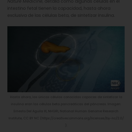
Nature Medicine
, detalla cómo algunas células en el
intestino fetal tienen la capacidad, hasta ahora
exclusiva de las células beta, de sintetizar insulina.
Hasta ahora, las únicas células conocidas capaces de sintetizar la
insulina eran las células beta pancreáticas del páncreas. Imagen:
Ernesto Del Aguila III, NHGRI, National Human Genome Research
Institute, CC BY NC (https://creativecommons.org/licenses/by-nc/2.0/
).