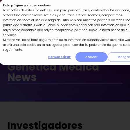
Ir
Esta página web usa cookies
al
Las cookies de este sitio web se usan para personalizar el contenido y los anuncios,
ofrecer funciones de redes sociales y analizar el tráfico. Además, compartimos
contenido
información sobre el uso que haga del sitio web con nuestros partners de redes soc
publicidad y análisis web, quienes pueden combinarla con otra información que le
haya proporcionado o que hayan recopilado a partir del uso que haya hecho de su
servicios.
Si rechazas, no se hará seguimiento de tu información cuando visites este sitio web
usará una sola cookie en tu navegador para recordar tu preferencia de que no se t
seguimiento.
Personalizar
Aceptar
Denegar
Genética Médica
News
Investigadores