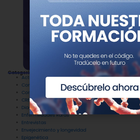
Categorías
Actualidad
Congresos
Coronavirus
CRISPR
Diagnóstico Genético
Enfermedades Raras
Entrevistas
Envejecimiento y longevidad
Epigenética