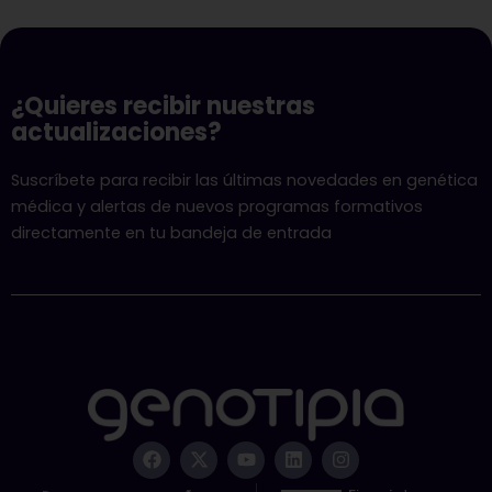
¿Quieres recibir nuestras
actualizaciones?
Suscríbete para recibir las últimas novedades en genética
médica y alertas de nuevos programas formativos
directamente en tu bandeja de entrada
F
X
Y
L
I
a
-
o
i
n
c
t
u
n
s