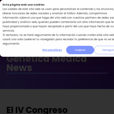
Ir
Esta página web usa cookies
al
Las cookies de este sitio web se usan para personalizar el contenido y los anuncios,
ofrecer funciones de redes sociales y analizar el tráfico. Además, compartimos
contenido
información sobre el uso que haga del sitio web con nuestros partners de redes soc
publicidad y análisis web, quienes pueden combinarla con otra información que le
haya proporcionado o que hayan recopilado a partir del uso que haya hecho de su
servicios.
Si rechazas, no se hará seguimiento de tu información cuando visites este sitio web
usará una sola cookie en tu navegador para recordar tu preferencia de que no se t
seguimiento.
Personalizar
Aceptar
Denegar
Genética Médica
News
El IV Congreso