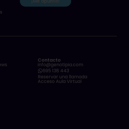
¡Me apunto!
s
Contacto
ews
info@genotipia.com
695 138 443
Reservar una llamada
Acceso Aula Virtual