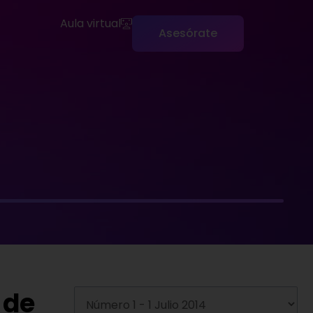
Aula virtual
Asesórate
 de