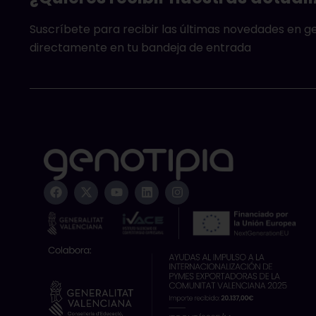
Suscríbete para recibir las últimas novedades en 
directamente en tu bandeja de entrada
F
X
Y
L
I
a
-
o
i
n
c
t
u
n
s
e
w
t
k
t
b
i
u
e
a
o
t
b
d
g
o
t
e
i
r
k
e
n
a
r
m