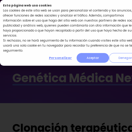
Ir
Esta página web usa cookies
al
Las cookies de este sitio web se usan para personalizar el contenido y los anuncios,
ofrecer funciones de redes sociales y analizar el tráfico. Además, compartimos
contenido
información sobre el uso que haga del sitio web con nuestros partners de redes soc
publicidad y análisis web, quienes pueden combinarla con otra información que le
haya proporcionado o que hayan recopilado a partir del uso que haya hecho de su
servicios.
Si rechazas, no se hará seguimiento de tu información cuando visites este sitio web
usará una sola cookie en tu navegador para recordar tu preferencia de que no se t
seguimiento.
Personalizar
Aceptar
Denegar
Genética Médica N
Clonación terapéutica