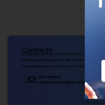
Contacto
¿Quieres publicar con nosotros? ¿Tienes dud
Contacta con nosotros de la manera que pref
responderemos a la mayor brevedad.
Escríbenos
publicaciones@genotipia.com