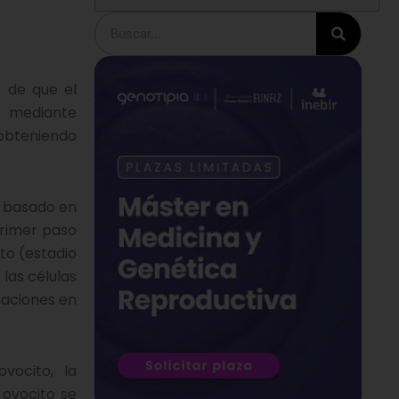
Buscar
 de que el
 mediante
 obteniendo
o, basado en
primer paso
sto (estadio
las células
icaciones en
vocito, la
 ovocito se