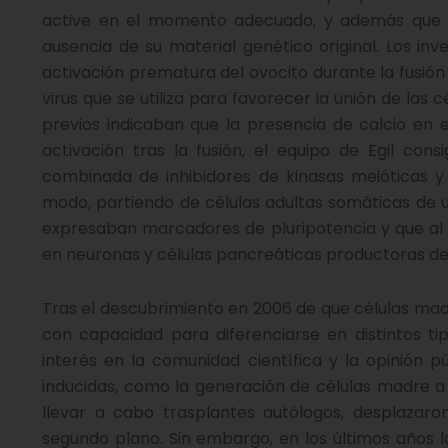
active en el momento adecuado, y además que la 
ausencia de su material genético original. Los in
activación prematura del ovocito durante la fusión 
virus que se utiliza para favorecer la unión de las 
previos indicaban que la presencia de calcio en 
activación tras la fusión, el equipo de Egil consi
combinada de inhibidores de kinasas meióticas y 
modo, partiendo de células adultas somáticas de u
expresaban marcadores de pluripotencia y que al 
en neuronas y células pancreáticas productoras de 
Tras el descubrimiento en 2006 de que células ma
con capacidad para diferenciarse en distintos ti
interés en la comunidad científica y la opinión p
inducidas, como la generación de células madre a p
llevar a cabo trasplantes autólogos, desplazar
segundo plano. Sin embargo, en los últimos años la