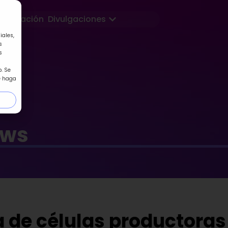
Abrir Divulgaciones
Formación
Divulgaciones
iales,
s
s
. Se
e haga
ews
 de células productoras