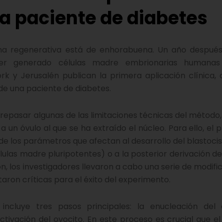
na paciente de diabetes
na regenera
tiva está de enhorabuena. Un año después
ber generado células madre embrionarias humanas
rk y Jerusalén publican la primera aplicación clínica,
 de una paciente de diabetes.
sobrepasar algunas de las limitaciones técnicas del métod
a un óvulo al que se ha extraído el núcleo. Para ello, el 
o de los parámetros que afectan al desarrollo del blastoci
ulas madre pluripotentes) o a la posterior derivación de 
ón, los investigadores llevaron a cabo una serie de modif
taron críticas para el éxito del experimento.
incluye tres pasos principales: la enucleación del o
ctivación del ovocito. En este proceso es crucial que el