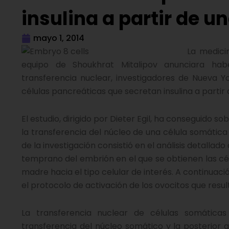
insulina a partir de u
mayo 1, 2014
La medici
equipo de Shoukhrat Mitalipov anunciara ha
transferencia nuclear, investigadores de Nueva Yo
células pancreáticas que secretan insulina a partir
El estudio, dirigido por Dieter Egil, ha conseguido 
la transferencia del núcleo de una célula somática 
de la investigación consistió en el análisis detallad
temprano del embrión en el que se obtienen las cél
madre hacia el tipo celular de interés. A continuaci
el protocolo de activación de los ovocitos que resul
La transferencia nuclear de células somáticas 
transferencia del núcleo somático y la posterior a