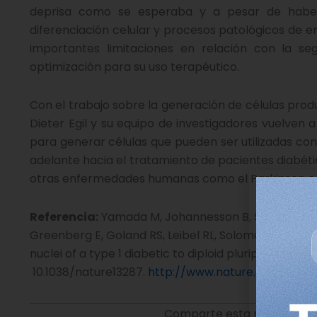
deprisa como se esperaba y a pesar de haber
diferenciación celular y procesos patológicos de e
importantes limitaciones en relación con la s
optimización para su uso terapéutico.
Con el trabajo sobre la generación de células produ
Dieter Egil y su equipo de investigadores vuelven
para generar células que pueden ser utilizadas con 
adelante hacia el tratamiento de pacientes diabéti
otras enfermedades humanas como el Parkinson o la
Referencia:
Yamada M, Johannesson B, Sagi I, Burne
Greenberg E, Goland RS, Leibel RL, Solomon SL, Ben
nuclei of a type 1 diabetic to diploid pluripotent stem
10.1038/nature13287.
http://www.nature.com/nature
Comparte esta noticia en t