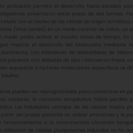
activación permita el desarrollo hacia estadios post
vestigadores solventaron estos pasos de dos formas. Par
celular con el núcleo de las células de origen somático, d
células (Virus Sendai) en un medio carente de calcio, ya 
el medio podía activar el ovocito antes de tiempo. En 
guió mejorar el desarrollo del blastocisto mediante la 
puromicina, con inhibidores de deacetilasas de histon
na paciente con diabetes de tipo I obtuvieron líneas ce
ser expuestas a factores moleculares específicos se di
insulina.
duras pueden ser reprogramadas para convertirse en pl
pos celulares, la clonación terapéutica había perdido 
ública. Las indudables ventajas de las células madre pl
artir del propio paciente sin utilizar embriones y la pos
on temporalmente a la controvertida clonación terapé
 utilización de células pluripotentes inducidas no ha a