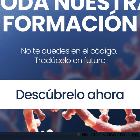
Nombre
as?
ieras y te
Correo
electrónico
Mensaje
He leído y acepto la
Pol