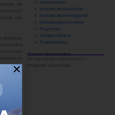
Neurociencia
anismos de
Noticias de Genotipia
frenada por
Noticias de investigación
esaria una
Noticias patrocinadas
Proyectos
Terapia Génica
n diabetes,
Tratamientos
nte técnica
dan un paso
Cursos relacionados
 también en
No hay cursos relacionados o
imágenes disponibles.
lt somatic