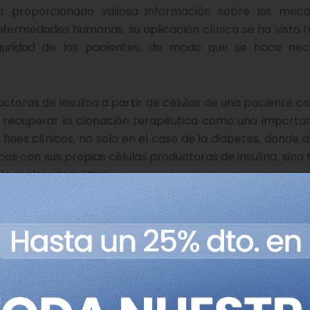
 proporcionado valiosa información sobre los mec
nfermedades humanas, su aplicación clínica se ha visto 
eguridad de los pacientes, de modo que se hace nec
ctoras de insulina a partir de células de una paciente co
 a recuperar la clonación terapéutica como una importa
fines clínicos, no solo en el caso de la diabetes, donde 
cos con sus propias células productoras de insulina, sino
 esclerosis múltiple.
tt LC, Kort DH, Prosser RW, Paull D, Nestor MW, Freeby M,
venisty N, Sauer MV, Egli D. Human oocytes reprogram adu
 cells. Nature. 2014 Apr 28. doi:
/journal/vaop/ncurrent/full/nature13287.html
us redes