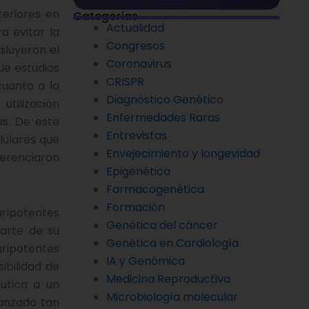
eriores en
Categorías
Actualidad
a evitar la
Congresos
iluyeron el
Coronavirus
que estudios
CRISPR
cuanto a la
Diagnóstico Genético
utilización
Enfermedades Raras
as. De este
Entrevistas
lulares que
Envejecimiento y longevidad
ferenciaron
Epigenética
Farmacogenética
Formación
uripotentes
Genética del cáncer
parte de su
Genética en Cardiología
uripotentes
IA y Genómica
ibilidad de
Medicina Reproductiva
utica a un
Microbiología molecular
vanzado tan