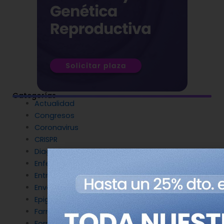
Categorías
Actualidad
Congresos
Coronavirus
CRISPR
Diagnóstico Genético
Enfermedades Raras
Entrevistas
Envejecimiento y longevidad
Epigenética
Farmacogenética
Formación