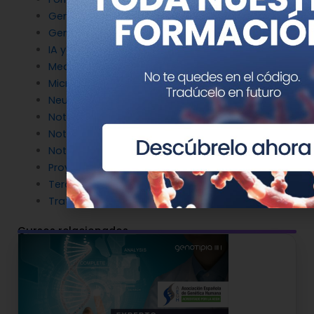
Genética del cáncer
Genética en Cardiología
IA y Genómica
Medicina Reproductiva
Microbiología molecular
Neurociencia
Noticias de Genotipia
Noticias de investigación
Noticias patrocinadas
Proyectos
Terapia Génica
Tratamientos
Cursos relacionados