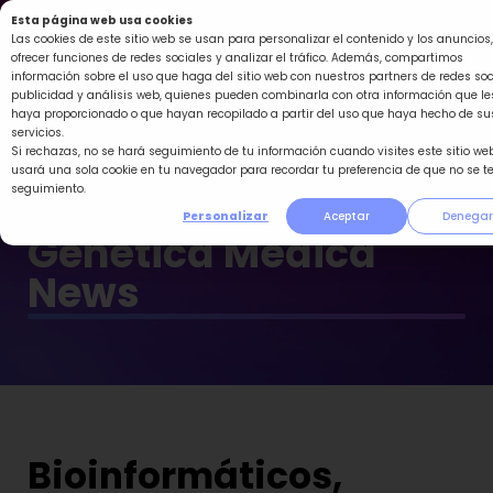
Ir
Esta página web usa cookies
al
Las cookies de este sitio web se usan para personalizar el contenido y los anuncios,
ofrecer funciones de redes sociales y analizar el tráfico. Además, compartimos
contenido
información sobre el uso que haga del sitio web con nuestros partners de redes soc
publicidad y análisis web, quienes pueden combinarla con otra información que le
haya proporcionado o que hayan recopilado a partir del uso que haya hecho de su
servicios.
Si rechazas, no se hará seguimiento de tu información cuando visites este sitio web
usará una sola cookie en tu navegador para recordar tu preferencia de que no se t
seguimiento.
Personalizar
Aceptar
Denegar
Genética Médica
News
Bioinformáticos,