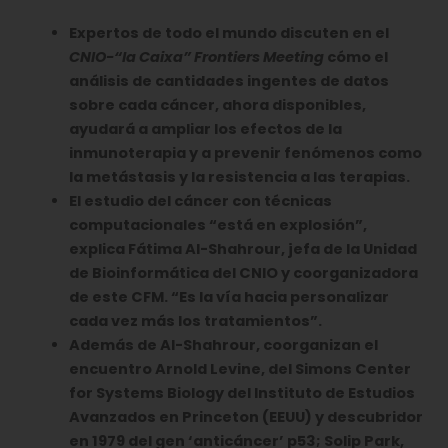
Expertos de todo el mundo discuten en el
CNIO-“la Caixa” Frontiers Meeting
cómo el
análisis de cantidades ingentes de datos
sobre cada cáncer, ahora disponibles,
ayudará a ampliar los efectos de la
inmunoterapia y a prevenir fenómenos como
la metástasis y la resistencia a las terapias.
El estudio del cáncer con técnicas
computacionales “está en explosión”,
explica Fátima Al-Shahrour, jefa de la Unidad
de Bioinformática del CNIO y coorganizadora
de este CFM. “Es la vía hacia personalizar
cada vez más los tratamientos”.
Además de Al-Shahrour, coorganizan el
encuentro Arnold Levine, del Simons Center
for Systems Biology del Instituto de Estudios
Avanzados en Princeton (EEUU) y descubridor
en 1979 del gen ‘anticáncer’ p53; Solip Park,