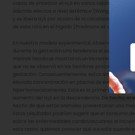
capaz de sintetizar el H
S en varios tejidos, a trav
2
además efectos a nivel sistémico (Wang, 2014). En l
y se libera H
S por acción de la cistationina b-sintas
2
de esta ruta en el hígado (Predmore et al., 2012).
En nuestro modelo experimental, observamos en l
durante la gestación una tendencia al aumento de
mismas hembras mostraron un incremento en la expr
que no se observó en las hembras procedentes de 
gestación. Consecuentemente, estos animales exp
elevada concentración en plasma de este gas, po
hiperhomocisteinemia. Esta es la primera vez que
aumento del H
S en la descendencia. De hecho, el 
2
hecho de que estos animales presentaban una mejor
Estos resultados podrían sugerir que el consumo d
sobre las enfermedades cardiovasculares al incre
esta razón, quisimos conocer qué sucedía cuando 