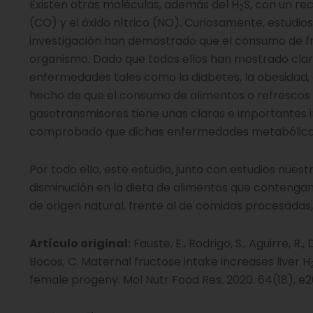
Existen otras moléculas, además del H
S, con un r
2
(CO) y el óxido nítrico (NO). Curiosamente, estudi
investigación han demostrado que el consumo de fr
organismo. Dado que todos ellos han mostrado cla
enfermedades tales como la diabetes, la obesidad,
hecho de que el consumo de alimentos o refrescos r
gasotransmisores tiene unas claras e importantes i
comprobado que dichas enfermedades metabólicas 
Por todo ello, este estudio, junto con estudios nue
disminución en la dieta de alimentos que conteng
de origen natural, frente al de comidas procesadas, 
Artículo original:
Fauste, E., Rodrigo, S., Aguirre, R., 
Bocos, C. Maternal fructose intake increases liver H
female progeny. Mol Nutr Food Res. 2020. 64(18), e