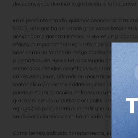
desaconsejado durante la gestación ni la lactancia.
En el presente estudio, quisimos conocer si la fruct
2020). Este gas ha generado gran expectación en lo
acción como gasotransmisor. El H
S es un producto
2
efecto completamente opuesto a esta molécula. Lo
consideran un factor de riesgo cardiovascular (Chry
plasmáticos de H
S se ha relacionado con un mayor
2
Numerosos estudios científicos sugieren que el H
S 
2
cardiovasculares, además de mostrar una relación 
metabólico y el estrés oxidativo (Shen et al., 2015
puede mejorar la acción de la insulina en los tejido
grasa y el estrés oxidativo y así paliar el síndrome m
agregación plaquetaria e impedir que se desarrol
cardiovascular; incluso se ha descrito que tiene capa
Como hemos indicado anteriormente, el H
S es un 
2