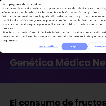
Ir
Esta página web usa cookies
al
Las cookies de este sitio web se usan para personalizar el contenido y los anuncios,
ofrecer funciones de redes sociales y analizar el tráfico. Además, compartimos
contenido
información sobre el uso que haga del sitio web con nuestros partners de redes soc
publicidad y análisis web, quienes pueden combinarla con otra información que le
haya proporcionado o que hayan recopilado a partir del uso que haya hecho de su
servicios.
Si rechazas, no se hará seguimiento de tu información cuando visites este sitio web
usará una sola cookie en tu navegador para recordar tu preferencia de que no se t
seguimiento.
Personalizar
Aceptar
Denegar
Genética Médica N
El consumo de fructo