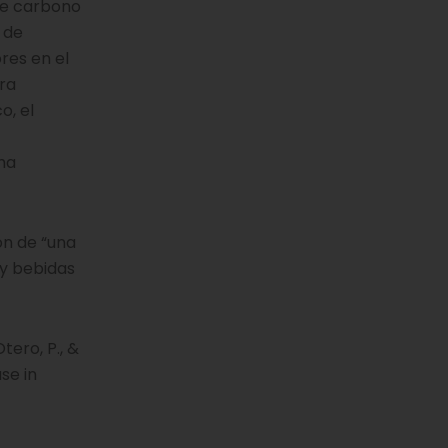
de carbono
 de
res en el
ra
o, el
ha
ón de “una
 y bebidas
Otero, P., &
se in