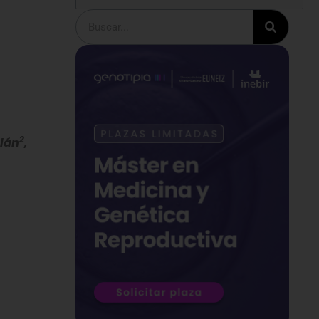
Buscar
2
llán
,