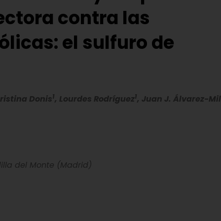
ctora contra las
icas: el sulfuro de
1
1
Cristina Donis
, Lourdes Rodríguez
, Juan J. Álvarez-Mi
illa del Monte (Madrid)