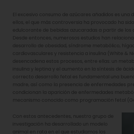
El excesivo consumo de azúcares añadidos es una de 
ellos, el que más controversia ha provocado ha sido 
edulcorante de bebidas azucaradas a partir de los añ
Desde entonces, numerosos estudios han relaciona
desarrollo de obesidad, síndrome metabólico, híga
cardiovasculares y resistencia a insulina (White & N
desencadena estos procesos, entre ellas: un metabol
insulina y leptina y el aumento en la síntesis de áci
correcto desarrollo fetal es fundamental una buena
madre, así como la presencia de enfermedades prev
condicionan la aparición de enfermedades metabóli
mecanismo conocido como programación fetal (Gail
Con estos antecedentes, nuestro grupo de
investigación ha desarrollado un modelo
animal en rata en el que estudiamos los