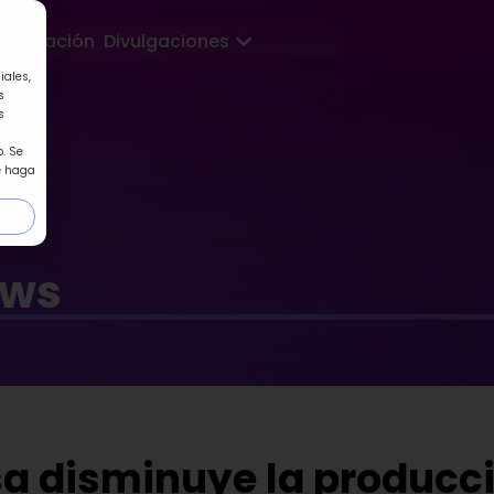
Abrir Divulgaciones
Formación
Divulgaciones
iales,
s
s
. Se
e haga
ews
sa disminuye la producc