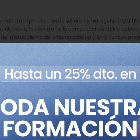
osa altera la producción de sulfuro de hidrógeno (H
S) (Fa
2
s últimos años dentro de la comunidad científica debido 
 del metabolismo de la homocisteína (Hcy), aunque pres
s niveles elevados en plasma de Hcy (aminoácido no pro
sant & Chrysant, 2018), mientras que la reducción de los 
 riesgo de desarrollo de enfermedades cardiovasculares
presenta un papel protector en la mayoría de las afecta
inversamente proporcional con el desarrollo de síndrom
). De hecho, entre muchos otros efectos, se ha comprobad
s y así combatir la diabetes; disminuir la acumulación hepá
etabólico; relajar el endotelio vascular y reducir la infla
le el proceso aterogénico que desembocaría en una enf
cidad de reducir la presión arterial.
producto del metabolismo de la Hcy, pero el organismo no