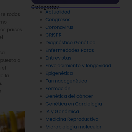
Categorías
Actualidad
tre todos
Congresos
omo
Coronavirus
nos países.
CRISPR
el
Diagnóstico Genético
Enfermedades Raras
osa
Entrevistas
spuesta a
Envejecimiento y longevidad
 el
Epigenética
e la
Farmacogenética
,
Formación
n
Genética del cáncer
Genética en Cardiología
IA y Genómica
Medicina Reproductiva
Microbiología molecular