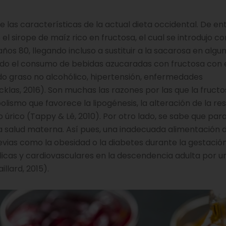
las características de la actual dieta occidental. De en
el sirope de maíz rico en fructosa, el cual se introdujo c
os 80, llegando incluso a sustituir a la sacarosa en algu
do el consumo de bebidas azucaradas con fructosa con 
do graso no alcohólico, hipertensión, enfermedades
icklas, 2016). Son muchas las razones por las que la fruct
ismo que favorece la lipogénesis, la alteración de la re
do úrico (Tappy & Lê, 2010). Por otro lado, se sabe que para
 salud materna. Así pues, una inadecuada alimentación d
ias como la obesidad o la diabetes durante la gestación
cas y cardiovasculares en la descendencia adulta por u
lard, 2015).