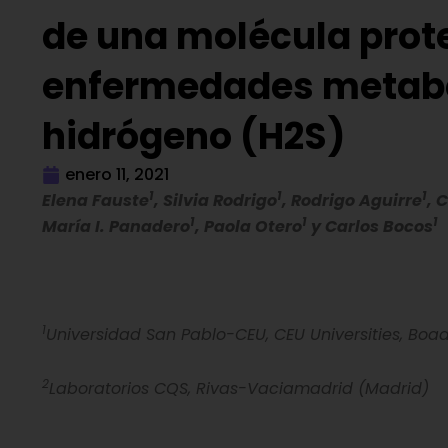
de una molécula prote
enfermedades metaból
hidrógeno (H2S)
enero 11, 2021
1
1
1
Elena Fauste
, Silvia Rodrigo
, Rodrigo Aguirre
, 
1
1
1
María I. Panadero
, Paola Otero
y Carlos Bocos
1
Universidad San Pablo-CEU, CEU Universities, Boad
2
Laboratorios CQS, Rivas-Vaciamadrid (Madrid)