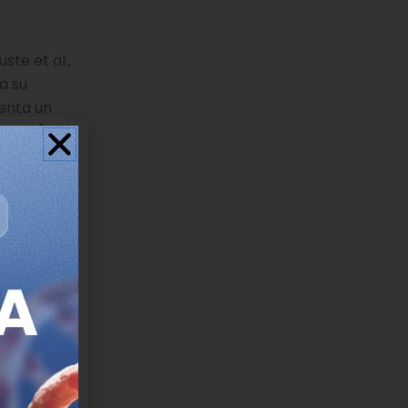
uste et al.,
a su
enta un
teico) se
niveles
.
ciones
e
o que:
tica de
mación o la
ermedad
 sólo es