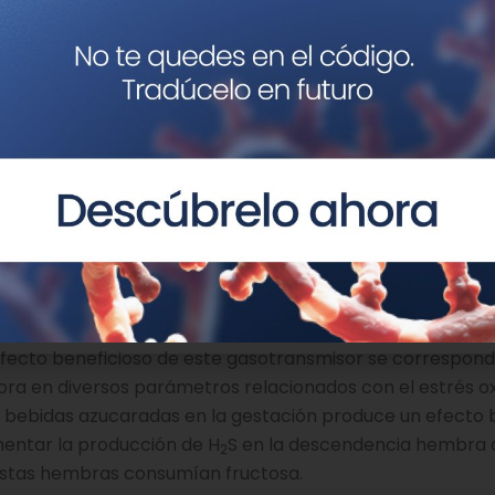
és de una ruta conocida como transulfuración, sino que pr
a transulfuración, la homocisteína (Hcy) es transformada
a (CBS) y la cistationina g-liasa (CSE), siendo la CSE la e
as descendientes hembra de madres que consumieron fr
 la homocisteinemia. Sin embargo, sorprendentemente, e
esión hepática de las enzimas de la transulfuración, CS
madres control o de madres que consumieron glucosa en
erimentaron también una mayor síntesis hepática de H
S
2
siblemente, como mecanismo compensatorio para reducir
 se demuestra que el consumo materno de fructosa condu
efecto beneficioso de este gasotransmisor se correspond
a en diversos parámetros relacionados con el estrés ox
e bebidas azucaradas en la gestación produce un efecto 
mentar la producción de H
S en la descendencia hembra a
2
estas hembras consumían fructosa.