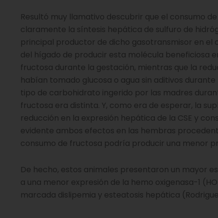
Resultó muy llamativo descubrir que el consumo de f
claramente la síntesis hepática de sulfuro de hidró
principal productor de dicho gasotransmisor en el
del hígado de producir esta molécula beneficiosa
fructosa durante la gestación, mientras que la red
habían tomado glucosa o agua sin aditivos durante l
tipo de carbohidrato ingerido por las madres duran
fructosa era distinta. Y, como era de esperar, la s
reducción en la expresión hepática de la CSE y co
evidente ambos efectos en las hembras procedent
consumo de fructosa podría producir una menor pr
De hecho, estos animales presentaron un mayor est
a una menor expresión de la hemo oxigenasa-1 (HO-
marcada dislipemia y esteatosis hepática (Rodriguez 