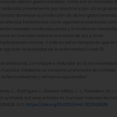
econocido efecto gasotransmisor, como son el monóxido 
os realizados previamente por nosotros y por otros grupos
uctosa disminuye la producción de dichos gasotransmiso
ros efectos beneficiosos como agentes protectores cont
 enfermedades cardiovasculares y el síndrome metabólic
icos en fructosa reduzca la síntesis de H
S y otros
2
mplicaciones clínicas. Y más en estos tiempos en que se 
agravan la severidad de la enfermedad Covid-19.
stros anteriores, contribuye a redundar en la recomendaci
an fructosa, mediante un consumo preferente de comidas
bollería industrial y refrescos azucarados”.
Donis, C., Rodríguez, L., Álvarez-Millán, J. J., Panadero, M. I., 
S synthesis but exacerbates its fructose-induced decrea
2
2000628. DOI:
https://doi.org/10.1002/mnfr.202000628