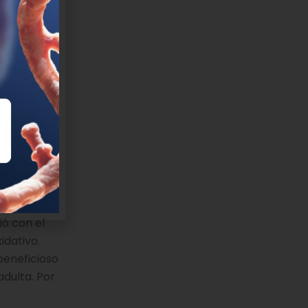
esenta
 a cisteína
nzima clave
uctosa
sas
E y CBS,
 la
 y una
 la
ce a un
ió con el
idativo.
beneficioso
dulta. Por