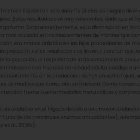
ructosa líquida tan solo durante 21 días conseguía dismi
geno. Estos resultados son muy relevantes, dado que el hí
 organismo. Sorprendentemente, esta disminución en la 
 era más acusada en las descendientes de madres que to
ucción era menos drástica en las hijas procedentes de m
a gestación. Estos resultados nos llevan a concluir que, s
te la gestación, la respuesta de la descendencia al cons
uplementación con fructosa en la edad adulta condujo a u
nsecuentemente en la producción de H
S en dicho tejido,
2
es de madres que consumieron fructosa. Como consecue
otección frente a enfermedades metabólicas y cardiova
rés oxidativo en el hígado debido a una mayor oxidación
1, una de las principales enzimas antioxidantes), ademá
et al., 2016b).