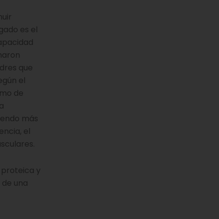
nuir
gado es el
capacidad
maron
adres que
egún el
umo de
na
 siendo más
ncia, el
sculares.
 proteica y
s de una