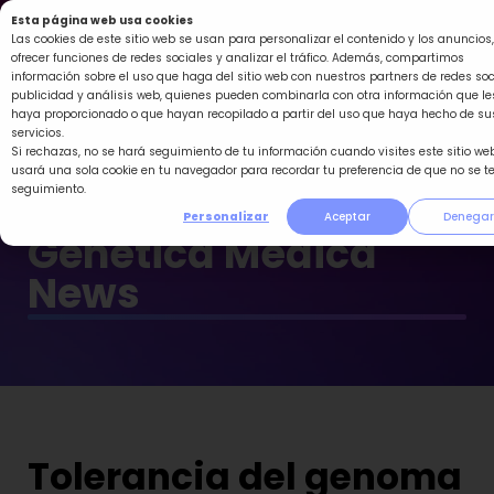
Ir
Esta página web usa cookies
al
Las cookies de este sitio web se usan para personalizar el contenido y los anuncios,
ofrecer funciones de redes sociales y analizar el tráfico. Además, compartimos
contenido
información sobre el uso que haga del sitio web con nuestros partners de redes soc
publicidad y análisis web, quienes pueden combinarla con otra información que le
haya proporcionado o que hayan recopilado a partir del uso que haya hecho de su
servicios.
Si rechazas, no se hará seguimiento de tu información cuando visites este sitio web
usará una sola cookie en tu navegador para recordar tu preferencia de que no se t
seguimiento.
Personalizar
Aceptar
Denegar
Genética Médica
News
Tolerancia del genoma