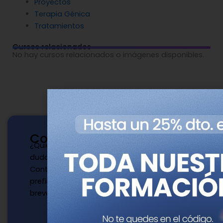
Proyectos
Terapia Génica
Tratamientos
Cursos relacionados
No hay cursos relacionados o imágenes disponibles.
Contacto
¿Quieres publicar con nosotros? ¿Tienes
dudas?
Contacta con nosotros de la manera que
prefieras y te responderemos a la mayor
brevedad.