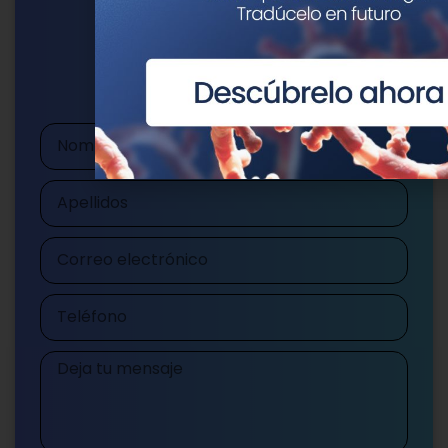
Escríbenos
publicaciones@genotipia.com
Nombre
Apellidos
Correo
electrónico
Teléfono
Mensaje