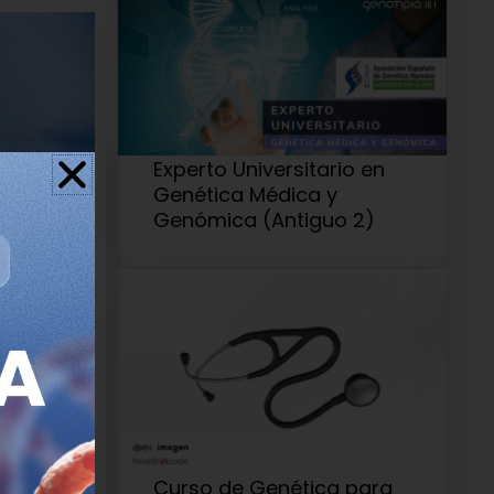
Experto Universitario en
Genética Médica y
Genómica (Antiguo 2)
rsonas sin
ón sobre
 de glucosa
Curso de Genética para