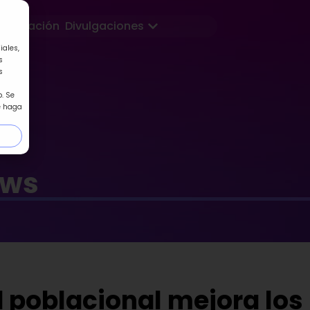
Abrir Divulgaciones
Formación
Divulgaciones
iales,
s
s
. Se
e haga
ews
 poblacional mejora los