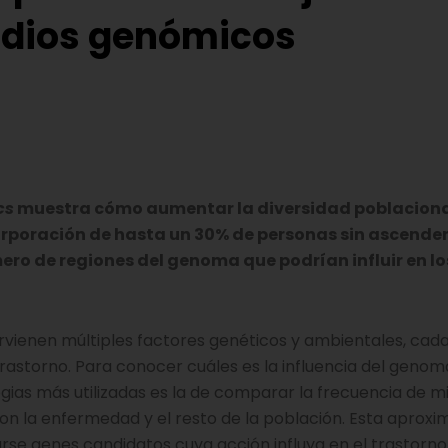
tudios genómicos
cs
muestra cómo aumentar la diversidad poblaciona
corporación de hasta un 30% de personas sin ascende
ro de regiones del genoma que podrían influir en lo
vienen múltiples factores genéticos y ambientales, cad
trastorno. Para conocer cuáles es la influencia del geno
ias más utilizadas es la de comparar la frecuencia de mi
on la enfermedad y el resto de la población. Esta aproxi
arse genes candidatos cuya acción influya en el trastorno