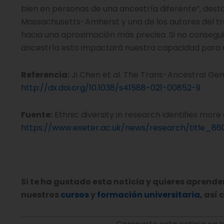
bien en personas de una ancestría diferente”, dest
Massachusetts-Amherst y una de los autores del tr
hacia una aproximación más precisa. Si no consegui
ancestría esto impactará nuestra capacidad para d
Referencia:
Ji Chen et al. The Trans-Ancestral Gen
http://dx.doi.org/10.1038/s41588-021-00852-9
Fuente:
Ethnic diversity in research identifies more
https://www.exeter.ac.uk/news/research/title_8
Si te ha gustado esta noticia y quieres aprende
nuestros
cursos
y
formación universitaria
, así