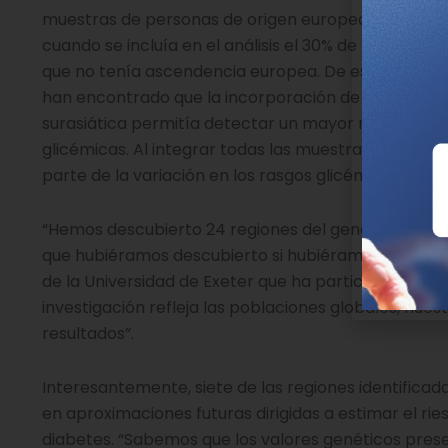
muestras de personas de origen europeo y
cuando se incluía en el análisis el 30% de personas
que no tenía ascendencia europea. De esta forma
han encontrado que la incorporación de las persona
surasiática permitía detectar un mayor número de 
glicémicas. Al integrar todas las muestras, el equi
parte de la variación en los rasgos glicémicos.
“Hemos descubierto 24 regiones del genoma adiciona
que hubiéramos descubierto si hubiéramos restringi
de la Universidad de Exeter que ha participado en e
investigación refleja las poblaciones globales, nu
resultados”.
Interesantemente, siete de las regiones identificad
en aproximaciones futuras dirigidas a estimar el r
diabetes. “Sabemos que los valores genéticos pres