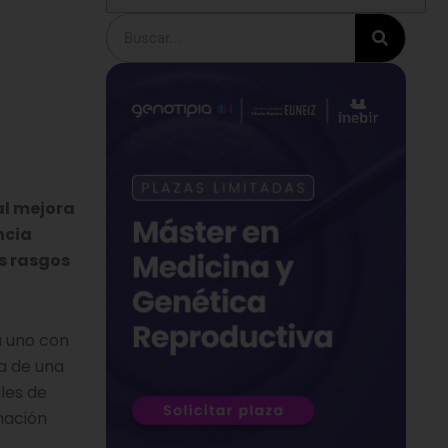
Buscar
l mejora
ncia
s rasgos
a uno con
ma de una
les de
mación
.