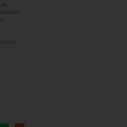
 de
 moviendo
la
021 DOI: