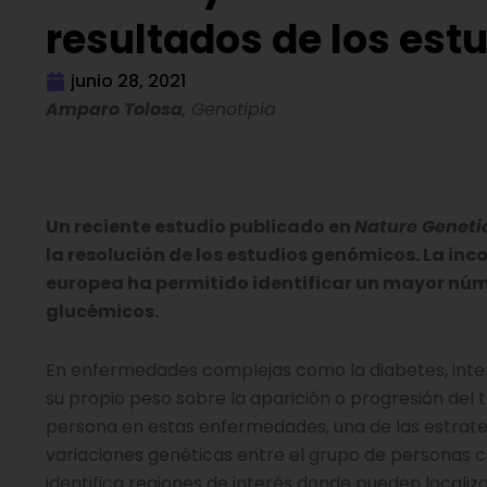
resultados de los es
junio 28, 2021
Amparo Tolosa
, Genotipia
Un reciente estudio publicado en
Nature Geneti
la resolución de los estudios genómicos. La in
europea ha permitido identificar un mayor núme
glucémicos.
En enfermedades complejas como la diabetes, inter
su propio peso sobre la aparición o progresión del 
persona en estas enfermedades, una de las estrateg
variaciones genéticas entre el grupo de personas c
identifica regiones de interés donde pueden localiz