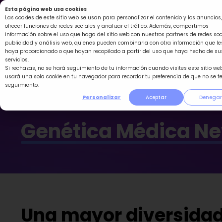
Ir
Esta página web usa cookies
al
Las cookies de este sitio web se usan para personalizar el contenido y los anuncios,
ofrecer funciones de redes sociales y analizar el tráfico. Además, compartimos
contenido
información sobre el uso que haga del sitio web con nuestros partners de redes soc
publicidad y análisis web, quienes pueden combinarla con otra información que le
haya proporcionado o que hayan recopilado a partir del uso que haya hecho de su
servicios.
Si rechazas, no se hará seguimiento de tu información cuando visites este sitio web
usará una sola cookie en tu navegador para recordar tu preferencia de que no se t
seguimiento.
Personalizar
Aceptar
Denegar
Genética Médica N
Una mayor diversidad