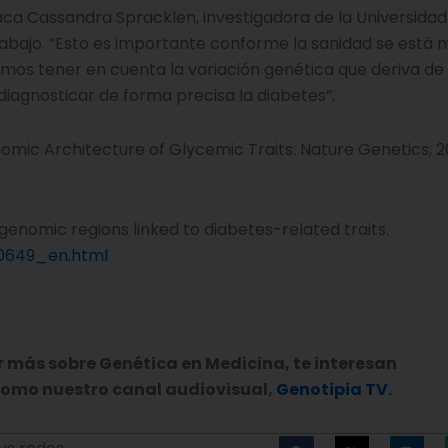
aca Cassandra Spracklen, investigadora de la Universidad
abajo. “Esto es importante conforme la sanidad se está
mos tener en cuenta la variación genética que deriva de 
iagnosticar de forma precisa la diabetes”.
omic Architecture of Glycemic Traits. Nature Genetics, 2
 genomic regions linked to diabetes-related traits.
60649_en.html
r más sobre Genética en Medicina, te interesan
 como nuestro canal audiovisual,
Genotipia TV
.