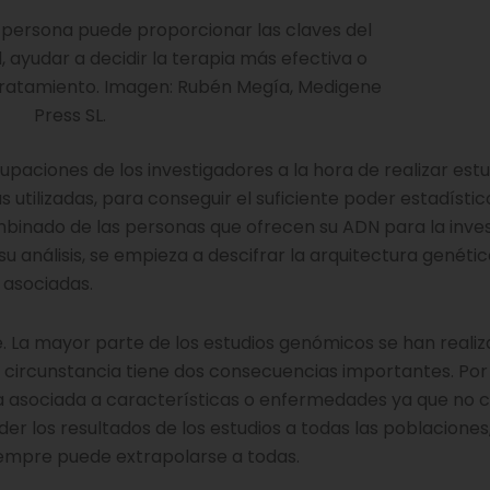
 persona puede proporcionar las claves del
ayudar a decidir la terapia más efectiva o
 tratamiento. Imagen: Rubén Megía, Medigene
Press SL.
paciones de los investigadores a la hora de realizar estu
utilizadas, para conseguir el suficiente poder estadísti
mbinado de las personas que ofrecen su ADN para la inves
u análisis, se empieza a descifrar la arquitectura genéti
 asociadas.
. La mayor parte de los estudios genómicos se han realiz
a circunstancia tiene dos consecuencias importantes. Por
ica asociada a características o enfermedades ya que no 
er los resultados de los estudios a todas las poblaciones
iempre puede extrapolarse a todas.