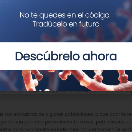
o insulina en ayunas. Imagen: Ahmad Ardity, Pix
s con ascendencia asiática, hispánica, afroamericana, a
regiones genómicas asociadas a diferentes característi
po ha identificado 242 de estas regiones que explican una
les al influir cohortes que eran más diversas étnicamen
do nuestro trabajo a los europeos”, destaca Ji Chen, inv
l estudio. “Más allá de los argumentos para asegurar que 
estro trabajo demuestra que esta aproximación genera me
as son exclusivas de algunas poblaciones lo que podría te
iesgo de una persona perteneciente a esas poblaciones a d
entes exclusivamente en individuos de una ancestría no f