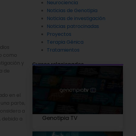
Neurociencia
Noticias de Genotipia
Noticias de investigación
Noticias patrocinadas
Proyectos
Terapia Génica
dios
Tratamientos
co como
tigación y
Cursos relacionados
ca de
ado en el
 una parte,
considera a
Genotipia TV
, debido a