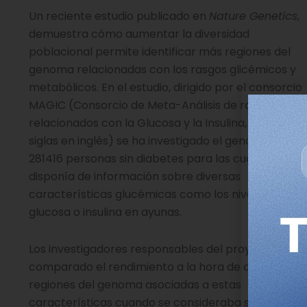
Un reciente estudio publicado en
Nature Genetics
,
demuestra cómo aumentar la diversidad
poblacional permite identificar más regiones del
genoma relacionadas con los rasgos glicémicos y
metabólicos. En el estudio, dirigido por el consorcio
MAGIC (Consorcio de Meta-Análisis de rasgos
relacionados con la Glucosa y la Insulina, en sus
siglas en inglés) se ha investigado el genoma de
281416 personas sin diabetes para las cuales se
disponía de información sobre diversas
características glucémicas como los niveles de
glucosa o insulina en ayunas.
Los investigadores responsables del proyecto han
comparado el rendimiento a la hora de detectar
regiones del genoma asociadas a estas
características cuando se consideraba solo las