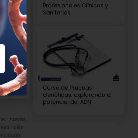
abay.
Profesionales Clínicos y
Sanitarios
fricana y
cas
 pequeña
te de las
estigador
la
Curso de Pruebas
Genéticas: explorando el
jores
potencial del ADN
ner interés
esarrollar
uncionan