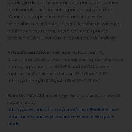
patología del alzhéimer y amplían las posibilidades
de desarrollar tratamientos para la enfermedad.
“Cuando las opciones de tratamiento estén
disponibles en el futuro, la identificación de variantes
dañinas en estos genes será de interés para la
práctica clínica”, concluyen los autores del trabajo.
Artículo científico:
Holstege, H., Hulsman, M.,
Charbonnier, C.
et al.
Exome sequencing identifies rare
damaging variants in
ATP8B4
and
ABCA1
as risk
factors for Alzheimer’s disease.
Nat Genet
. 2022.
https://doi.org/10.1038/s41588-022-01208-7
Fuente:
New Alzheimer’s genes discovered in world’s
largest study.
https://www.cardiff.ac.uk/news/view/2686031-new-
alzheimers-genes-discovered-in-worlds-largest-
study