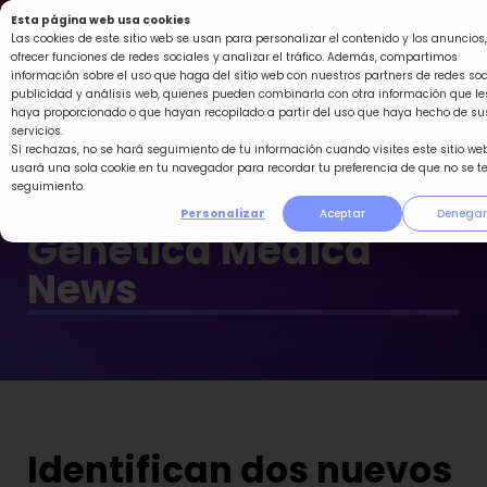
Ir
Esta página web usa cookies
al
Las cookies de este sitio web se usan para personalizar el contenido y los anuncios,
ofrecer funciones de redes sociales y analizar el tráfico. Además, compartimos
contenido
información sobre el uso que haga del sitio web con nuestros partners de redes soc
publicidad y análisis web, quienes pueden combinarla con otra información que le
haya proporcionado o que hayan recopilado a partir del uso que haya hecho de su
servicios.
Si rechazas, no se hará seguimiento de tu información cuando visites este sitio web
usará una sola cookie en tu navegador para recordar tu preferencia de que no se t
seguimiento.
Personalizar
Aceptar
Denegar
Genética Médica
News
Identifican dos nuevos