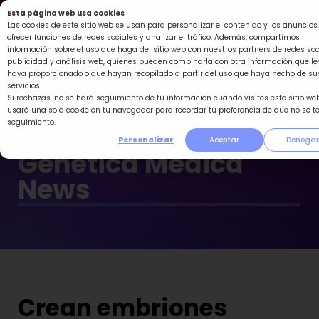
Ir
Esta página web usa cookies
al
Las cookies de este sitio web se usan para personalizar el contenido y los anuncios,
ofrecer funciones de redes sociales y analizar el tráfico. Además, compartimos
contenido
información sobre el uso que haga del sitio web con nuestros partners de redes soc
publicidad y análisis web, quienes pueden combinarla con otra información que le
haya proporcionado o que hayan recopilado a partir del uso que haya hecho de su
servicios.
Si rechazas, no se hará seguimiento de tu información cuando visites este sitio web
usará una sola cookie en tu navegador para recordar tu preferencia de que no se t
seguimiento.
Personalizar
Aceptar
Denegar
Genética Médica
News
Crean embriones