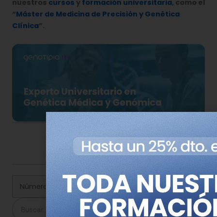
nuestros
cursos
y
formación universitaria
, como el
“
Máster de Medicina de Precisión y Genética
Clínica
”.
Comparte esta noticia en tus redes
Buscar