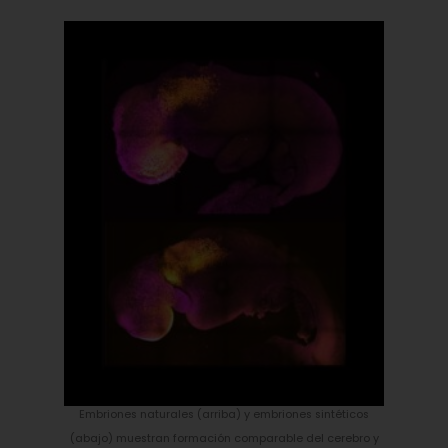
Embriones naturales (arriba) y embriones sintéticos
(abajo) muestran formación comparable del cerebro y