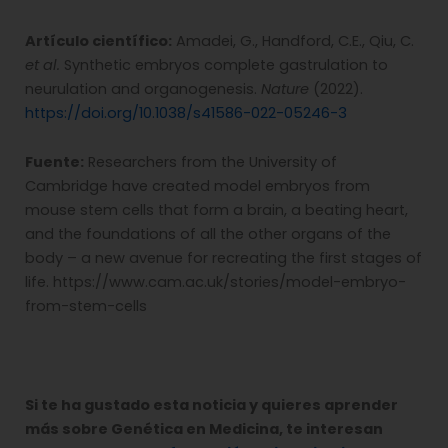
Artículo científico:
Amadei, G., Handford, C.E., Qiu, C.
et al.
Synthetic embryos complete gastrulation to
neurulation and organogenesis.
Nature
(2022).
https://doi.org/10.1038/s41586-022-05246-3
Fuente:
Researchers from the University of
Cambridge have created model embryos from
mouse stem cells that form a brain, a beating heart,
and the foundations of all the other organs of the
body – a new avenue for recreating the first stages of
life. https://www.cam.ac.uk/stories/model-embryo-
from-stem-cells
Si te ha gustado esta noticia y quieres aprender
más sobre Genética en Medicina, te interesan