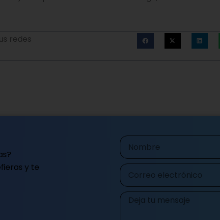
us redes
Nombre
as?
ieras y te
Correo
electrónico
Mensaje