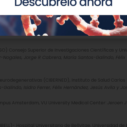
/623-descubren-el-papel-de-la-proteina-tau-en-la-en
) Consejo Superior de Investigaciones Científicas y Uni
Nogales, Jorge R Cabrera, María Santos-Galindo, Félix
rodegenerativas (CIBERNED), Instituto de Salud Carlos I
alindo, Isidro Ferrer, Félix Hernández, Jesús Avila y Jo
pus Amsterdam, VU University Medical Center:
Jeroen J
IBELL)- Hospital Universitario de Bellvitge, Universidad de