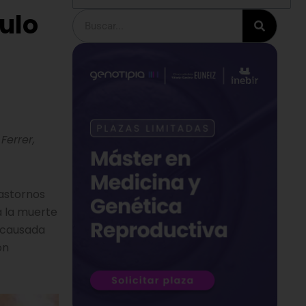
ulo
Buscar
Ferrer,
astornos
a la muerte
a causada
ón