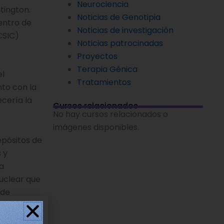
Neurociencia
tington.
Noticias de Genotipia
entro de
Noticias de investigación
CSIC)
Noticias patrocinadas
Proyectos
Terapia Génica
el
Tratamientos
nto con la
ecería la
Cursos relacionados
No hay cursos relacionados o
imágenes disponibles.
epósitos de
 y
a
uclear que
 de
oducirlos