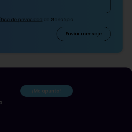
ítica de privacidad
de Genotipia
Enviar mensaje
¡Me apunto!
s