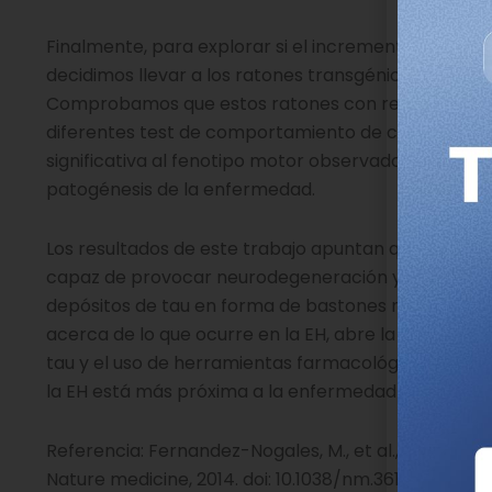
Finalmente, para explorar si el incremento del rati
decidimos llevar a los ratones transgénicos para l
Comprobamos que estos ratones con reducción parci
diferentes test de comportamiento de coordinación 
significativa al fenotipo motor observado en los ra
patogénesis de la enfermedad.
Los resultados de este trabajo apuntan que la EH e
capaz de provocar neurodegeneración y con la apa
depósitos de tau en forma de bastones nucleares.
acerca de lo que ocurre en la EH, abre la posibilida
tau y el uso de herramientas farmacológicas en d
la EH está más próxima a la enfermedad de Alzheim
Referencia: Fernandez-Nogales, M., et al.,
Huntington
Nature medicine, 2014. doi: 10.1038/nm.3617.