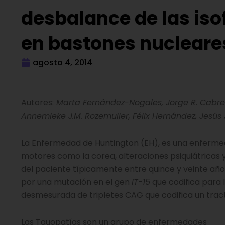
desbalance de las is
en bastones nucleare
agosto 4, 2014
Autores:
Marta Fernández-Nogales, Jorge R. Cabrera
Annemieke J.M. Rozemuller, Félix Hernández, Jesús A
La Enfermedad de Huntington (EH), es una enferme
motores como la corea, alteraciones psiquiátricas 
del paciente típicamente entre quince y veinte año
por una mutación en el gen
IT-15
que codifica para 
desmesurada de tripletes CAG que codifica un tract
Las Tauopatías son un grupo de enfermedades