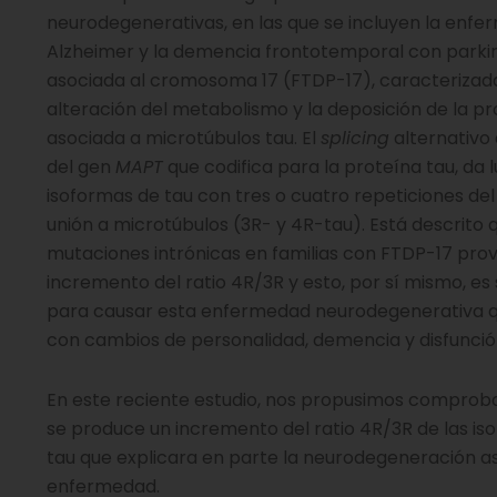
neurodegenerativas, en las que se incluyen la enf
Alzheimer y la demencia frontotemporal con park
asociada al cromosoma 17 (FTDP-17), caracterizad
alteración del metabolismo y la deposición de la p
asociada a microtúbulos tau. El
splicing
alternativo 
del gen
MAPT
que codifica para la proteína tau, da 
isoformas de tau con tres o cuatro repeticiones de
unión a microtúbulos (3R- y 4R-tau). Está descrito 
mutaciones intrónicas en familias con FTDP-17 pro
incremento del ratio 4R/3R y esto, por sí mismo, es 
para causar esta enfermedad neurodegenerativa q
con cambios de personalidad, demencia y disfunci
En este reciente estudio, nos propusimos comprobar
se produce un incremento del ratio 4R/3R de las is
tau que explicara en parte la neurodegeneración as
enfermedad.