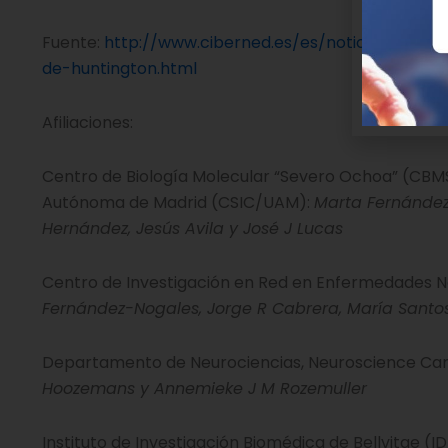
Fuente:
http://www.ciberned.es/es/noticias/blog
de-huntington.html
Afiliaciones:
Centro de Biología Molecular “Severo Ochoa” (CBMSO
Autónoma de Madrid (CSIC/UAM):
Marta Fernández-
Hernández, Jesús Avila y José J Lucas
Centro de Investigación en Red en Enfermedades Neu
Fernández-Nogales, Jorge R Cabrera, María Santos-G
Departamento de Neurociencias, Neuroscience Cam
Hoozemans y Annemieke J M Rozemuller
Instituto de Investigación Biomédica de Bellvitge (ID