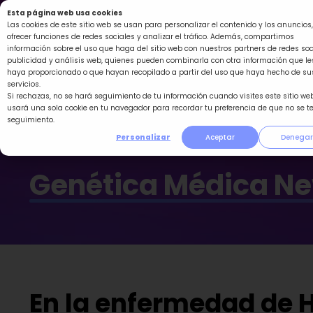
Ir
Esta página web usa cookies
al
Las cookies de este sitio web se usan para personalizar el contenido y los anuncios,
ofrecer funciones de redes sociales y analizar el tráfico. Además, compartimos
contenido
información sobre el uso que haga del sitio web con nuestros partners de redes soc
publicidad y análisis web, quienes pueden combinarla con otra información que le
haya proporcionado o que hayan recopilado a partir del uso que haya hecho de su
servicios.
Si rechazas, no se hará seguimiento de tu información cuando visites este sitio web
usará una sola cookie en tu navegador para recordar tu preferencia de que no se t
seguimiento.
Personalizar
Aceptar
Denegar
Genética Médica N
En la enfermedad de 