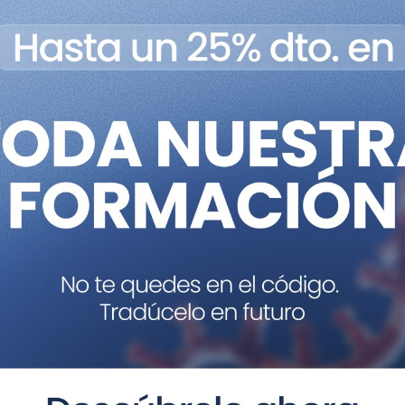
o 4R/3R y del tau total proporciona una ganancia de funció
a EH, a un fondo heterocigoto y homocigoto
knockout
de ta
al o total de tau, presentan una mejoría significativa e
motora. Esto indica, por tanto, que tau contribuye de f
tones transgénicos de EH y que está jugando un papel en l
s una tauopatía ya que cursa con un incremento del ratio
rición de una nueva marca histopatológica consistente 
 Este descubrimiento además de ampliar el campo de co
d del uso de todos los conocimientos que se tienen sobre 
esarrollo para otras tauopatías debido a que hemos dem
er de lo que se pensaba.
’s disease is a four-repeat tauopathy with tau nuclear 