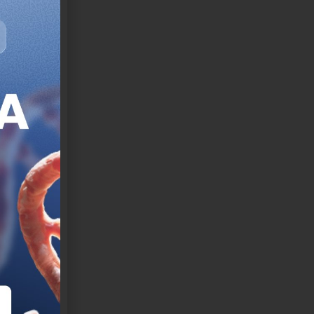
n tóxica,
u.
n
orma
a
 4R/3R
en
nocimiento
la proteína
ostrado que
rods.