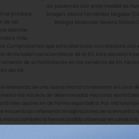
en pacientes con enfermedad de Hun
EH se produce
Imagen: Marta Fernández Nogales (C
n de las
Biología Molecular Severo Ochoa, 
eína además
cerebro más
teza. Comprobamos que esta alteración correlaciona con 
s de inclusión característicos de la EH. Este secuestro ju
ncremento de su fosforilación en los cerebros de EH, favor
nto del 4R.
 la existencia de una nueva marca consistente en unos d
lmente los núcleos de determinadas neuronas estriatales
 controles aparecen de forma esporádica. Por microscopí
 encuentran rellenando invaginaciones de la envuelta n
sta marca también la hemos podido observar en cerebros
xcelencia. Todos estos resultados fuimos capaces de repr