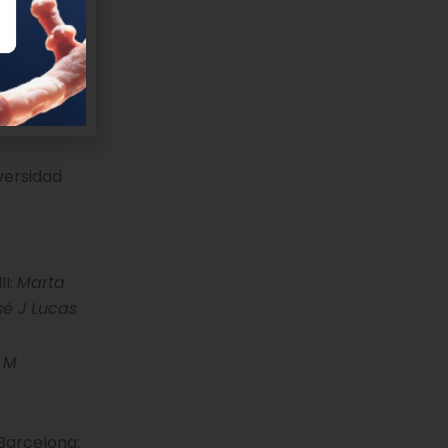
fermedad-
versidad
II:
Marta
sé J Lucas
 M
 Barcelona: