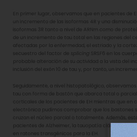
En primer lugar, observamos que en pacientes de 
un incremento de las isoformas 4R y una disminució
isoformas 3R tanto a nivel de ARNm como de prot
de un incremento de tau total en las regiones del 
afectadas por la enfermedad, el estriado y la cor
secuestro del factor de
splicing
SRSF6 en los cuerpo
probable alteración de su actividad a la vista del i
inclusión del exón 10 de tau y, por tanto, un increme
Seguidamente, a nivel histopatológico, observamos
tau con forma de bastón que abarca total o parcia
corticales de los pacientes de EH mientras que en
electrónica pudimos comprobar que los bastones se
cruzan el núcleo parcial o totalmente. Además, e
pacientes de Alzheimer, la tauopatía clásica por e
en ratones transgénicos para la EH.