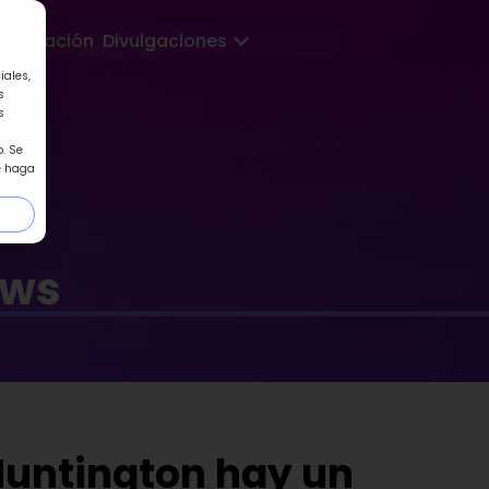
Abrir Divulgaciones
Formación
Divulgaciones
iales,
s
s
. Se
e haga
ews
Huntington hay un