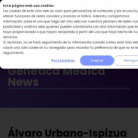
Ir
Esta página web usa cookies
al
Las cookies de este sitio web se usan para personalizar el contenido y los anuncios,
ofrecer funciones de redes sociales y analizar el tráfico. Además, compartimos
contenido
información sobre el uso que haga del sitio web con nuestros partners de redes soc
publicidad y análisis web, quienes pueden combinarla con otra información que le
haya proporcionado o que hayan recopilado a partir del uso que haya hecho de su
servicios.
Si rechazas, no se hará seguimiento de tu información cuando visites este sitio web
usará una sola cookie en tu navegador para recordar tu preferencia de que no se t
seguimiento.
Personalizar
Aceptar
Denegar
Genética Médica
News
Álvaro Urbano-Ispizua