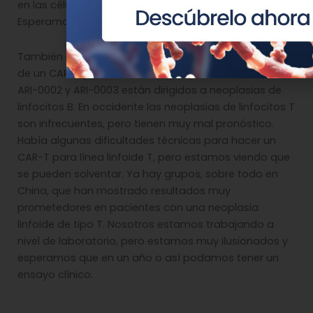
en las células malignas que en células normales.
Esperamos empezar el ensayo clínico en un año.
También estamos muy ilusionados con el desarrollo
de un CAR-T para línea linfoide T. Los CAR-T ARI-0001,
ARI-0002 y ARI-0003 están dirigidos a neoplasias de
linfocitos B. En occidente las neoplasias de linfocitos T
son infrecuentes, pero tienen muy mal pronóstico.
Había algunas dificultades técnicas para hacer un
CAR-T para línea linfoide T, pero estamos viendo que
se pueden solventar. Ya hay grupos, sobre todo en
China, que han mostrado resultados muy
prometedores en pacientes con una neoplasia
linfoide de tipo T. Nosotros estamos trabajando a
nivel de laboratorio, pero estamos muy ilusionados y
esperamos que en un año o así podamos tener un
ensayo clínico.