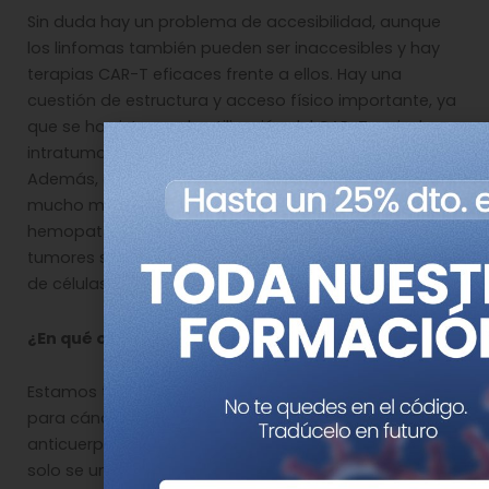
Sin duda hay un problema de accesibilidad, aunque
los linfomas también pueden ser inaccesibles y hay
terapias CAR-T eficaces frente a ellos. Hay una
cuestión de estructura y acceso físico importante, ya
que se ha visto que la utilización del CAR-T a nivel
intratumoral es más eficaz que la intravenosa.
Además, el sistema inmunitario de un tumor sólido es
mucho más hostil que el que se presente en una
hemopatía. No obstante, la principal limitación en
tumores sólidos es identificar un antígeno específico
de células tumorales.
¿En qué otros proyectos están trabajando?
Estamos trabajando en el desarrollo de un CAR-T
para cáncer de mama en el que el diseño del
anticuerpo monoclonal se ha hecho de forma que
solo se una a proteínas que se expresan mucho más