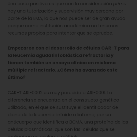
Una cosa positiva es que con la consideración
prime
hay una tutorización y supervisión muy cercana por
parte de la EMA, lo que nos puede ser de gran ayuda
porque como institución académica no tenemos
recursos propios para intentar que se apruebe.
Empezaron con el desarrollo de células CAR-T para
la leucemia aguda linfoblástica refractaria y
tienen también un ensayo clínico en mieloma
múltiple refractario. ¿Cómo ha avanzado este
último?
CAR-T ARI-0002 es muy parecido a ARI-0001. La
diferencia se encuentra en el constructo genético
utilizado, en el que se sustituye el identificador de
diana de la leucemia linfoide o linfoma, por un
anticuerpo que identifica a BCMA, una proteína de las
células plasmáticas, que son las células que se
malignizan en mieloma múltiple.